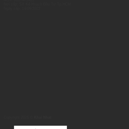
Nơi cấp: Sở Kế Hoạch Đầu Tư Tp.HCM
Ngày cấp: 14/09/2022
Copyright 2026 ©
Khai Nhat
Products