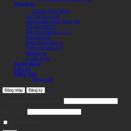
Thông tin
23 năm Khai Nhật
Tra mã lưu hành
Hướng dẫn mua thuốc tím
Tài liệu MSDS
Tra cứu Artemia O.S.I.
Khuyến mãi
Hoạt động công ty
Thông tin hữu ích
Minigame
Tuyển dụng
Tuyển đại lý
Liên hệ
Tiếng Việt
Tiếng Việt
Đăng nhập
Đăng ký
Required
Username or email address
*
Required
Password
*
Remember me