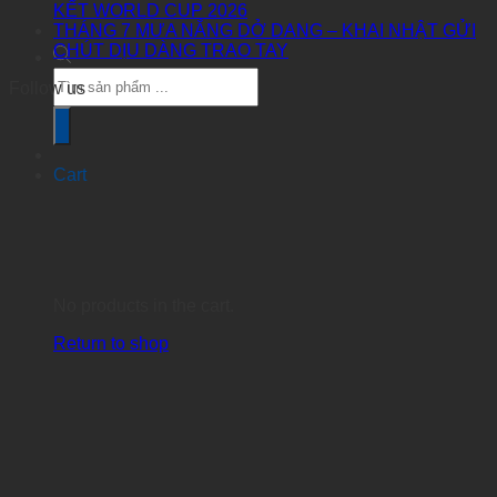
KẾT WORLD CUP 2026
THÁNG 7 MƯA NẮNG DỞ DANG – KHAI NHẬT GỬI
CHÚT DỊU DÀNG TRAO TAY
Products
Follow us
search
Cart
No products in the cart.
Return to shop