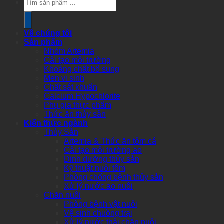
search
Về chúng tôi
Sản phẩm
Nhóm Artemia
Cải tạo môi trường
Khoáng chất bổ sung
Men vi sinh
Chất sát khuẩn
Calcium Hypochlorite
Phụ gia thực phẩm
Thức ăn thủy sản
Kiến thức ngành
Thủy Sản
Artemia & Thức ăn tôm cá
Cải tạo môi trường ao
Dinh dưỡng thủy sản
Kỹ thuật nuôi tôm
Phòng chống bệnh thủy sản
Xử lý nước ao nuôi
Chăn nuôi
Phòng bệnh vật nuôi
Vệ sinh chuồng trại
Xử lý nước thải chăn nuôi