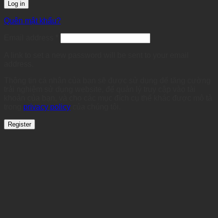
Log in
Quên mật khẩu?
Required
Email address
*
A link to set a new password will be sent to your email
address.
Thông tin cá nhân của bạn sẽ được sử dụng để tăng cường
trải nghiệm sử dụng website, để quản lý truy cập vào tài
khoản của bạn, và cho các mục đích cụ thể khác được mô tả
trong
privacy policy
của chúng tôi.
Register