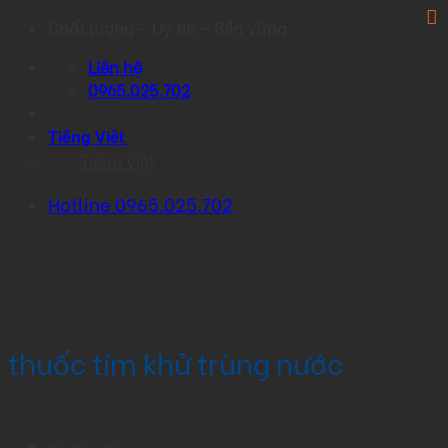
Skip
Chất lượng – Uy tín – Bền vững
to
Liên hệ
content
0965.025.702
Tiếng Việt
Tiếng Việt
Hotline 0965.025.702
thuốc tím khử trùng nước