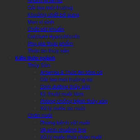
Cải tạo môi trường
Khoáng chất bổ sung
Men vi sinh
Chất sát khuẩn
Calcium Hypochlorite
Phụ gia thực phẩm
Thức ăn thủy sản
Kiến thức ngành
Thủy Sản
Artemia & Thức ăn tôm cá
Cải tạo môi trường ao
Dinh dưỡng thủy sản
Kỹ thuật nuôi tôm
Phòng chống bệnh thủy sản
Xử lý nước ao nuôi
Chăn nuôi
Phòng bệnh vật nuôi
Vệ sinh chuồng trại
Xử lý nước thải chăn nuôi