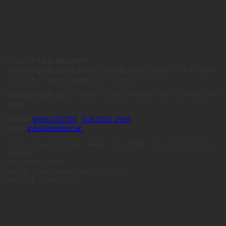
CÔNG TY TNHH KHAI NHẬT
Văn phòng điều hành:
Tầng 2, Anna Building, Quality Tech Solution
Complex, Phường Trung Mỹ Tây, Tp.HCM
Chi nhánh Miền Bắc:
Tòa S401, Vinhomes Smart City, Phường Tây Mỗ,
Hà Nội
Hotline:
0965.025.702
-
028.2220.2939
Email:
info@khainhat.vn
Địa chỉ: Tầng 15, Vincom Center, 72 Lê Thánh Tôn, Phường Sài Gòn,
Tp.HCM
MST: 0317473485
Nơi cấp: Sở Kế Hoạch Đầu Tư Tp.HCM
Ngày cấp: 14/09/2022