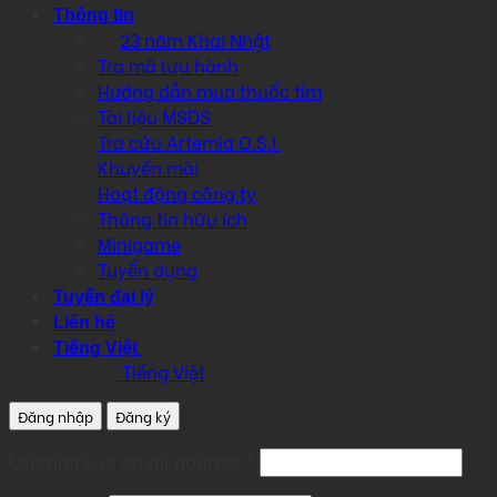
Thông tin
23 năm Khai Nhật
Tra mã lưu hành
Hướng dẫn mua thuốc tím
Tài liệu MSDS
Tra cứu Artemia O.S.I.
Khuyến mãi
Hoạt động công ty
Thông tin hữu ích
Minigame
Tuyển dụng
Tuyển đại lý
Liên hệ
Tiếng Việt
Tiếng Việt
Đăng nhập
Đăng ký
Required
Username or email address
*