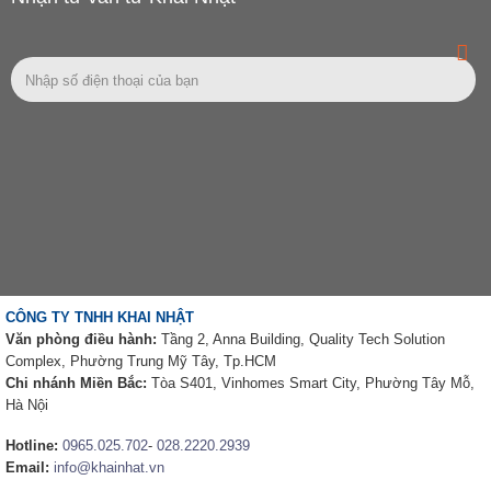
CÔNG TY TNHH KHAI NHẬT
Văn phòng điều hành:
Tầng 2, Anna Building, Quality Tech Solution
Complex, Phường Trung Mỹ Tây, Tp.HCM
Chi nhánh Miền Bắc:
Tòa S401, Vinhomes Smart City, Phường Tây Mỗ,
Hà Nội
Hotline:
0965.025.702
-
028.2220.2939
Email:
info@khainhat.vn