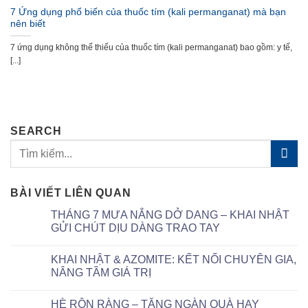
7 Ứng dụng phổ biến của thuốc tím (kali permanganat) mà bạn
nên biết
7 ứng dụng không thể thiếu của thuốc tím (kali permanganat) bao gồm: y tế,
[...]
SEARCH
BÀI VIẾT LIÊN QUAN
THÁNG 7 MƯA NẮNG DỞ DANG – KHAI NHẬT
GỬI CHÚT DỊU DÀNG TRAO TAY
KHAI NHẬT & AZOMITE: KẾT NỐI CHUYÊN GIA,
NÂNG TẦM GIÁ TRỊ
HÈ RỘN RÀNG – TẶNG NGÀN QUÀ HAY