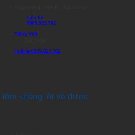
Skip
Chất lượng – Uy tín – Bền vững
to
Liên hệ
content
0965.025.702
Tiếng Việt
Tiếng Việt
Hotline 0965.025.702
tôm không lột vỏ được