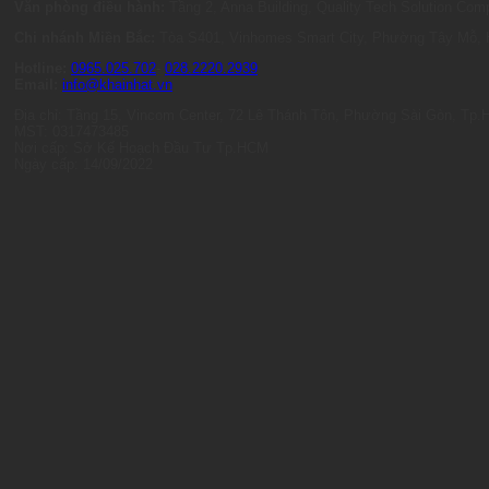
Văn phòng điều hành:
Tầng 2, Anna Building, Quality Tech Solution C
Chi nhánh Miền Bắc:
Tòa S401, Vinhomes Smart City, Phường Tây Mỗ, 
Hotline:
0965.025.702
-
028.2220.2939
Email:
info@khainhat.vn
Địa chỉ: Tầng 15, Vincom Center, 72 Lê Thánh Tôn, Phường Sài Gòn, Tp
MST: 0317473485
Nơi cấp: Sở Kế Hoạch Đầu Tư Tp.HCM
Ngày cấp: 14/09/2022