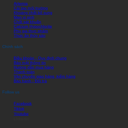
Artemia
Cải tạo môi trường
Khoáng chất bổ sung
Men vi sinh
Chất sát khuẩn
Calcium Hypochlorite
Phụ gia thực phẩm
Thức ăn thủy sản
Chính sách
Điều khoản - Quy định chung
Bảo mật thông tin
Hướng dẫn mua hàng
Thanh toán
Vận chuyển giao hàng, kiểm hàng
Bảo hành - Đổi trả
Follow us
Facebook
Tiktok
Youtube
Linkedin