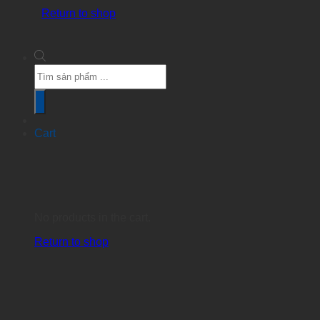
Return to shop
Products
search
Cart
No products in the cart.
Return to shop