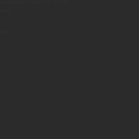
omplex, Phường Trung Mỹ Tây, Tp.HCM
Hà Nội
.HCM