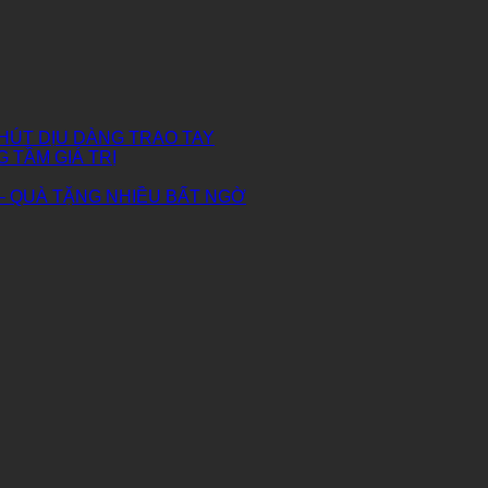
HÚT DỊU DÀNG TRAO TAY
G TẦM GIÁ TRỊ
– QUÀ TẶNG NHIỀU BẤT NGỜ