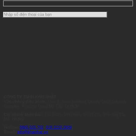
CÔNG TY TNHH KHAI NHẬT
Văn phòng điều hành:
Tầng 2, Anna Building, Quality Tech Solution
Complex, Phường Trung Mỹ Tây, Tp.HCM
Chi nhánh Miền Bắc:
Tòa S401, Vinhomes Smart City, Phường Tây
Mỗ, Hà Nội
Hotline:
0965.025.702
-
028.2220.2939
Email:
info@khainhat.vn