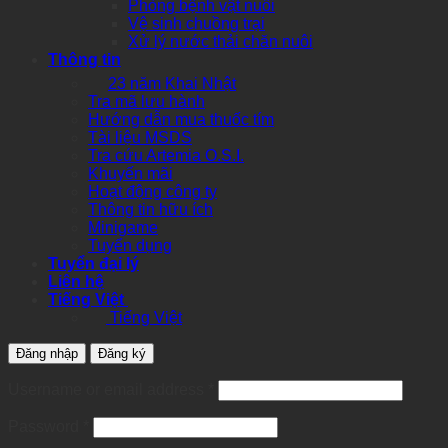
Phòng bệnh vật nuôi
Vệ sinh chuồng trại
Xử lý nước thải chăn nuôi
Thông tin
23 năm Khai Nhật
Tra mã lưu hành
Hướng dẫn mua thuốc tím
Tài liệu MSDS
Tra cứu Artemia O.S.I.
Khuyến mãi
Hoạt động công ty
Thông tin hữu ích
Minigame
Tuyển dụng
Tuyển đại lý
Liên hệ
Tiếng Việt
Tiếng Việt
Đăng nhập
Đăng ký
Required
Username or email address
*
Required
Password
*