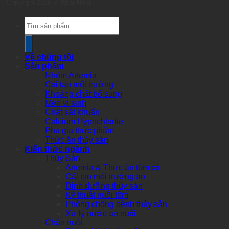
Copyright 2026 ©
Khai Nhat
Products
search
Về chúng tôi
Sản phẩm
Nhóm Artemia
Cải tạo môi trường
Khoáng chất bổ sung
Men vi sinh
Chất sát khuẩn
Calcium Hypochlorite
Phụ gia thực phẩm
Thức ăn thủy sản
Kiến thức ngành
Thủy Sản
Artemia & Thức ăn tôm cá
Cải tạo môi trường ao
Dinh dưỡng thủy sản
Kỹ thuật nuôi tôm
Phòng chống bệnh thủy sản
Xử lý nước ao nuôi
Chăn nuôi