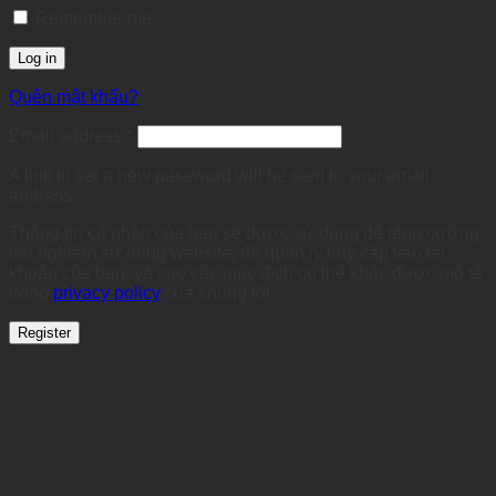
Remember me
Log in
Quên mật khẩu?
Required
Email address
*
A link to set a new password will be sent to your email
address.
Thông tin cá nhân của bạn sẽ được sử dụng để tăng cường
trải nghiệm sử dụng website, để quản lý truy cập vào tài
khoản của bạn, và cho các mục đích cụ thể khác được mô tả
trong
privacy policy
của chúng tôi.
Register