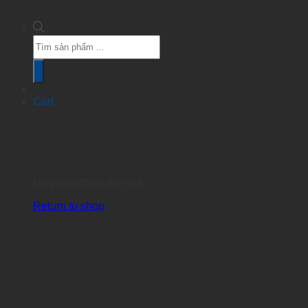
Products
search
Cart
No products in the cart.
Return to shop