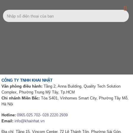
CÔNG TY TNHH KHAI NHẬT
Văn phòng điều hành:
Tầng 2, Anna Building, Quality Tech Solution
Complex, Phường Trung Mỹ Tây, Tp.HCM
Chi nhánh Miền Bắc:
Tòa S401, Vinhomes Smart City, Phường Tây Mỗ,
Hà Nội
Hotline:
0965.025.702
-
028.2220.2939
Email:
info@khainhat.vn
Địa chỉ: Tầng 15, Vincom Center, 72 Lê Thánh Tôn, Phường Sài Gòn,