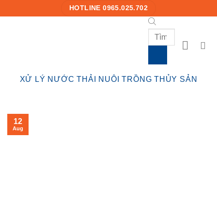
Skip
HOTLINE 0965.025.702
to
content
Products
search
XỬ LÝ NƯỚC THẢI NUÔI TRỒNG THỦY SẢN
12
Aug