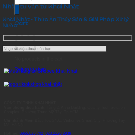
search
Nhận tư vấn từ Khai Nhật
Khai Nhật - Thức Ăn Thủy Sản & Giải Pháp Xử lý
Cart
Nước
No products in the cart.
Return to shop
CÔNG TY TNHH KHAI NHẬT
Văn phòng điều hành:
Tầng 2, Anna Building, Quality Tech Solution
Complex, Phường Trung Mỹ Tây, Tp.HCM
Chi nhánh Miền Bắc:
Tòa S401, Vinhomes Smart City, Phường Tây
Mỗ, Hà Nội
Hotline:
0965.025.702
-
028.2220.2939