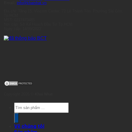
Email:
info@khainhat.vn
Địa chỉ: Tầng 15, Vincom Center, 72 Lê Thánh Tôn, Phường Sài Gòn,
Tp.HCM
MST: 0317473485
Nơi cấp: Sở Kế Hoạch Đầu Tư Tp.HCM
Ngày cấp: 14/09/2022
Copyright 2026 ©
Khai Nhat
Products
search
Về chúng tôi
Sản phẩm