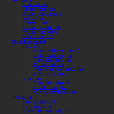
Nhóm Artemia
Cải tạo môi trường
Khoáng chất bổ sung
Men vi sinh
Chất sát khuẩn
Calcium Hypochlorite
Phụ gia thực phẩm
Thức ăn thủy sản
Kiến thức ngành
Thủy Sản
Artemia & Thức ăn tôm cá
Cải tạo môi trường ao
Dinh dưỡng thủy sản
Kỹ thuật nuôi tôm
Phòng chống bệnh thủy sản
Xử lý nước ao nuôi
Chăn nuôi
Phòng bệnh vật nuôi
Vệ sinh chuồng trại
Xử lý nước thải chăn nuôi
Thông tin
23 năm Khai Nhật
Tra mã lưu hành
Hướng dẫn mua thuốc tím