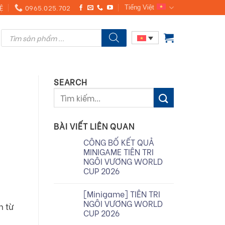
Ệ
0965.025.702
Tiếng Việt
Products
search
SEARCH
BÀI VIẾT LIÊN QUAN
CÔNG BỐ KẾT QUẢ
MINIGAME TIÊN TRI
NGÔI VƯƠNG WORLD
CUP 2026
[Minigame] TIÊN TRI
NGÔI VƯƠNG WORLD
n từ
CUP 2026