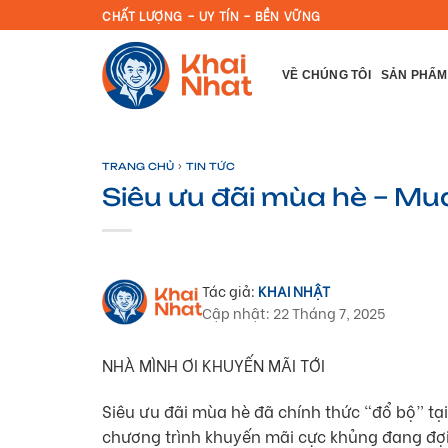
Skip
CHẤT LƯỢNG – UY TÍN – BỀN VỮNG
to
content
VỀ CHÚNG TÔI
SẢN PHẨM
›
TRANG CHỦ
TIN TỨC
Siêu ưu đãi mùa hè – Mu
Tác giả:
KHAI NHẬT
Cập nhật: 22 Tháng 7, 2025
NHÀ MÌNH ƠI KHUYẾN MÃI TỚI
Siêu ưu đãi mùa hè đã chính thức “đổ bộ” tại
chương trình khuyến mãi cực khủng đang đợ