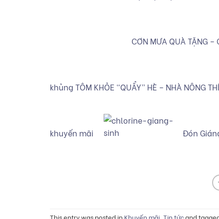
CƠN MƯA QUÀ TẶNG – 
khủng TÔM KHỎE “QUẨY” HÈ – NHÀ NÔNG TH
khuyến mãi
Đón Giáng
This entry was posted in
Khuyến mãi
,
Tin tức
and tagge