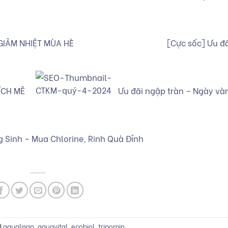
GIẢM NHIỆT MÙA HÈ
[Cực sốc] Ưu đã
ÍCH MÊ
Ưu đãi ngập tràn – Ngày và
 Sinh – Mua Chlorine, Rinh Quà Đỉnh
d
aqualisan
,
aquavital
,
ecobiol
,
tripomin
.