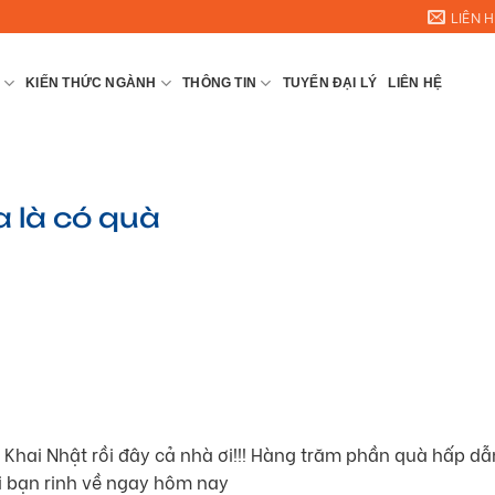
LIÊN H
KIẾN THỨC NGÀNH
THÔNG TIN
TUYỂN ĐẠI LÝ
LIÊN HỆ
a là có quà
 Khai Nhật rồi đây cả nhà ơi!!! Hàng trăm phần quà hấp dẫ
i bạn rinh về ngay hôm nay