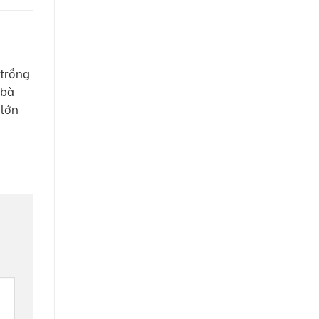
 trồng
 bà
 lớn