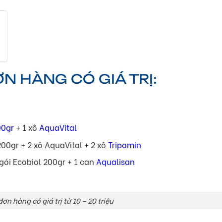
N HÀNG CÓ GIÁ TRỊ:
00gr
+ 1 xô
AquaVital
200gr + 2 xô AquaVital + 2 xô
Tripomin
 gói Ecobiol 200gr + 1 can
Aqualisan
ơn hàng có giá trị từ 10 – 20 triệu