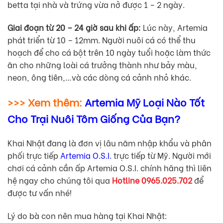
betta tại nhà và trứng vừa nở được 1 – 2 ngày.
Giai đoạn từ 20 – 24 giờ sau khi ấp:
Lúc này, Artemia
phát triển từ 10 – 12mm. Người nuôi cá có thể thu
hoạch để cho cá bột trên 10 ngày tuổi hoặc làm thức
ăn cho những loài cá trưởng thành như bảy màu,
neon, ông tiên,…và các dòng cá cảnh nhỏ khác.
>>> Xem thêm:
Artemia Mỹ Loại Nào Tốt
Cho Trại Nuôi Tôm Giống Của Bạn?
Khai Nhật đang là đơn vị lâu năm nhập khẩu và phân
phối trực tiếp
Artemia O.S.I.
trực tiếp từ Mỹ. Người mới
chơi cá cảnh cần ấp Artemia O.S.I. chính hãng thì liên
hệ ngay cho chúng tôi qua
Hotline 0965.025.702
để
được tư vấn nhé!
Lý do bà con nên mua hàng tại Khai Nhật: