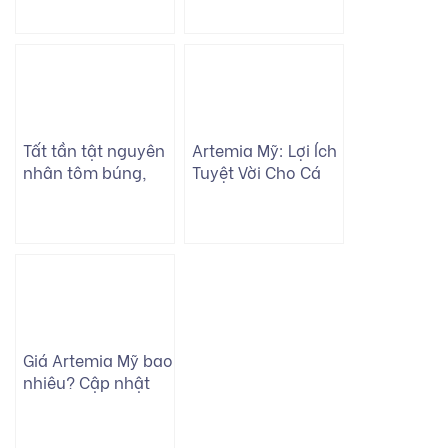
cho người nuôi
cách xử lý
Tất tần tật nguyên
Artemia Mỹ: Lợi Ích
nhân tôm búng,
Tuyệt Vời Cho Cá
tôm xoay vòng bất
Cảnh Và Thủy Sản
thường
Giá Artemia Mỹ bao
nhiêu? Cập nhật
giá các loại
Artemia mới nhất
2026