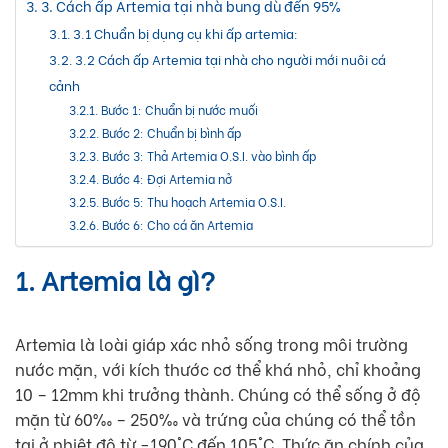
3. Cách ấp Artemia tại nhà bung dù đến 95%
3.1 Chuẩn bị dụng cụ khi ấp artemia:
3.2 Cách ấp Artemia tại nhà cho người mới nuôi cá
cảnh
Bước 1: Chuẩn bị nước muối
Bước 2: Chuẩn bị bình ấp
Bước 3: Thả Artemia O.S.I. vào bình ấp
Bước 4: Đợi Artemia nở
Bước 5: Thu hoạch Artemia O.S.I.
Bước 6: Cho cá ăn Artemia
1. Artemia là gì?
Artemia là loài giáp xác nhỏ sống trong môi trường
nước mặn, với kích thước cơ thể khá nhỏ, chỉ khoảng
10 – 12mm khi trưởng thành. Chúng có thể sống ở độ
mặn từ 60‰ – 250‰ và trứng của chúng có thể tồn
tại ở nhiệt độ từ −190°C đến 105°C. Thức ăn chính của