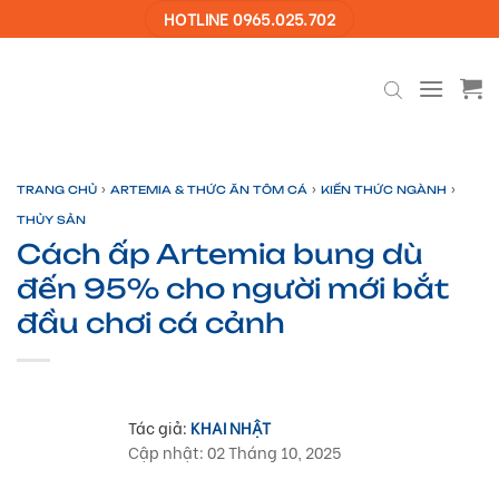
Skip
HOTLINE 0965.025.702
to
content
›
›
›
TRANG CHỦ
ARTEMIA & THỨC ĂN TÔM CÁ
KIẾN THỨC NGÀNH
THỦY SẢN
Cách ấp Artemia bung dù
đến 95% cho người mới bắt
đầu chơi cá cảnh
Tác giả:
KHAI NHẬT
Cập nhật: 02 Tháng 10, 2025