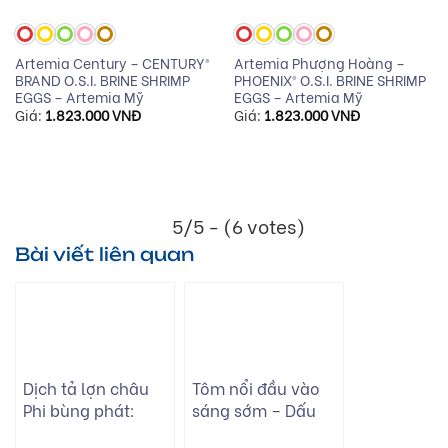
Artemia Century – CENTURY®
Artemia Phượng Hoàng –
BRAND O.S.I. BRINE SHRIMP
PHOENIX® O.S.I. BRINE SHRIMP
EGGS – Artemia Mỹ
EGGS – Artemia Mỹ
Giá:
1.823.000
VNĐ
Giá:
1.823.000
VNĐ
5/5 - (6 votes)
Bài viết liên quan
Dịch tả lợn châu
Tôm nổi đầu vào
Phi bùng phát:
sáng sớm – Dấu
Cảnh báo thiệt hại
hiệu cảnh báo và