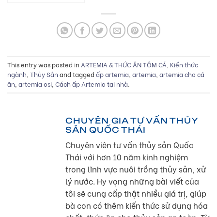
This entry was posted in
ARTEMIA & THỨC ĂN TÔM CÁ
,
Kiến thức
ngành
,
Thủy Sản
and tagged
ấp artemia
,
artemia
,
artemia cho cá
ăn
,
artemia osi
,
Cách ấp Artemia tại nhà
.
CHUYÊN GIA TƯ VẤN THỦY
SẢN QUỐC THÁI
Chuyên viên tư vấn thủy sản Quốc
Thái với hơn 10 năm kinh nghiệm
trong lĩnh vực nuôi trồng thủy sản, xử
lý nước. Hy vọng những bài viết của
tôi sẽ cung cấp thật nhiều giá trị, giúp
bà con có thêm kiến thức sử dụng hóa