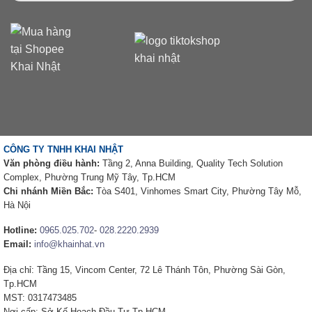
CÔNG TY TNHH KHAI NHẬT
Văn phòng điều hành:
Tầng 2, Anna Building, Quality Tech Solution
Complex, Phường Trung Mỹ Tây, Tp.HCM
Chi nhánh Miền Bắc:
Tòa S401, Vinhomes Smart City, Phường Tây Mỗ,
Hà Nội
Hotline:
0965.025.702
-
028.2220.2939
Email:
info@khainhat.vn
Địa chỉ: Tầng 15, Vincom Center, 72 Lê Thánh Tôn, Phường Sài Gòn,
Tp.HCM
MST: 0317473485
Nơi cấp: Sở Kế Hoạch Đầu Tư Tp.HCM