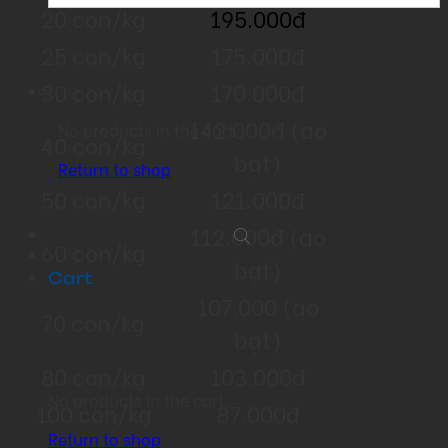
20 con/kg
195.000đ
25 con/kg
175.000đ
30 con/kg
170.000đ
142.000đ (ao
No products in the cart.
40 con/kg
bạt)
Return to shop
50 con/kg
121.000đ
112.000đ (ao
60 con/kg
bạt)
Cart
107.000 (ao
70 con/kg
bạt)
80 con/kg
103.000đ
No products in the cart.
100 con/kg
87.000đ
Return to shop