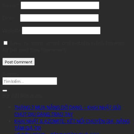
Name
*
Email
*
Website
Save my name, email, and website in this browser
for the next time I comment.
Search
Bài viết liên quan
THÁNG 7 MƯA NẮNG DỞ DANG – KHAI NHẬT GỬI
CHÚT DỊU DÀNG TRAO TAY
KHAI NHẬT & AZOMITE: KẾT NỐI CHUYÊN GIA, NÂNG
TẦM GIÁ TRỊ