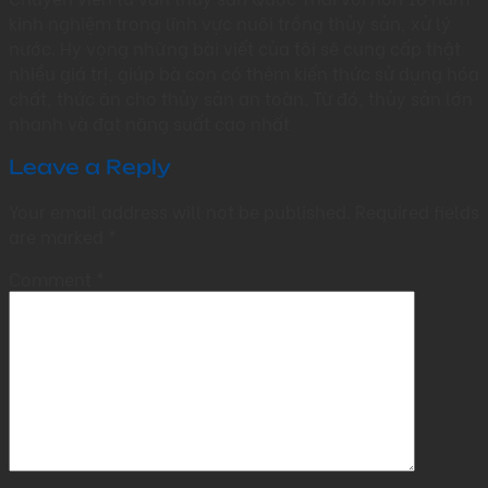
kinh nghiệm trong lĩnh vực nuôi trồng thủy sản, xử lý
nước. Hy vọng những bài viết của tôi sẽ cung cấp thật
nhiều giá trị, giúp bà con có thêm kiến thức sử dụng hóa
chất, thức ăn cho thủy sản an toàn. Từ đó, thủy sản lớn
nhanh và đạt năng suất cao nhất
Leave a Reply
Your email address will not be published.
Required fields
are marked
*
Comment
*