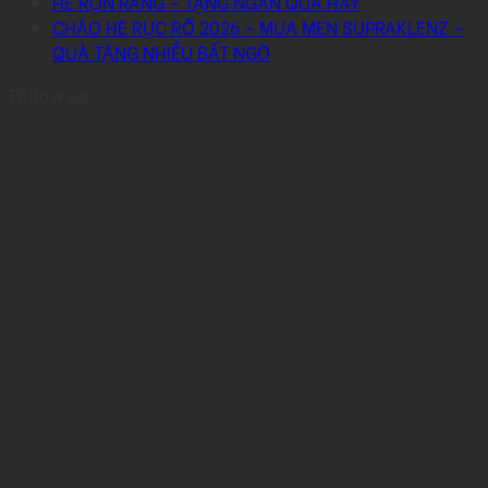
HÈ RỘN RÀNG – TẶNG NGÀN QUÀ HAY
CHÀO HÈ RỰC RỠ 2026 – MUA MEN SUPRAKLENZ –
QUÀ TẶNG NHIỀU BẤT NGỜ
Follow us