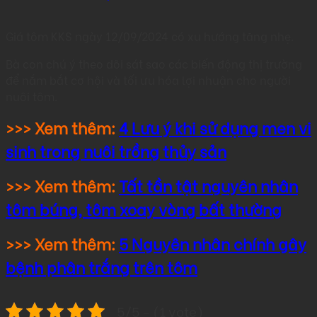
Giá tôm KKS ngày 12/09/2024 có xu hướng tăng nhẹ.
Bà con chú ý theo dõi sát sao các biến động thị trường
để nắm bắt cơ hội và tối ưu hóa lợi nhuận cho người
nuôi tôm.
>>> Xem thêm:
4 Lưu ý khi sử dụng men vi
sinh trong nuôi trồng thủy sản
>>> Xem thêm:
Tất tần tật nguyên nhân
tôm búng, tôm xoay vòng bất thường
>>> Xem thêm:
5 Nguyên nhân chính gây
bệnh phân trắng trên tôm
5/5 - (1 vote)