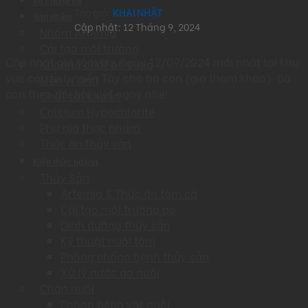
Về chúng tôi
Tác giả:
KHAI NHẬT
Sản phẩm
Cập nhật: 12 Tháng 9, 2024
Nhóm Artemia
Cải tạo môi trường
Cập nhật giá tôm kks ngày 12/09/2024 mới nhật tại khu
Khoáng chất bổ sung
vực các tỉnh miền Tây cho bà con (giá tham khảo). Bà
Men vi sinh
con theo dõi bài viết ngay nhé!
Chất sát khuẩn
Calcium Hypochlorite
Phụ gia thực phẩm
Thức ăn thủy sản
Kiến thức ngành
Thủy Sản
Artemia & Thức ăn tôm cá
Cải tạo môi trường ao
Dinh dưỡng thủy sản
Kỹ thuật nuôi tôm
Phòng chống bệnh thủy sản
Xử lý nước ao nuôi
Chăn nuôi
Phòng bệnh vật nuôi