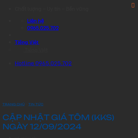
Skip
Chất lượng – Uy tín – Bền vững
to
Liên hệ
content
0965.025.702
Tiếng Việt
Tiếng Việt
Hotline 0965.025.702
›
TRANG CHỦ
TIN TỨC
CẬP NHẬT GIÁ TÔM (KKS)
NGÀY 12/09/2024