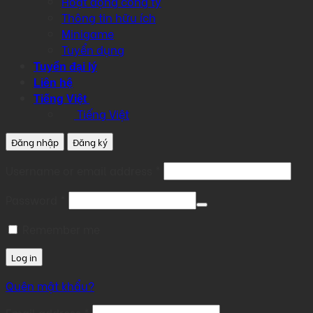
Hoạt động công ty
Thông tin hữu ích
Minigame
Tuyển dụng
Tuyển đại lý
Liên hệ
Tiếng Việt
Tiếng Việt
Đăng nhập
Đăng ký
Required
Username or email address
*
Required
Password
*
Remember me
Log in
Quên mật khẩu?
Required
Email address
*