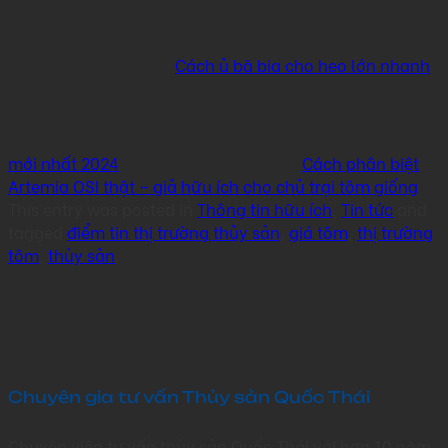
Cách ủ bã bia cho heo lớn nhanh
mới nhất 2024
Cách phân biệt
Artemia OSI thật – giả hữu ích cho chủ trại tôm giống
This entry was posted in
Thông tin hữu ích
,
Tin tức
and
tagged
điểm tin thị trường thủy sản
,
giá tôm
,
thị trường
tôm
,
thủy sản
.
Chuyên gia tư vấn Thủy sản Quốc Thái
Chuyên viên tư vấn thủy sản Quốc Thái với hơn 10 năm