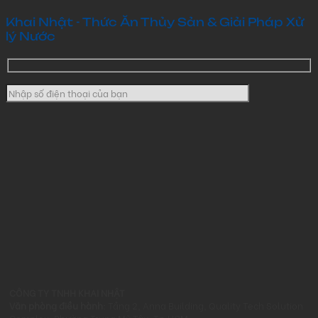
Khai Nhật - Thức Ăn Thủy Sản & Giải Pháp Xử
lý Nước
CÔNG TY TNHH KHAI NHẬT
Văn phòng điều hành:
Tầng 2, Anna Building, Quality Tech Solution
Complex, Phường Trung Mỹ Tây, Tp.HCM