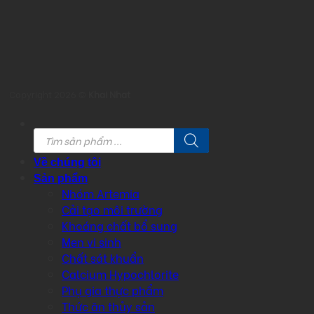
Copyright 2026 ©
Khai Nhat
Products
search
Về chúng tôi
Sản phẩm
Nhóm Artemia
Cải tạo môi trường
Khoáng chất bổ sung
Men vi sinh
Chất sát khuẩn
Calcium Hypochlorite
Phụ gia thực phẩm
Thức ăn thủy sản