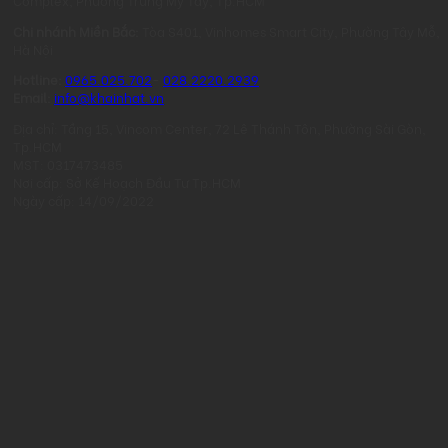
Chi nhánh Miền Bắc:
Tòa S401, Vinhomes Smart City, Phường Tây Mỗ,
Hà Nội
Hotline:
0965.025.702
-
028.2220.2939
Email:
info@khainhat.vn
Địa chỉ: Tầng 15, Vincom Center, 72 Lê Thánh Tôn, Phường Sài Gòn,
Tp.HCM
MST: 0317473485
Nơi cấp: Sở Kế Hoạch Đầu Tư Tp.HCM
Ngày cấp: 14/09/2022