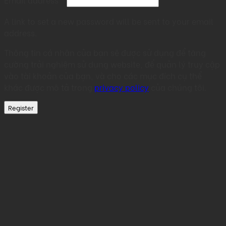
A link to set a new password will be sent to your email
address.
Thông tin cá nhân của bạn sẽ được sử dụng để tăng
cường trải nghiệm sử dụng website, để quản lý truy cập
vào tài khoản của bạn, và cho các mục đích cụ thể
khác được mô tả trong
privacy policy
của chúng tôi.
Register