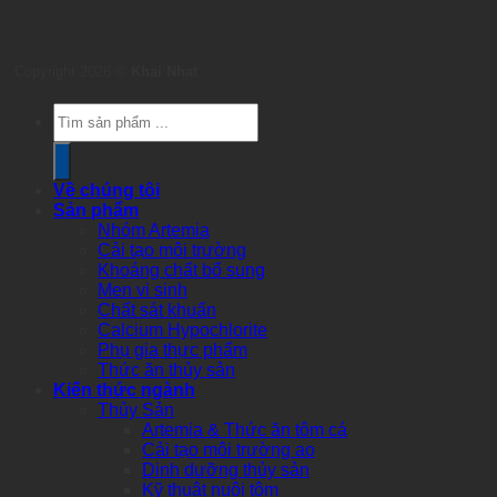
Copyright 2026 ©
Khai Nhat
Products
search
Về chúng tôi
Sản phẩm
Nhóm Artemia
Cải tạo môi trường
Khoáng chất bổ sung
Men vi sinh
Chất sát khuẩn
Calcium Hypochlorite
Phụ gia thực phẩm
Thức ăn thủy sản
Kiến thức ngành
Thủy Sản
Artemia & Thức ăn tôm cá
Cải tạo môi trường ao
Dinh dưỡng thủy sản
Kỹ thuật nuôi tôm