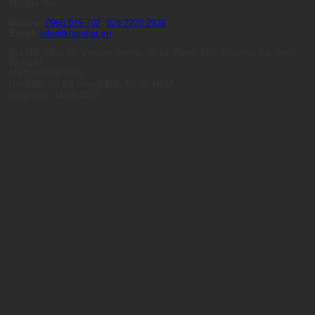
Mỗ, Hà Nội
Hotline:
0965.025.702
-
028.2220.2939
Email:
info@khainhat.vn
Địa chỉ: Tầng 15, Vincom Center, 72 Lê Thánh Tôn, Phường Sài Gòn,
Tp.HCM
MST: 0317473485
Nơi cấp: Sở Kế Hoạch Đầu Tư Tp.HCM
Ngày cấp: 14/09/2022