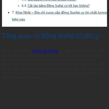
Cắt tảo bằng Đồng Sulfat có tốt hay không?
Khai Nhật – Địa chỉ cung cấp đồng Sunfat uy tín chất lượng
hiện nay
Tổng quan về Đồng Sulfat (CuSO
)
4
Đồng Sunfat hay
Đồng (II) Sulfat
là hợp chất vô cơ phổ biến
tồn tại ở dạng ngậm 5 phân tử nước. Ở dạng này, chúng
thường có màu xanh cực kỳ bắt mắt nên chúng thường
được mọi người gọi dưới cái tên phèn xanh. Hiện nay, chất
vô cơ này thường được sử dụng trong nhiều mục đích khác
nhau như làm thuốc diệt nấm, diệt cỏ, bổ sung các chất vi
lượng, cắt tảo ao nuôi,….