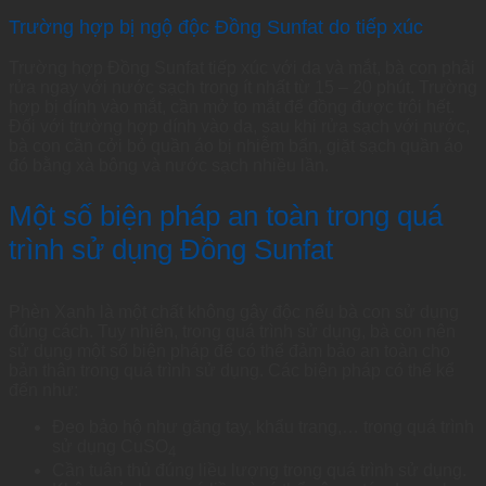
Trường hợp bị ngộ độc Đồng Sunfat do tiếp xúc
Trường hợp Đồng Sunfat tiếp xúc với da và mắt, bà con phải
rửa ngay với nước sạch trong ít nhất từ 15 – 20 phút. Trường
hợp bị dính vào mắt, cần mở to mắt để đồng được trôi hết.
Đối với trường hợp dính vào da, sau khi rửa sạch với nước,
bà con cần cởi bỏ quần áo bị nhiễm bẩn, giặt sạch quần áo
đó bằng xà bông và nước sạch nhiều lần.
Một số biện pháp an toàn trong quá
trình sử dụng Đồng Sunfat
Phèn Xanh là một chất không gây độc nếu bà con sử dụng
đúng cách. Tuy nhiên, trong quá trình sử dụng, bà con nên
sử dụng một số biện pháp để có thể đảm bảo an toàn cho
bản thân trong quá trình sử dụng. Các biện pháp có thể kể
đến như:
Đeo bảo hộ như găng tay, khẩu trang,… trong quá trình
sử dụng CuSO
4
Cần tuân thủ đúng liều lượng trong quá trình sử dụng.