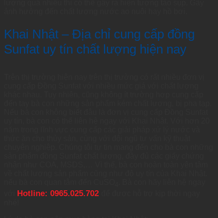
lượng quá nhiều thì có thể gây ra hiện tượng tảo sụp. Gây
ảnh hưởng đến chất lượng nước ao nuôi hay hồ bơi.
Khai Nhật – Địa chỉ cung cấp đồng
Sunfat uy tín chất lượng hiện nay
Trên thị trường hiện nay trên thị trường có rất nhiều đơn vị
cung cấp Đồng Sunfat với nhiều mức giá với chất lượng
khác nhau. Tuy nhiên, cũng không ít trường hợp cung cấp
đến tay bà con những sản phẩm kém chất lượng, bị pha tạp.
Nếu bà con không biết đâu là đơn vị cung cấp Đồng Sunfat
uy tín, bà con có thể liên hệ ngay với Khai Nhật. Với hơn 20
năm trong lĩnh vực cung cấp các giải pháp xử lý nước và
thức ăn cho thủy sản, cùng với đội ngũ tư vấn kỹ thuật
chuyên nghiệp. Chúng tôi tự tin mang đến cho bà con những
sản phẩm đồng Sunfat chất lượng, đầy đủ các giấy chứng
nhận như COA, MSDS,… Vì thế, bà con hoàn toàn yên tâm
về chất lượng sản phẩm cũng như độ uy tín của Khai Nhật.
nếu bà con quan tâm đến CuSO
. Bà con hãy liên hệ ngay
4
Hotline: 0965.025.702
với
để được hỗ trợ kịp thời ngay
nhé!