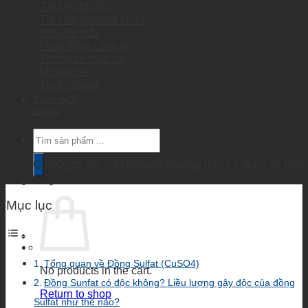
Tài liệu MSDS
Tra cứu Artemia O.S.I.
Khuyến mãi
Hoạt động công ty
Thông tin hữu ích
Minigame
Tuyển dụng
Tuyển đại lý
Liên hệ
Products
search
CuSO
có độc hay không? Hướng dẫn sử dụng an toàn
4
Mục lục
Tổng quan về Đồng Sulfat (CuSO4)
No products in the cart.
Đồng Sunfat có độc không? Liều lượng gây độc của đồng
Return to shop
Sulfat như thế nào?