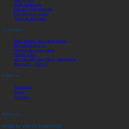
Chất sát khuẩn
Calcium Hypochlorite
Phụ gia thực phẩm
Thức ăn thủy sản
Chính sách
Điều khoản - Quy định chung
Bảo mật thông tin
Hướng dẫn mua hàng
Thanh toán
Vận chuyển giao hàng, kiểm hàng
Bảo hành - Đổi trả
Follow us
Facebook
Tiktok
Youtube
Linkedin
Follow us
Nhận tư vấn từ Khai Nhật