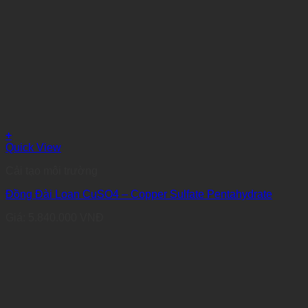
+
Quick View
Cải tạo môi trường
Đồng Đài Loan CuSO4 – Copper Sulfate Pentahydrate
Giá:
5.840.000
VNĐ