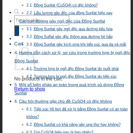
Đồng Sunfat (CuSO4) có độc không?
Liều lượng gây độc của đồng Sunfat hiện nay
Products
Các con đường gây ngộ độc của Đồng Sunfat
search
Đồng Sunfat gây ngộ độc qua đường tiêu hóa
Đồng Sulfat gây độc thông qua đường hô hấp
Cart
Đồng Sunfat gây kích ứng khi tiếp xúc qua da và mắt
Hướng dẫn cách xử lý, sơ cứu trong trường hợp bị ngộ độc
Đồng Sunfat
Trường hợp bị ngộ độc Đồng Sunfat do nuốt phải
Trường hợp bị ngộ độc Đồng Sunfat do tiếp xúc
No products in the cart.
Một số biện pháp an toàn trong quá trình sử dụng Đồng
Return to shop
Sunfat
Câu hỏi thường gặp chủ đề CuSO4 có độc không
Tiếp xúc hồ bơi đã xử lý bằng Đồng Sunfat có an toàn
không?
Đồng Sunfat có khả năng gây ung thư hay không?
Giá CuSO4 hiện nay là bao nhiêu?