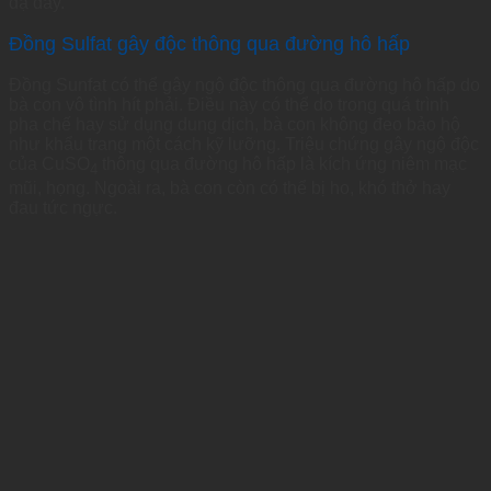
dạ dày.
Đồng Sulfat gây độc thông qua đường hô hấp
Đồng Sunfat có thể gây ngộ độc thông qua đường hô hấp do
bà con vô tình hít phải. Điều này có thể do trong quá trình
pha chế hay sử dụng dung dịch, bà con không đeo bảo hộ
như khẩu trang một cách kỹ lưỡng. Triệu chứng gây ngộ độc
của CuSO
thông qua đường hô hấp là kích ứng niêm mạc
4
mũi, họng. Ngoài ra, bà con còn có thể bị ho, khó thở hay
đau tức ngực.