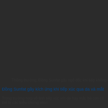
Thông thường, Đồng Sunfat gây ngộ độc khi tiếp không
Đồng Sunfat gây kích ứng khi tiếp xúc qua da và mắt
Trong trường hợp vô tình tiếp xúc với da hay mắt, bà con có
thể bị các triệu chứng như: