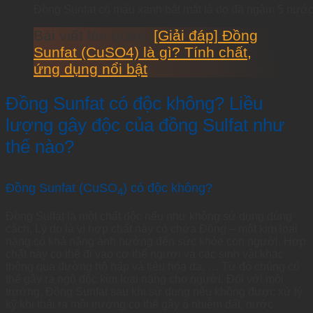
Đồng Sunfat có màu xanh bắt mắt là do đã ngậm 5 nướ
Bài viết lên quan:
[Giải đáp] Đồng
Sunfat (CuSO4) là gì? Tính chất,
ứng dụng nổi bật
Đồng Sunfat có độc không? Liều
lượng gây độc của đồng Sulfat như
thế nào?
Đồng Sunfat (CuSO
) có độc không?
4
Đồng Sulfat là một chất độc nếu như không sử dụng đúng
cách. Lý do là vì hợp chất này có chứa Đồng – một kim loại
nặng có khả năng ảnh hưởng đến sức khỏe con người. Hợp
chất này có thể đi vào cơ thể người và các sinh vật khác
thông qua đường hô hấp và tiêu hóa da, … Từ đó chúng có
thể gây ra ngộ độc kim loại nặng cho người. Đối với môi
trường, Đồng Sunfat sau khi sử dụng nếu không được xử lý
kỹ khi thải ra môi trường có thể gây ô nhiễm đất, nước.