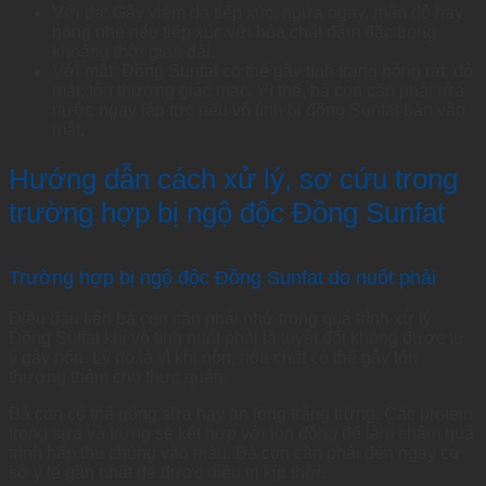
Với da: Gây viêm da tiếp xúc, ngứa ngáy, mẩn đỏ hay
bỏng nhẹ nếu tiếp xúc với hóa chất đậm đặc trong
khoảng thời gian dài.
Với mắt: Đồng Sunfat có thể gây tình trạng bỏng rát, đỏ
mắt, tổn thương giác mạc. Vì thế, bà con cần phải rửa
nước ngay lập tức nếu vô tình bị đồng Sunfat bắn vào
mắt.
Hướng dẫn cách xử lý, sơ cứu trong
trường hợp bị ngộ độc Đồng Sunfat
Trường hợp bị ngộ độc Đồng Sunfat do nuốt phải
Điều đầu tiên bà con cần phải nhớ trong quá trình xử lý
Đồng Sulfat khi vô tình nuốt phải là tuyệt đối không được tự
ý gây nôn. Lý do là vì khi nôn, hóa chất có thể gây tổn
thương thêm cho thực quản.
Bà con có thể uống sữa hay ăn lòng trắng trứng. Các protein
trong sữa và trứng sẽ kết hợp với ion đồng để làm chậm quá
trình hấp thu chúng vào máu. Bà con cần phải đến ngay cơ
sở y tế gần nhất để được điều trị kịp thời.