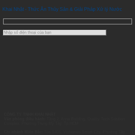
Khai Nhật - Thức Ăn Thủy Sản & Giải Pháp Xử lý Nước
CÔNG TY TNHH KHAI NHẬT
Văn phòng điều hành:
Tầng 2, Anna Building, Quality Tech Solution
Complex, Phường Trung Mỹ Tây, Tp.HCM
Chi nhánh Miền Bắc:
Tòa S401, Vinhomes Smart City, Phường Tây