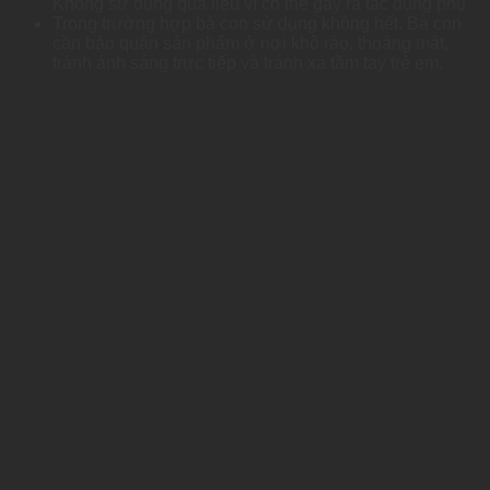
Không sử dụng quá liều vì có thể gây ra tác dụng phụ
Trong trường hợp bà con sử dụng không hết. Bà con
cần bảo quản sản phẩm ở nơi khô ráo, thoáng mát,
tránh ánh sáng trực tiếp và tránh xa tầm tay trẻ em.