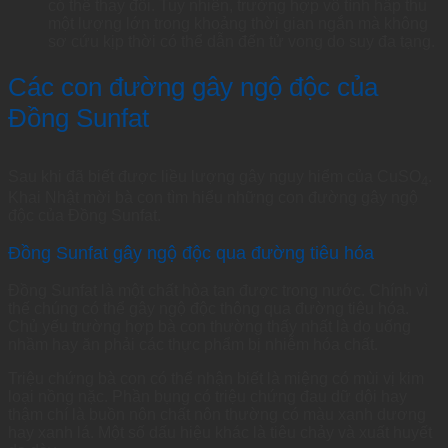
có thể thay đổi. Tuy nhiên, trường hợp vô tình hấp thu
một lượng lớn trong khoảng thời gian ngắn mà không
sơ cứu kịp thời có thể dẫn đến tử vong do suy đa tạng.
Các con đường gây ngộ độc của
Đồng Sunfat
Sau khi đã biết được liều lượng gây nguy hiểm của CuSO
.
4
Khai Nhật mời bà con tìm hiểu những con đường gây ngộ
độc của Đồng Sunfat.
Đồng Sunfat gây ngộ độc qua đường tiêu hóa
Đồng Sunfat là một chất hòa tan được trong nước. Chính vì
thế chúng có thể gây ngộ độc thông qua đường tiêu hóa.
Chủ yếu trường hợp bà con thường thấy nhất là do uống
nhầm hay ăn phải các thực phẩm bị nhiễm hóa chất.
Triệu chứng bà con có thể nhận biết là miệng có mùi vị kim
loại nồng nặc. Phần bụng có triệu chứng đau dữ dội hay
thậm chí là buồn nôn chất nôn thường có màu xanh dương
hay xanh lá. Một số dấu hiệu khác là tiêu chảy và xuất huyết