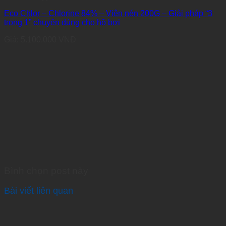
Eco Chlor – Chlorine 84% – Viên nén 200G – Giải pháp “3
trong 1” chuyên dùng cho hồ bơi
Giá:
5.100.000
VNĐ
Bình chọn post này
Bài viết liên quan