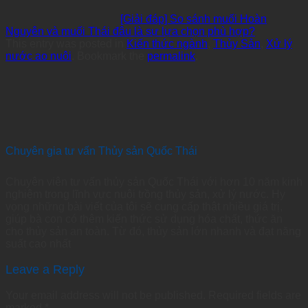
[Giải đáp] So sánh muối Hoàn
Nguyên và muối Thái đâu là sự lựa chọn phù hợp?
This entry was posted in
Kiến thức ngành
,
Thủy Sản
,
Xử lý
nước ao nuôi
. Bookmark the
permalink
.
Chuyên gia tư vấn Thủy sản Quốc Thái
Chuyên viên tư vấn thủy sản Quốc Thái với hơn 10 năm kinh
nghiệm trong lĩnh vực nuôi trồng thủy sản, xử lý nước. Hy
vọng những bài viết của tôi sẽ cung cấp thật nhiều giá trị,
giúp bà con có thêm kiến thức sử dụng hóa chất, thức ăn
cho thủy sản an toàn. Từ đó, thủy sản lớn nhanh và đạt năng
suất cao nhất
Leave a Reply
Your email address will not be published.
Required fields are
marked
*