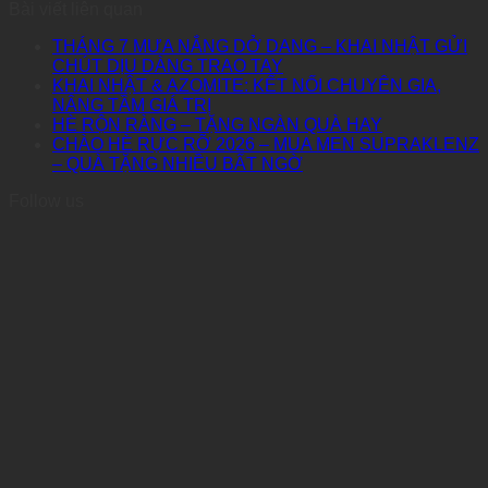
Bài viết liên quan
THÁNG 7 MƯA NẮNG DỞ DANG – KHAI NHẬT GỬI
CHÚT DỊU DÀNG TRAO TAY
KHAI NHẬT & AZOMITE: KẾT NỐI CHUYÊN GIA,
NÂNG TẦM GIÁ TRỊ
HÈ RỘN RÀNG – TẶNG NGÀN QUÀ HAY
CHÀO HÈ RỰC RỠ 2026 – MUA MEN SUPRAKLENZ
– QUÀ TẶNG NHIỀU BẤT NGỜ
Follow us