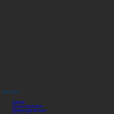
Sản phẩm
Artemia
Cải tạo môi trường
Khoáng chất bổ sung
Men vi sinh