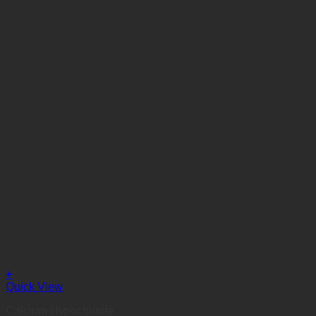
+
Quick View
Calcium Hypochlorite