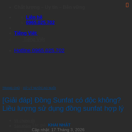
Skip
Chất lượng – Uy tín – Bền vững
to
Liên hệ
content
0965.025.702
Tiếng Việt
Tiếng Việt
Hotline 0965.025.702
TRANG CHỦ
›
XỬ LÝ NƯỚC AO NUÔI
[Giải đáp] Đồng Sunfat có độc không?
Liều lượng sử dụng đồng sunfat hợp lý
Về chúng tôi
Tác giả:
KHAI NHẬT
Sản phẩm
Cập nhật: 17 Tháng 3, 2026
Nhóm Artemia