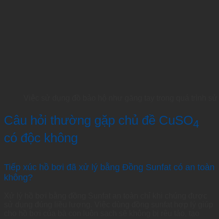
Việc sử dụng đồ bảo hộ như găng tay trong quá trình sử
Câu hỏi thường gặp chủ đề CuSO
4
có độc không
Tiếp xúc hồ bơi đã xử lý bằng Đồng Sunfat có an toàn
không?
Xử lý hồ bơi bằng đồng Sunfat an toàn chỉ khi chúng được
sử dụng đúng liều lượng. Việc dùng đồng sunfat hợp lý giúp
cho hồ bơi của bà con luôn sạch sẽ không bị rêu tảo, tạo