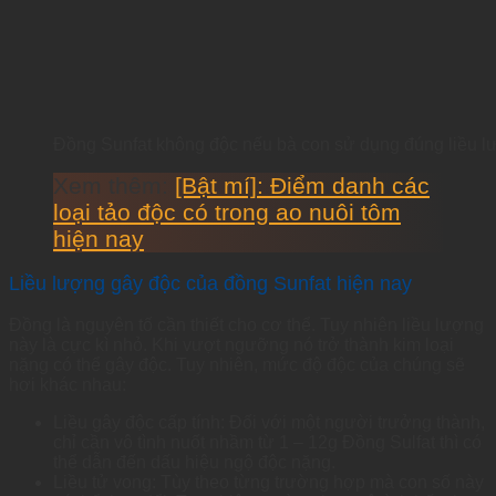
Đồng Sunfat không độc nếu bà con sử dụng đúng liều 
Xem thêm:
[Bật mí]: Điểm danh các
loại tảo độc có trong ao nuôi tôm
hiện nay
Liều lượng gây độc của đồng Sunfat hiện nay
Đồng là nguyên tố cần thiết cho cơ thể. Tuy nhiên liều lượng
này là cực kì nhỏ. Khi vượt ngưỡng nó trở thành kim loại
nặng có thể gây độc. Tuy nhiên, mức độ độc của chúng sẽ
hơi khác nhau:
Liều gây độc cấp tính: Đối với một người trưởng thành,
chỉ cần vô tình nuốt nhầm từ 1 – 12g Đồng Sulfat thì có
thể dẫn đến dấu hiệu ngộ độc nặng.
Liều tử vong: Tùy theo từng trường hợp mà con số này