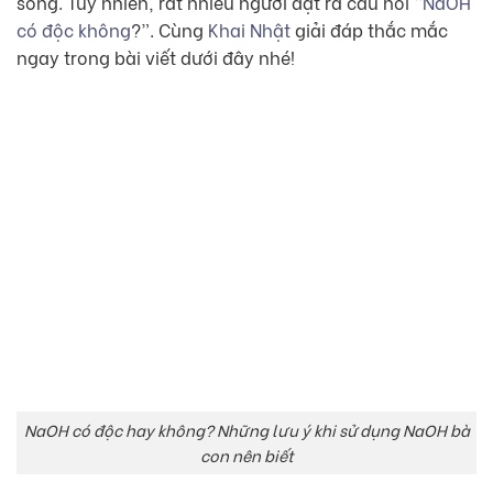
sống. Tuy nhiên, rất nhiều người đặt ra câu hỏi “
NaOH
có độc không
?”. Cùng
Khai Nhật
giải đáp thắc mắc
ngay trong bài viết dưới đây nhé!
NaOH có độc hay không? Những lưu ý khi sử dụng NaOH bà
con nên biết