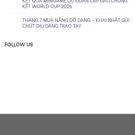
KẾT QUẢ MINIGAME DỰ ĐOÁN CẶP ĐẤU CHUNG
KẾT WORLD CUP 2026
THÁNG 7 MƯA NẮNG DỞ DANG – KHAI NHẬT GỬI
CHÚT DỊU DÀNG TRAO TAY
FOLLOW US