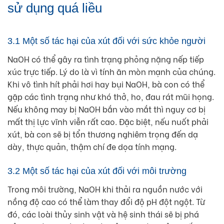
sử dụng quá liều
3.1 Một số tác hại của xút đối với sức khỏe người
NaOH có thể gây ra tình trạng phỏng nặng nếp tiếp
xúc trực tiếp. Lý do là vì tính ăn mòn mạnh của chúng.
Khi vô tình hít phải hơi hay bụi NaOH, bà con có thể
gặp các tình trạng như khó thở, ho, đau rát mũi họng.
Nếu không may bị NaOH bắn vào mắt thì nguy cơ bị
mất thị lực vĩnh viễn rất cao. Đặc biệt, nếu nuốt phải
xút, bà con sẽ bị tổn thương nghiêm trọng đến dạ
dày, thực quản, thậm chí đe dọa tính mạng.
3.2 Một số tác hại của xút đối với môi trường
Trong môi trường, NaOH khi thải ra nguồn nước với
nồng độ cao có thể làm thay đổi độ pH đột ngột. Từ
đó, các loài thủy sinh vật và hệ sinh thái sẽ bị phá