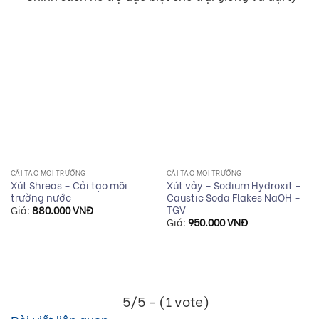
CẢI TẠO MÔI TRƯỜNG
CẢI TẠO MÔI TRƯỜNG
Xút Shreas – Cải tạo môi
Xút vảy – Sodium Hydroxit –
trường nước
Caustic Soda Flakes NaOH –
TGV
Giá:
880.000
VNĐ
Giá:
950.000
VNĐ
5/5 - (1 vote)