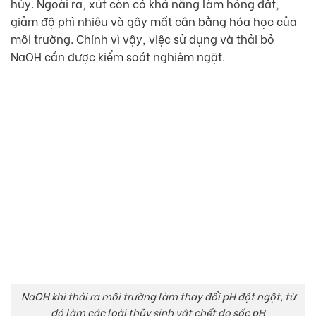
hủy. Ngoài ra, xút còn có khả năng làm hỏng đất,
giảm độ phì nhiêu và gây mất cân bằng hóa học của
môi trường. Chính vì vậy, việc sử dụng và thải bỏ
NaOH cần được kiểm soát nghiêm ngặt.
NaOH khi thải ra môi trường làm thay đổi pH đột ngột, từ
đó làm các loài thủy sinh vật chết do sốc pH