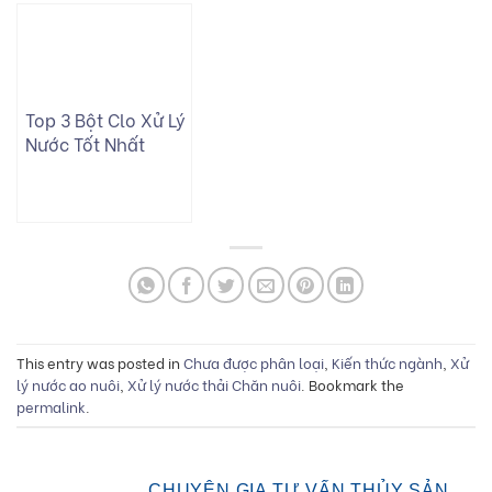
Top 3 Bột Clo Xử Lý
Nước Tốt Nhất
2025: Đánh Giá Chi
Tiết Từ Khai Nhật
This entry was posted in
Chưa được phân loại
,
Kiến thức ngành
,
Xử
lý nước ao nuôi
,
Xử lý nước thải Chăn nuôi
. Bookmark the
permalink
.
CHUYÊN GIA TƯ VẤN THỦY SẢN