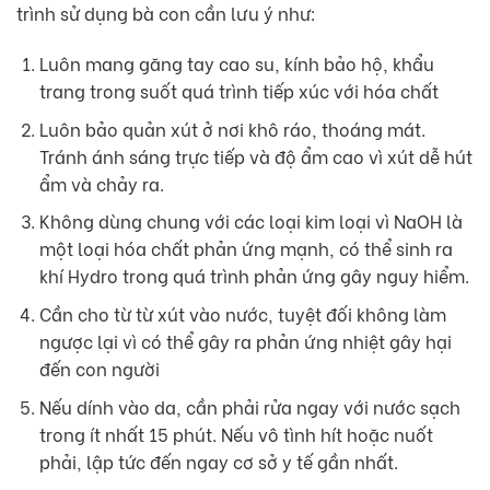
trình sử dụng bà con cần lưu ý như:
Luôn mang găng tay cao su, kính bảo hộ, khẩu
trang trong suốt quá trình tiếp xúc với hóa chất
Luôn bảo quản xút ở nơi khô ráo, thoáng mát.
Tránh ánh sáng trực tiếp và độ ẩm cao vì xút dễ hút
ẩm và chảy ra.
Không dùng chung với các loại kim loại vì NaOH là
một loại hóa chất phản ứng mạnh, có thể sinh ra
khí Hydro trong quá trình phản ứng gây nguy hiểm.
Cần cho từ từ xút vào nước, tuyệt đối không làm
ngược lại vì có thể gây ra phản ứng nhiệt gây hại
đến con người
Nếu dính vào da, cần phải rửa ngay với nước sạch
trong ít nhất 15 phút. Nếu vô tình hít hoặc nuốt
phải, lập tức đến ngay cơ sở y tế gần nhất.