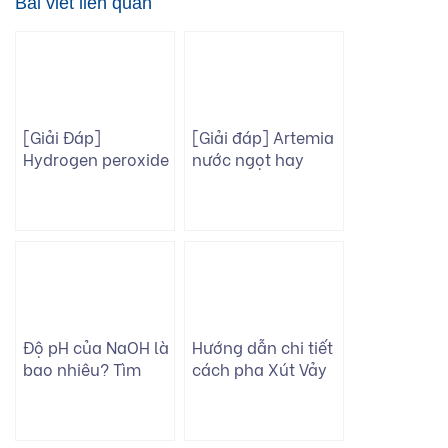
Bài viết liên quan
[Giải Đáp]
[Giải đáp] Artemia
Hydrogen peroxide
nước ngọt hay
có độc hại không?
nước mặn tốt cho
tôm cá giống?
Độ pH của NaOH là
Hướng dẫn chi tiết
bao nhiêu? Tìm
cách pha Xút Vảy
hiểu chi tiết và tính
đúng tỉ lệ cho từng
bazơ
ứng dụng