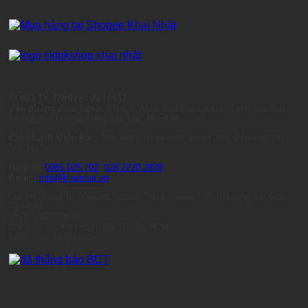
CÔNG TY TNHH KHAI NHẬT
Văn phòng điều hành:
Tầng 2, Anna Building, Quality Tech Solution
Complex, Phường Trung Mỹ Tây, Tp.HCM
Chi nhánh Miền Bắc:
Tòa S401, Vinhomes Smart City, Phường Tây
Mỗ, Hà Nội
Hotline:
0965.025.702
-
028.2220.2939
Email:
info@khainhat.vn
Địa chỉ: Tầng 15, Vincom Center, 72 Lê Thánh Tôn, Phường Sài Gòn,
Tp.HCM
MST: 0317473485
Nơi cấp: Sở Kế Hoạch Đầu Tư Tp.HCM
Ngày cấp: 14/09/2022