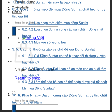
Tuyển dụng
3. Giá đồng Sulfat hiện nay là bao nhiêu?
Tuyển đại lý
4. Gợi ý những mẹo để mua Đồng Sunfat chất lượng, uy
Liên hệ
tín, giá tốt
Products
4.1 Lựa chọn thời điểm mua đồng Sunfat
search
4.2 Lựa chọn đơn vị cung cấp sản phẩm Đồng chất
lượng
4.3 Mua với số lượng lớn
5. Câu hỏi thường gặp về chủ đề giá Đồng Sunfat
5.1 Giá Đồng Sunfat có thể bị thay đổi thường xuyên
hay không?
5.2 Đồng Sunfat Đài Loan có an toàn cho ao nuôi tôm
No products in the cart.
hay không?
Return to shop
5.3 Làm thế nào bà con có thể nhận được giá tốt nhất
khi mua Đồng Sunfat?
6. Khai Nhật – Địa chỉ cung cấp Đồng Sunfat uy tín, chất
Products
search
lượng tại Việt Nam