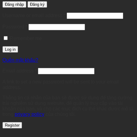
Đăng nhập
Đăng ký
Required
Username or email address
*
Required
Password
*
Remember me
Log in
Quên mật khẩu?
Required
Email address
*
A link to set a new password will be sent to your email
address.
Thông tin cá nhân của bạn sẽ được sử dụng để tăng cường
trải nghiệm sử dụng website, để quản lý truy cập vào tài
khoản của bạn, và cho các mục đích cụ thể khác được mô tả
trong
privacy policy
của chúng tôi.
Register