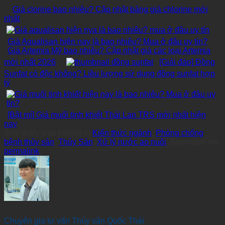
Giá clorine bao nhiêu? Cập nhật bảng giá chlorine mới
nhất
Giá Aqualisan hiện nay là bao nhiêu? Mua ở đâu uy tín?
Giá Artemia Mỹ bao nhiêu? Cập nhật giá các loại Artemia
mới nhất 2026
[Giải đáp] Đồng
Sunfat có độc không? Liều lượng sử dụng đồng sunfat hợp
lý
[Bật mí] Giá muối tinh khiết Thái Lan TRS mới nhất hiện
nay
This entry was posted in
Kiến thức ngành
,
Phòng chống
bệnh thủy sản
,
Thủy Sản
,
Xử lý nước ao nuôi
. Bookmark the
permalink
.
Chuyên gia tư vấn Thủy sản Quốc Thái