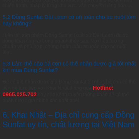
chiến tranh, pháp lý từng khu vực, vận chuyển hàng hóa,….
5.2 Đồng Sunfat Đài Loan có an toàn cho ao nuôi tôm
hay không?
Hiện tại, sản phẩm Đồng Sunfat (xuất xứ Đài Loan) được
dùng khá rộng rãi trong ngành thủy sản. Với liều lượng
chuẩn và phù hợp, chúng hoàn toàn an toàn cho ao nuôi
tôm.
5.3 Làm thế nào bà con có thể nhận được giá tốt nhất
khi mua Đồng Sunfat?
Để có thể nhận được giá Đồng Sunfat tốt nhất, bà con có thể
Hotline:
liên hệ trực tiếp với Khai Nhật thông qua
0965.025.702
hay các kênh truyền thông khác để có thể
nhận được giá chính xác nhất nhé!
6. Khai Nhật – Địa chỉ cung cấp Đồng
Sunfat uy tín, chất lượng tại Việt Nam