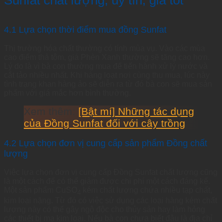
Sunfat chất lượng, uy tín, giá tốt
4.1 Lựa chọn thời điểm mua đồng Sunfat
Thị trường hóa chất thường có tính mùa vụ. Vào các mùa
cao điểm thả tôm, giá Phèn Xanh thường sẽ tăng cao hơn.
Lý do là vì bà con thường mua để tiến hành xử lý nước và
cắt tảo nhiều nhất. Khi hàng loạt nơi cùng thu mua, lúc này
tình trạng khan hàng ảo sẽ diễn ra từ đó bà con sẽ mua sản
phẩm với giá mắc hơn bình thường.
Xem thêm:
[Bật mí] Những tác dụng
của Đồng Sunfat đối với cây trồng
4.2 Lựa chọn đơn vị cung cấp sản phẩm Đồng chất
lượng
Việc lựa chọn đơn vị cung cấp Đồng Sunfat chất lượng cũng
là một cách để có thể giảm được chi phí một cách đáng kể.
Một sản phẩm CuSO
kém chất lượng chứa nhiều tạp chất,
4
kim loại nặng. Từ đó có việc sử dụng các loại hàng kém chất
lượng này có thể gây ngộ độc cho thủy sản hay làm hỏng
các thiết bị mạ kim loại. Nếu bà con chưa biết đâu là địa chỉ