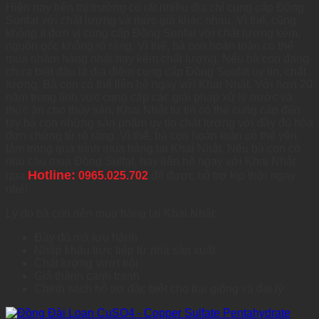
Hiện nay trên thị trường có rất nhiều địa chỉ cung cấp Đồng
Sunfat với chất lượng và mức giá khác nhau. Vì thế, cũng
không ít đơn vị cung cấp Đồng Sunfat với chất lượng kém,
nguồn gốc không rõ ràng. Vì thế, bà con hoàn toàn có thể
mua nhầm hàng nhái hay kém chất lượng. Nếu bà con đang
chưa biết đâu là địa điểm cung cấp Đồng Sunfat uy tín, chất
lượng. Bà con có thể liên hệ ngay với Khai Nhật. Với hơn 20
năm trong lĩnh vực cung cấp các giải pháp xử lý nước và
thức ăn cho thủy sản. Khai Nhật tự tin có thể cung cấp đến
tay bà con những sản phẩm uy tín chất lượng với đầy đủ hóa
đơn chứng từ rõ ràng. Vì thế, bà con hoàn toàn có thể yên
tâm trong quá trình mua hàng tại Khai Nhật. Nếu bà con có
nhu cầu mua Đồng Sulfat, hay liên hệ ngay với Khai Nhật
Hotline:
qua
0965.025.702
để được hỗ trợ kịp thời ngay
nhé!
Lý do bà con nên mua hàng tại Khai Nhật:
Đầy đủ mã lưu hành
Nhập khẩu trực tiếp từ nhà sản xuất
Chất lượng vượt trội
Giá thành cạnh tranh
Chính sách hỗ trợ đặc biệt cho trại giống và đại lý