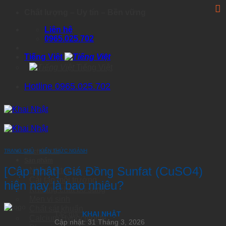
Skip
Chất lượng – Uy tín – Bền vững
to
Liên hệ
content
0965.025.702
Tiếng Việt
Tiếng Việt
Hotline 0965.025.702
TRANG CHỦ
Về chúng tôi
›
KIẾN THỨC NGÀNH
Sản phẩm
[Cập nhật] Giá Đồng Sunfat (CuSO4)
Nhóm Artemia
Cải tạo môi trường
hiện nay là bao nhiêu?
Khoáng chất bổ sung
Men vi sinh
Chất sát khuẩn
Tác giả:
KHAI NHẬT
Calcium Hypochlorite
Cập nhật: 31 Tháng 3, 2026