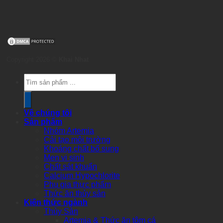
Copyright 2026 ©
Khai Nhat
Products
search
Về chúng tôi
Sản phẩm
Nhóm Artemia
Cải tạo môi trường
Khoáng chất bổ sung
Men vi sinh
Chất sát khuẩn
Calcium Hypochlorite
Phụ gia thực phẩm
Thức ăn thủy sản
Kiến thức ngành
Thủy Sản
Artemia & Thức ăn tôm cá