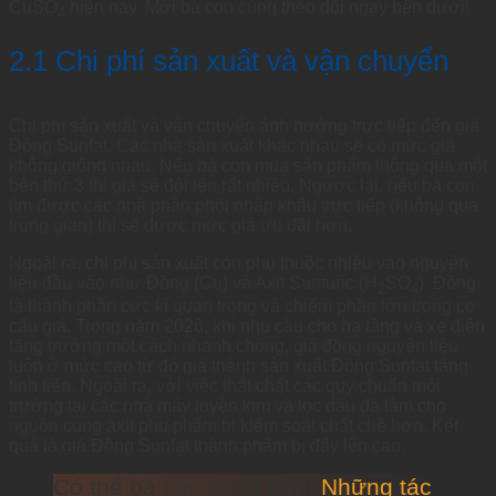
CuSO
hiện nay. Mời bà con cùng theo dõi ngay bên dưới!
4
2.1 Chi phí sản xuất và vận chuyển
Chi phí sản xuất và vận chuyển ảnh hưởng trực tiếp đến giá
Đồng Sunfat. Các nhà sản xuất khác nhau sẽ có mức giá
không giống nhau. Nếu bà con mua sản phẩm thông qua một
bên thứ 3 thì giá sẽ đội lên rất nhiều. Ngược lại, nếu bà con
tìm được các nhà phân phối nhập khẩu trực tiếp (không qua
trung gian) thì sẽ được mức giá ưu đãi hơn.
Ngoài ra, chi phí sản xuất còn phụ thuộc nhiều vào nguyên
liệu đầu vào như Đồng (Cu) và Axit Sunfuric (H
SO
). Đồng
2
4
là thành phần cực kì quan trọng và chiếm phần lớn trong cơ
cấu giá. Trong năm 2026, khi nhu cầu cho hạ tầng và xe điện
tăng trưởng một cách nhanh chóng, giá đồng nguyên liệu
luôn ở mức cao từ đó giá thành sản xuất Đồng Sunfat tăng
tịnh tiến. Ngoài ra, với việc thắt chặt các quy chuẩn môi
trường tại các nhà máy luyện kim và lọc dầu đã làm cho
nguồn cung axit phụ phẩm bị kiểm soát chặt chẽ hơn. Kết
quả là giá Đồng Sunfat thành phẩm bị đẩy lên cao.
Có thể bà con quan tâm:
Những tác