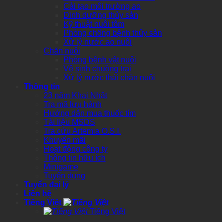
Cải tạo môi trường ao
Dinh dưỡng thủy sản
Kỹ thuật nuôi tôm
Phòng chống bệnh thủy sản
Xử lý nước ao nuôi
Chăn nuôi
Phòng bệnh vật nuôi
Vệ sinh chuồng trại
Xử lý nước thải chăn nuôi
Thông tin
23 năm Khai Nhật
Tra mã lưu hành
Hướng dẫn mua thuốc tím
Tài liệu MSDS
Tra cứu Artemia O.S.I.
Khuyến mãi
Hoạt động công ty
Thông tin hữu ích
Minigame
Tuyển dụng
Tuyển đại lý
Liên hệ
Tiếng Việt
Tiếng Việt