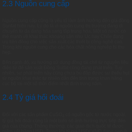
2.3 Nguồn cung cấp
Nguồn cung cấp cũng là yếu tố làm ảnh hưởng đến giá đồng
Sunfat hiện nay. Lý do là vì nguồn cung thị trường đang di
chuyển từ đa dạng hóa sang tập trung hóa. Một số nước có
thế mạnh về khai thác khoáng sản như Úc hay Chile đang
ưu tiên đồng cho việc sản xuất các thiết bị công nghệ cao.
Trong khi nguồn cung cho các hóa chất nông nghiệp bị thu
hẹp.
Bên cạnh đó, xu hướng sử dụng đồng tái chế từ nguyên liệu
điện tử để sản xuất Đồng Sulfat cũng đang phát triển. Tuy
nhiên, sự phát triển này cũng chưa bù đắp được sự thiếu hụt
từ nguồn khai thác tự nhiên dẫn đến tình trạng khan hàng
cục bộ tại một số thời điểm nhất định trong năm.
2.4 Tỷ giá hối đoái
Đối với các sản phẩm CuSO
có nguồn gốc từ nước ngoài,
4
tỷ giá hối đoái cũng là một biến số ảnh hưởng trực tiếp đến
giá của chúng. Thông thường, các giao dịch quốc tế được
niêm yết bằng USD. Trong khi tỷ giá USD/ VND đang neo ở