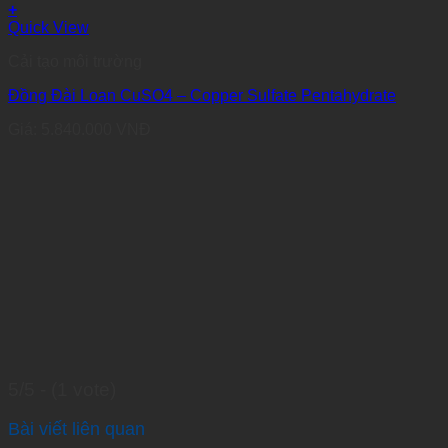
+
Quick View
Cải tạo môi trường
Đồng Đài Loan CuSO4 – Copper Sulfate Pentahydrate
Giá:
5.840.000
VNĐ
5/5 - (1 vote)
Bài viết liên quan