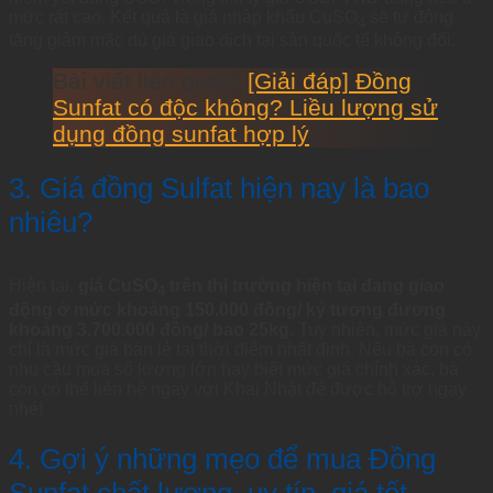
mức rất cao. Kết quả là giá nhập khẩu CuSO
sẽ tự động
4
tăng giảm mặc dù giá giao dịch tại sàn quốc tế không đổi.
Bài viết liên quan:
[Giải đáp] Đồng
Sunfat có độc không? Liều lượng sử
dụng đồng sunfat hợp lý
3. Giá đồng Sulfat hiện nay là bao
nhiêu?
Hiện tại,
giá CuSO
trên thị trường hiện tại đang giao
4
động ở mức khoảng 150.000 đồng/ ký tương đương
khoảng 3.700.000 đồng/ bao 25kg
. Tuy nhiên, mức giá này
chỉ là mức giá bán lẻ tại thời điểm nhất định. Nếu bà con có
nhu cầu mua số lượng lớn hay biết mức giá chính xác, bà
con có thể liên hệ ngay với Khai Nhật để được hỗ trợ ngay
nhé!
4. Gợi ý những mẹo để mua Đồng