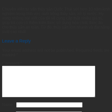
Chuyên viên tư vấn thủy sản Quốc Thái với hơn 10 năm kinh
nghiệm trong lĩnh vực nuôi trồng thủy sản, xử lý nước. Hy
vọng những bài viết của tôi sẽ cung cấp thật nhiều giá trị,
giúp bà con có thêm kiến thức sử dụng hóa chất, thức ăn
cho thủy sản an toàn. Từ đó, thủy sản lớn nhanh và đạt năng
suất cao nhất
Leave a Reply
Your email address will not be published.
Required fields are
marked
*
Comment
*
Name
*