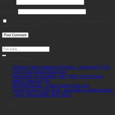
Email
*
Website
Save my name, email, and website in this browser for the
next time I comment.
Search
Bài viết liên quan
THÁNG 7 MƯA NẮNG DỞ DANG – KHAI NHẬT GỬI
CHÚT DỊU DÀNG TRAO TAY
KHAI NHẬT & AZOMITE: KẾT NỐI CHUYÊN GIA,
NÂNG TẦM GIÁ TRỊ
HÈ RỘN RÀNG – TẶNG NGÀN QUÀ HAY
CHÀO HÈ RỰC RỠ 2026 – MUA MEN SUPRAKLENZ
– QUÀ TẶNG NHIỀU BẤT NGỜ
Follow us