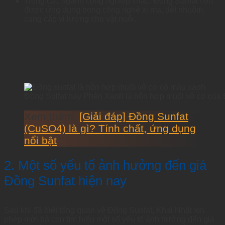
Trong các ngành công nghiệp khác: Đồng Sunfat còn
được ứng dụng trong công nghệ xi mạ, dệt nhuộm,
cung cấp vi lượng cho vật nuôi.
Đồng Sulfat hay Phèn Xanh là hỗn hợp muối vô cơ củ
Xem thêm:
[Giải đáp] Đồng Sunfat
(CuSO4) là gì? Tính chất, ứng dụng
nổi bật
2. Một số yếu tố ảnh hưởng đến giá
Đồng Sunfat hiện nay
Sau khi đã biết tổng quan về Đồng Sunfat, Khai Nhật xin
phép mời bà con tìm hiểu một số yếu tố ảnh hưởng đến giá