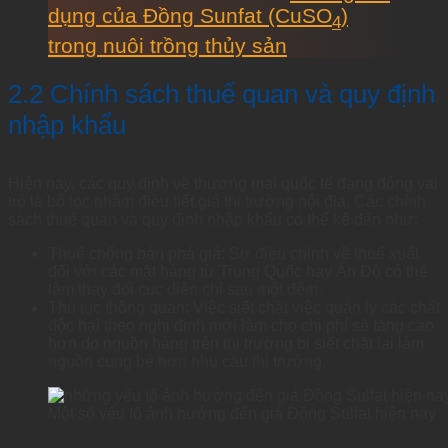
dụng của Đồng Sunfat (CuSO
)
4
trong nuôi trồng thủy sản
2.2 Chính sách thuế quan và quy định
nhập khẩu
Hiện nay, các quy định về thương mại quốc tế đang đóng vai
trò là bộ lọc nhằm điều tiết giá thị trường nội địa. Các chính
sách thuế quan và quy định nhập khẩu có thể kể đến như:
Thuế chống bán phá giá: Sự điều chỉnh về thuế xuất
đối với các mặt hàng từ Trung Quốc hay Ấn Độ có thể
làm thay đổi cục diện chỉ sau một đêm.
Thủ tục thông quan: Việc siết chặt việc quản lý các chất
độc hại theo nghị định mới làm cho chi phí sẽ tăng cao
hơn do nguồn hàng trên thị trường bị siết chặt lại làm
nguồn cung bé hơn nhu cầu thị trường.
Một số yếu tố ảnh hưởng đến giá Đồng Sulfat hiện nay