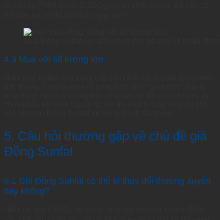
cung cấp Phèn Xanh (CuSO
) uy tín chất lượng. Bà con có
4
thể liên hệ với Khai Nhật ngay nhé!
Mua Đồng Sulfat với số lượng lớn, bà con sẽ nhận được
4.3 Mua với số lượng lớn
Hiện nay, nhiều nhà cung cấp có chính sách chiết khấu theo
bậc thang. Thay vì mua lẻ từng bao, việc “gom đơn” hay lý
hợp đồng mua số lượng lớn sẽ giúp cho bà con có mức giá
chiết khấu tốt hơn. Ngoài ra, khi mua số lượng lớn, chi phí
vận chuyển Đồng Sunfat sẽ tiết kiệm đi rất nhiều.
5. Câu hỏi thường gặp về chủ đề giá
Đồng Sunfat
5.1 Giá Đồng Sunfat có thể bị thay đổi thường xuyên
hay không?
Hiện tại, giá CuSO
có thể bị thay đổi thường xuyên. Điều
4
này chủ yếu là do các yếu tố khách quan có thể kể đến như