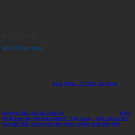
5/5 - (1 vote)
Bài viết liên quan
Khai Nhật – 22 Năm xây dựng
thương hiệu, lan tỏa niềm tin
Khai
Nhật tham dự Hội thảo Alltech: “Việt Nam – Nắm bắt và tích
hợp đổi mới, hướng tới nền nông nghiệp phát triển bền