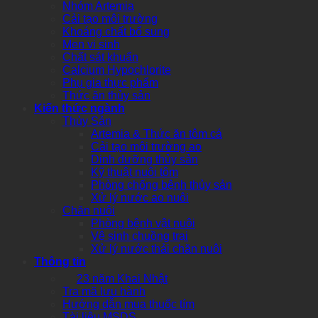
Nhóm Artemia
Cải tạo môi trường
Khoáng chất bổ sung
Men vi sinh
Chất sát khuẩn
Calcium Hypochlorite
Phụ gia thực phẩm
Thức ăn thủy sản
Kiến thức ngành
Thủy Sản
Artemia & Thức ăn tôm cá
Cải tạo môi trường ao
Dinh dưỡng thủy sản
Kỹ thuật nuôi tôm
Phòng chống bệnh thủy sản
Xử lý nước ao nuôi
Chăn nuôi
Phòng bệnh vật nuôi
Vệ sinh chuồng trại
Xử lý nước thải chăn nuôi
Thông tin
23 năm Khai Nhật
Tra mã lưu hành
Hướng dẫn mua thuốc tím
Tài liệu MSDS