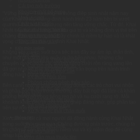
Cải tạo môi trường
Khoáng chất bổ sung
“Vững vàng – Tỏa sáng” là thông điệp sinh nhật năm nay
Men vi sinh
của Khai Nhật, khẳng định hành trình 23 năm bền bỉ vượt
Chất sát khuẩn
qua thử thách để xây dựng nền tảng vững chắc. Từ đó, Khai
Calcium Hypochlorite
Nhật tiếp tục tỏa sáng, lan tỏa giá trị và khẳng định vị thế trên
Phụ gia thực phẩm
chặng đường tương lai. Đây chính là niềm tự hào và là khát
vọng chung của đại gia đình Khai Nhật.
Thức ăn thủy sản
Kiến thức ngành
Không khí xuyên suốt bữa tiệc tràn đầy sự ấm áp, thân tình,
Thủy Sản
như một gia đình lớn quây quần bên nhau. Những câu
Artemia & Thức ăn tôm cá
chuyện được nhắc lại, những tiếng cười rộn ràng vang lên
Cải tạo môi trường ao
đã gợi nhớ về bao kỷ niệm đáng trân trọng trên hành trình
Dinh dưỡng thủy sản
đồng hành cùng nhau.
Kỹ thuật nuôi tôm
Phòng chống bệnh thủy sản
Bên cạnh những giây phút lắng đọng, các trò chơi vui nhộn
Xử lý nước ao nuôi
và phần bốc thăm trúng thưởng đầy bất ngờ đã làm cả khán
Chăn nuôi
phòng bùng nổ trong tiếng reo hò và nụ cười rạng rỡ. Mỗi
Phòng bệnh vật nuôi
khoảnh khắc đều là một mảnh ghép đáng nhớ, góp phần tạo
Vệ sinh chuồng trại
nên sự rộn ràng của buổi tiệc.
Xử lý nước thải chăn nuôi
Thông tin
Xin cảm ơn tất cả mọi người đã đồng hành cùng Khai Nhật
trong suốt thời gian qua. Chặng đường phía trước, chúng ta
23 năm Khai Nhật
tin chắc sẽ còn thật nhiều niềm vui và kỷ niệm đẹp để cùng
Tra mã lưu hành
nhau lưu giữ.
Hướng dẫn mua thuốc tím