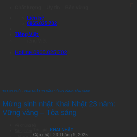
Skip
Chất lượng – Uy tín – Bền vững
to
Liên hệ
content
0965.025.702
Tiếng Việt
Tiếng Việt
Hotline 0965.025.702
TRANG CHỦ
›
KHAI NHẬT 23 NĂM: VỮNG VÀNG TỎA SÁNG
Mừng sinh nhật Khai Nhật 23 năm:
Vững vàng – Tỏa sáng
Về chúng tôi
Tác giả:
KHAI NHẬT
Sản phẩm
Cập nhật: 23 Tháng 9, 2025
Nhóm Artemia