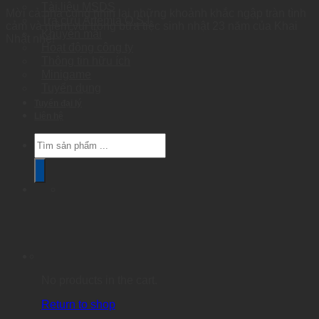
Tài liệu MSDS
Mời cả nhà cùng nhìn lại những khoảnh khắc ngập tràn tình
Tra cứu Artemia O.S.I.
cảm và niềm vui trong bữa tiệc sinh nhật 23 năm của Khai
Khuyến mãi
Nhật nhé!
Hoạt động công ty
Thông tin hữu ích
Minigame
Tuyển dụng
Tuyển đại lý
Liên hệ
Products
search
No products in the cart.
Return to shop