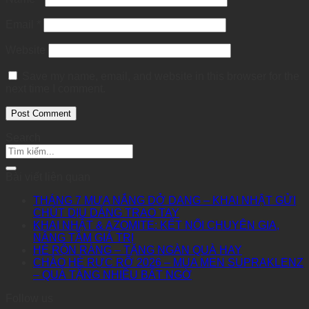
Email
*
Website
Save my name, email, and website in this browser for the
next time I comment.
Search
Bài viết liên quan
THÁNG 7 MƯA NẮNG DỞ DANG – KHAI NHẬT GỬI
CHÚT DỊU DÀNG TRAO TAY
KHAI NHẬT & AZOMITE: KẾT NỐI CHUYÊN GIA,
NÂNG TẦM GIÁ TRỊ
HÈ RỘN RÀNG – TẶNG NGÀN QUÀ HAY
CHÀO HÈ RỰC RỠ 2026 – MUA MEN SUPRAKLENZ
– QUÀ TẶNG NHIỀU BẤT NGỜ
Follow us