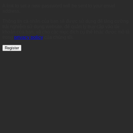
A link to set a new password will be sent to your email
address.
Thông tin cá nhân của bạn sẽ được sử dụng để tăng cường
trải nghiệm sử dụng website, để quản lý truy cập vào tài
khoản của bạn, và cho các mục đích cụ thể khác được mô tả
trong
privacy policy
của chúng tôi.
Register