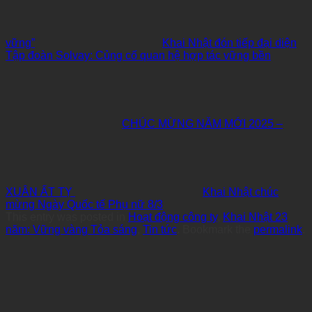
vững”
Khai Nhật đón tiếp đại diện
Tập đoàn Solvay: Củng cố quan hệ hợp tác vững bền
CHÚC MỪNG NĂM MỚI 2025 –
XUÂN ẤT TỴ
Khai Nhật chúc
mừng Ngày Quốc tế Phụ nữ 8/3
This entry was posted in
Hoạt động công ty
,
Khai Nhật 23
năm: Vững vàng Tỏa sáng
,
Tin tức
. Bookmark the
permalink
.