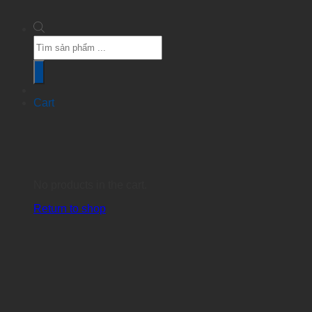
Products
search
Cart
No products in the cart.
Return to shop