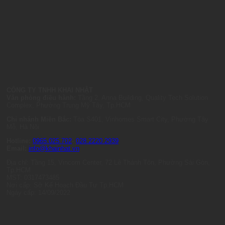
CÔNG TY TNHH KHAI NHẬT
Văn phòng điều hành:
Tầng 2, Anna Building, Quality Tech Solution
Complex, Phường Trung Mỹ Tây, Tp.HCM
Chi nhánh Miền Bắc:
Tòa S401, Vinhomes Smart City, Phường Tây
Mỗ, Hà Nội
Hotline:
0965.025.702
-
028.2220.2939
Email:
info@khainhat.vn
Địa chỉ: Tầng 15, Vincom Center, 72 Lê Thánh Tôn, Phường Sài Gòn,
Tp.HCM
MST: 0317473485
Nơi cấp: Sở Kế Hoạch Đầu Tư Tp.HCM
Ngày cấp: 14/09/2022