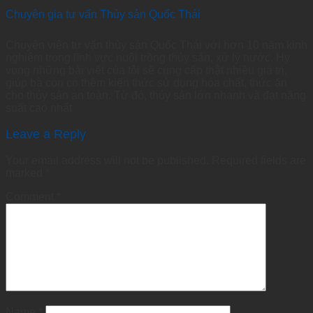
Chuyên gia tư vấn Thủy sản Quốc Thái
Chuyên viên tư vấn thủy sản Quốc Thái với hơn 10 năm kinh
nghiệm trong lĩnh vực nuôi trồng thủy sản, xử lý nước. Hy
vọng những bài viết của tôi sẽ cung cấp thật nhiều giá trị,
giúp bà con có thêm kiến thức sử dụng hóa chất, thức ăn
cho thủy sản an toàn. Từ đó, thủy sản lớn nhanh và đạt năng
suất cao nhất
Leave a Reply
Your email address will not be published.
Required fields are
marked
*
Comment
*
Name
*