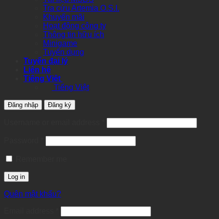
Tra cứu Artemia O.S.I.
Khuyến mãi
Hoạt động công ty
Thông tin hữu ích
Minigame
Tuyển dụng
Tuyển đại lý
Liên hệ
Tiếng Việt
Tiếng Việt
Đăng nhập
Đăng ký
Required
Username or email address
*
Required
Password
*
Remember me
Log in
Quên mật khẩu?
Required
Email address
*