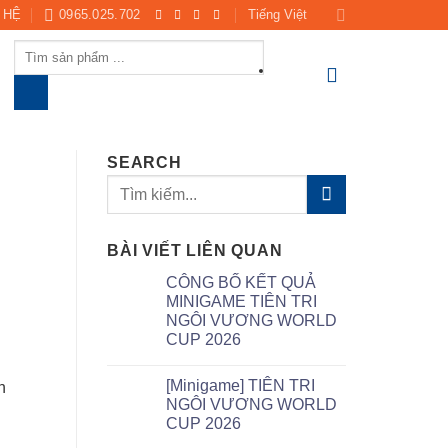
 HỆ
0965.025.702
Tiếng Việt
Products
search
SEARCH
BÀI VIẾT LIÊN QUAN
CÔNG BỐ KẾT QUẢ
MINIGAME TIÊN TRI
NGÔI VƯƠNG WORLD
CUP 2026
[Minigame] TIÊN TRI
h
NGÔI VƯƠNG WORLD
CUP 2026