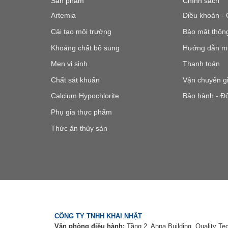
Sản phẩm
Chính sách
Artemia
Điều khoản - 
Cải tạo môi trường
Bảo mật thông
Khoáng chất bổ sung
Hướng dẫn m
Men vi sinh
Thanh toán
Chất sát khuẩn
Vận chuyển g
Calcium Hypochlorite
Bảo hành - Đổ
Phụ gia thực phẩm
Thức ăn thủy sản
CÔNG TY TNHH KHAI NHẬT
Văn phòng điều hành:
Tầng 2, Anna Building, Quality Te