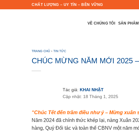
Skip
CHẤT LƯỢNG – UY TÍN – BỀN VỮNG
to
content
VỀ CHÚNG TÔI
SẢN PHẨM
TRANG CHỦ
›
TIN TỨC
CHÚC MỪNG NĂM MỚI 2025 –
Tác giả:
KHAI NHẬT
Cập nhật: 18 Tháng 1, 2025
“Chúc Tết đến trăm điều như ý – Mừng xuân 
Năm 2024 đã chính thức khép lại, nàng Xuân 20
hàng, Quý Đối tác và toàn thể CBNV một năm m