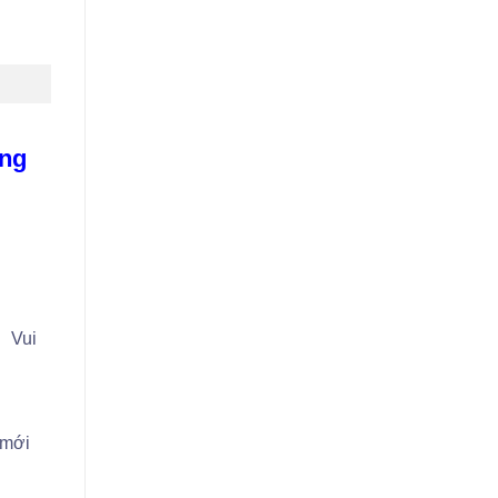
àng
Vui
 mới