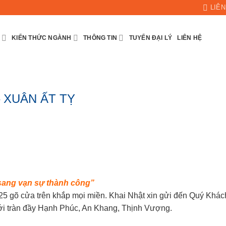
LIÊN
KIẾN THỨC NGÀNH
THÔNG TIN
TUYỂN ĐẠI LÝ
LIÊN HỆ
 XUÂN ẤT TỴ
sang vạn sự thành công”
25 gõ cửa trên khắp mọi miền. Khai Nhật xin gửi đến Quý Khác
ới tràn đầy Hạnh Phúc, An Khang, Thịnh Vượng.