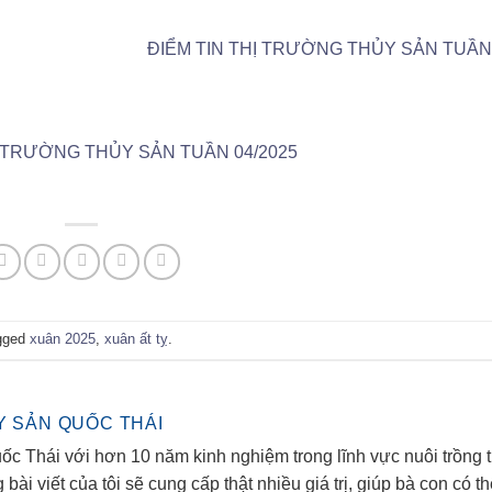
ĐIỂM TIN THỊ TRƯỜNG THỦY SẢN TUẦN
Ị TRƯỜNG THỦY SẢN TUẦN 04/2025
gged
xuân 2025
,
xuân ất tỵ
.
Y SẢN QUỐC THÁI
ốc Thái với hơn 10 năm kinh nghiệm trong lĩnh vực nuôi trồng 
ài viết của tôi sẽ cung cấp thật nhiều giá trị, giúp bà con có t