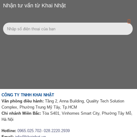
Nhận tư vấn từ Khai Nhật
CÔNG TY TNHH KHAI NHẬT
Văn phòng điều hành:
Tầng 2, Anna Building, Quality Tech Solution
Complex, Phường Trung Mỹ Tây, Tp.HCM
Chi nhánh Miền Bắc:
Tòa S401, Vinhomes Smart City, Phường Tây Mỗ,
Hà Nội
Hotline:
0965.025.702
-
028.2220.2939
Email:
info@khainhat.vn