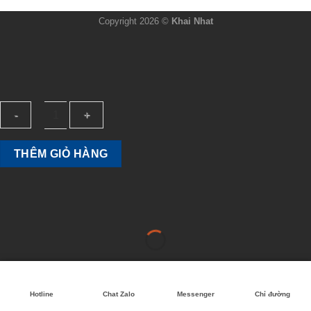
Copyright 2026 ©
Khai Nhat
EDTA
THÊM GIỎ HÀNG
4Na
-
4Na
99%
(edta
4
muối)
quantity
Hotline
Chat Zalo
Messenger
Chỉ đường