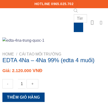
Skip
HOTLINE 0965.025.702
to
content
Products
search
HOME
/
CẢI TẠO MÔI TRƯỜNG
EDTA 4Na – 4Na 99% (edta 4 muối)
VNĐ
Giá:
2.120.000
EDTA
THÊM GIỎ HÀNG
4Na
-