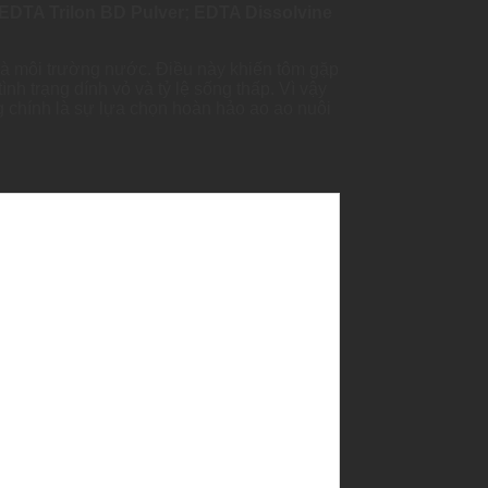
EDTA Trilon BD Pulver; EDTA Dissolvine
 và môi trường nước. Điều này khiến tôm gặp
nh trạng dính vỏ và tỷ lệ sống thấp. Vì vậy
 chính là sự lựa chọn hoàn hảo ao ao nuôi