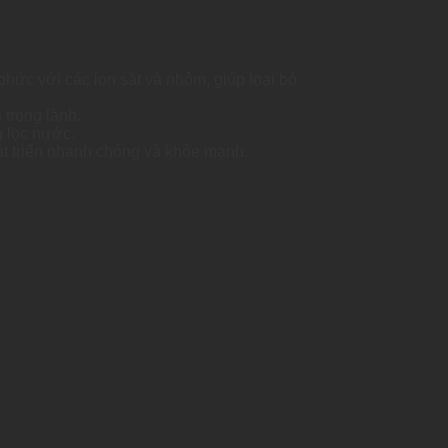
hức với các ion sắt và nhôm, giúp loại bỏ
 trong lành.
g lọc nước.
át triển nhanh chóng và khỏe mạnh.