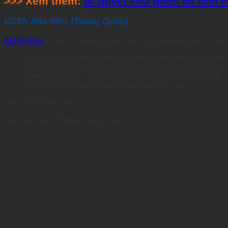
>>> Xem thêm:
Bí quyết khử phèn ao tôm đ
EDTA 4Na 99% (Trung Quốc)
EDTA 4Na
là một chất khử phèn nước và đất hiệu quả với 
Khóa các ion kim loại nặng để ngăn chặn chúng gây hại
Giảm độc tố trong nước sau khi sử dụng thuốc hoặc hóa 
Làm mềm nước, ngăn ngừa sự tích tụ của cặn khoáng.
Khử phèn, cải thiện chất lượng cho nước ao.
Quy cách: Bao 25kg
Nhà sản xuất: Shijiazhuang Jackchem Co., Ltd.