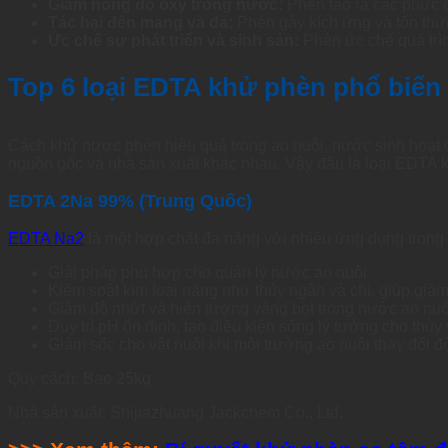
Giảm nồng độ oxy trong nước:
Phèn tạo ra các phức c
Tác hại đến mang và da:
Phèn gây kích ứng và tổn thư
Ức chế sự phát triển và sinh sản:
Phèn ức chế quá trìn
Top 6 loại EDTA khử phèn phổ biến 
Cách khử nước phèn hiệu quả trong ao nuôi, nước sinh hoạt đư
nguồn gốc và nhà sản xuất khác nhau. Vậy đâu là loại EDTA 
EDTA 2Na 99% (Trung Quốc)
EDTA Na2
là một hợp chất đa năng với nhiều ứng dụng trong
Giải pháp phù hợp cho quản lý nước ao nuôi
Kiểm soát kim loại nặng như thủy ngân và chì, giúp giảm 
Giảm độ nhớt và hiện tượng vàng bọt trong nước ao nuô
Duy trì pH ổn định, tạo điều kiện sống lý tưởng cho thủy 
Giảm sốc cho vật nuôi khi môi trường ao nuôi thay đổi độ
Quy cách: Bao 25kg
Nhà sản xuất: Shijiazhuang Jackchem Co., Ltd.