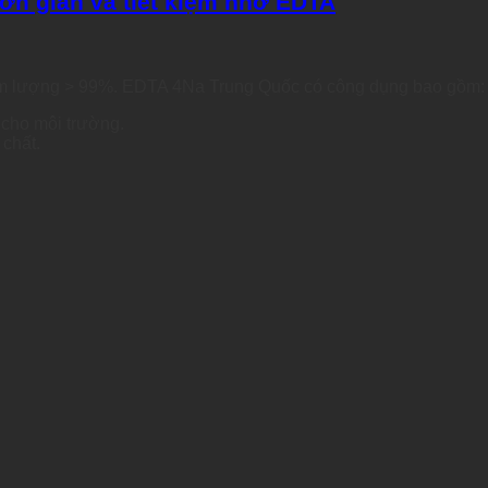
ơn giản và tiết kiệm nhờ EDTA
hàm lượng > 99%. EDTA 4Na Trung Quốc có công dụng bao gồm:
 cho môi trường.
chất.