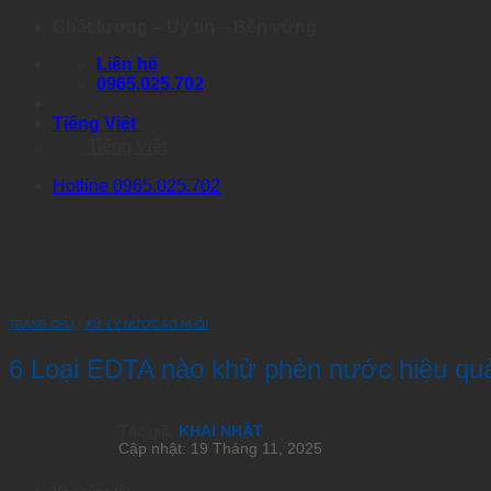
Skip
Chất lượng – Uy tín – Bền vững
to
Liên hệ
content
0965.025.702
Tiếng Việt
Tiếng Việt
Hotline 0965.025.702
TRANG CHỦ
›
XỬ LÝ NƯỚC AO NUÔI
6 Loại EDTA nào khử phèn nước hiệu quả
Tác giả:
KHAI NHẬT
Cập nhật: 19 Tháng 11, 2025