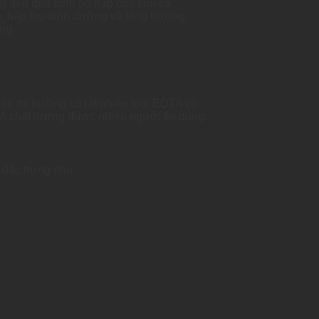
g đến quá trình hô hấp của tôm cá.
, hấp thụ dinh dưỡng và tăng trưởng.
ng.
n thị trường có rất nhiều loại EDTA có
TA chất lượng được nhiều người tin dùng:
 đặc trưng như: