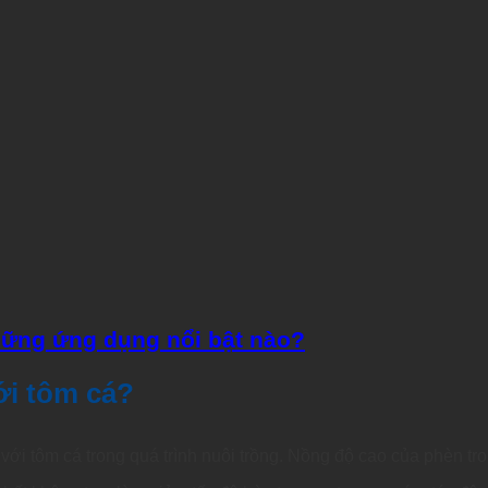
hững ứng dụng nổi bật nào?
ới tôm cá?
 với tôm cá trong quá trình nuôi trồng. Nồng độ cao của phèn t