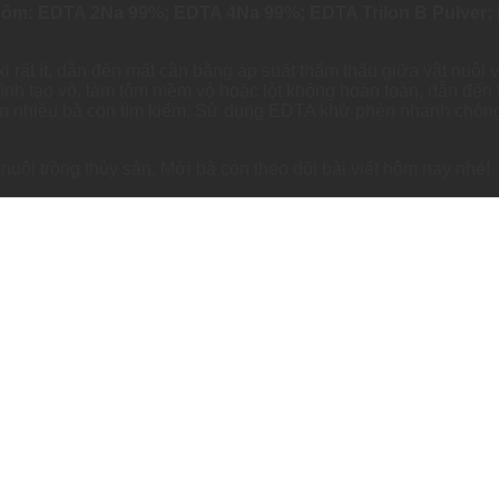
gồm: EDTA 2Na 99%; EDTA 4Na 99%; EDTA Trilon B Pulver; 
 rất ít, dẫn đến mất cân bằng áp suất thẩm thấu giữa vật nuôi
ình tạo vỏ, làm tôm mềm vỏ hoặc lột không hoàn toàn, dẫn đến tì
ến nhiều bà con tìm kiếm. Sử dụng EDTA khử phèn nhanh chóng
g nuôi trồng thủy sản. Mời bà con theo dõi bài viết hôm nay nhé!