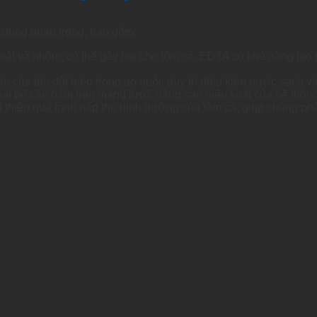
g dụng quan trọng, bao gồm:
ắt và nhôm, có thể gây hại cho tôm cá. EDTA có khả năng tạo p
n của tảo đột biến trong ao nuôi, duy trì điều kiện nước sạch và
ại bỏ cặn bám trên màng lưới, nâng cao hiệu suất của hệ thốn
thiện quá trình hấp thu dinh dưỡng của tôm cá, giúp chúng ph