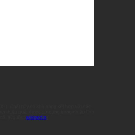
OH). Chất này có khả năng kết hợp với các
hèn hiệu quả, được sử dụng trong nhiều lĩnh
m cá. (Nguồn:
wikipedia
)