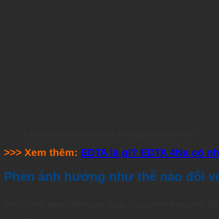
6 loại chất khử phèn được tin dùng nhất hiện nay.
>>> Xem thêm:
EDTA là gì? EDTA 4Na có n
Phèn ảnh hưởng như thế nào đối v
Phèn là một trong những yếu tố gây hại nghiêm trọng nhất đối