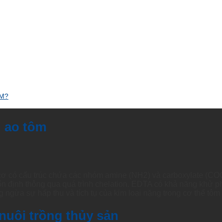
CM?
g ao tôm
 cơ có cấu trúc chứa các nhóm amine (NH2) và carboxylate (CO
ổn định thông qua quá trình chelation. EDTA có khả năng khử p
ng ngừa sự hấp thu và tích tụ của kim loại nặng trong cơ thể tô
nuôi trồng thủy sản