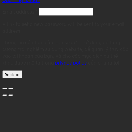
Required
Email address
*
A link to set a new password will be sent to your email
address.
Thông tin cá nhân của bạn sẽ được sử dụng để tăng
cường trải nghiệm sử dụng website, để quản lý truy cập
vào tài khoản của bạn, và cho các mục đích cụ thể
khác được mô tả trong
privacy policy
của chúng tôi.
Register