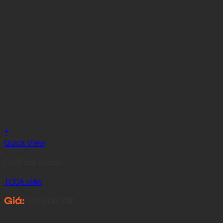
+
Quick View
Chất sát khuẩn
TCCA viên
395.000
VNĐ
Giá: