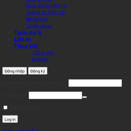
Hoạt động công ty
Thông tin hữu ích
Minigame
Tuyển dụng
Tuyển đại lý
Liên hệ
Tiếng Việt
Tiếng Việt
English
Đăng nhập
Đăng ký
Required
Username or email address
*
Required
Password
*
Remember me
Log in
Quên mật khẩu?