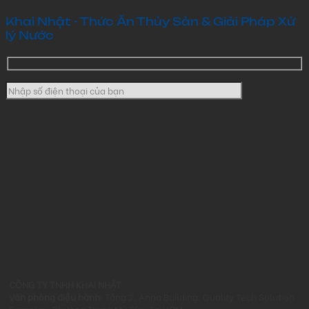
Khai Nhật - Thức Ăn Thủy Sản & Giải Pháp Xử
lý Nước
CÔNG TY TNHH KHAI NHẬT
Văn phòng điều hành:
Tầng 2, Anna Building, Quality Tech Solution
Complex, Phường Trung Mỹ Tây, Tp.HCM