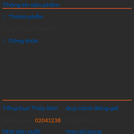
Thông tin sản phẩm
Thành phần
(C
H
NO)
·xI, iodine 10%.
6
9
n
Công thức
Tổng Cục Thủy Sản
Quy cách đóng gói
02041238
25kg/thùng.
Mã tiếp nhận:
Nhà sản xuất
Hạn sử dụng