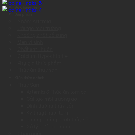
Về chúng tôi
Sản phẩm
Nhóm Artemia
Cải tạo môi trường
Khoáng chất bổ sung
Men vi sinh
Chất sát khuẩn
Calcium Hypochlorite
Phụ gia thực phẩm
Thức ăn thủy sản
Kiến thức ngành
Thủy Sản
Artemia & Thức ăn tôm cá
Cải tạo môi trường ao
Dinh dưỡng thủy sản
Kỹ thuật nuôi tôm
Phòng chống bệnh thủy sản
Xử lý nước ao nuôi
Chăn nuôi