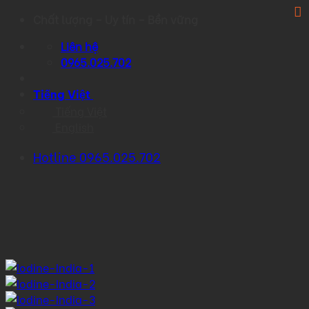
Skip
Chất lượng – Uy tín – Bền vững
to
Liên hệ
content
0965.025.702
Tiếng Việt
Tiếng Việt
English
Hotline 0965.025.702