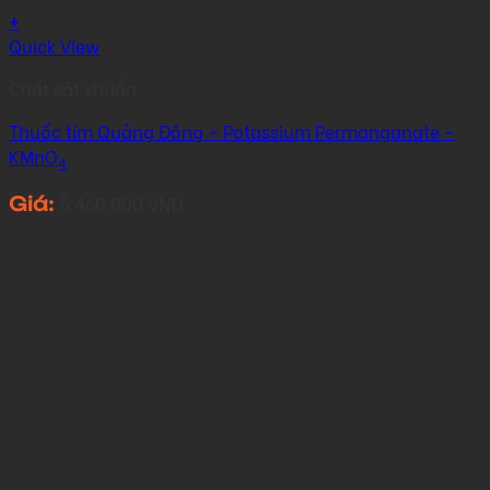
+
Quick View
Chất sát khuẩn
Thuốc tím Quảng Đông – Potassium Permanganate –
KMnO
4
5.460.000
VNĐ
Giá: