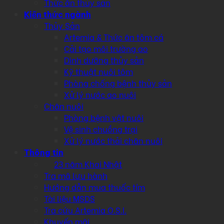
Thức ăn thủy sản
Kiến thức ngành
Thủy Sản
Artemia & Thức ăn tôm cá
Cải tạo môi trường ao
Dinh dưỡng thủy sản
Kỹ thuật nuôi tôm
Phòng chống bệnh thủy sản
Xử lý nước ao nuôi
Chăn nuôi
Phòng bệnh vật nuôi
Vệ sinh chuồng trại
Xử lý nước thải chăn nuôi
Thông tin
23 năm Khai Nhật
Tra mã lưu hành
Hướng dẫn mua thuốc tím
Tài liệu MSDS
Tra cứu Artemia O.S.I.
Khuyến mãi