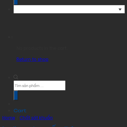
No products in the cart.
Return to shop
Products
search
Cart
Home
/
Chất sát khuẩn