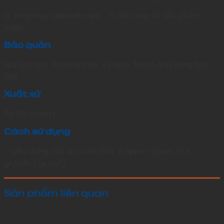
G. Amphray Laboratories,
In trên bao bì sản phẩm
India.
Bảo quản
Nơi khô ráo, thoáng mát, vệ sinh, tránh ánh sáng trực
tiếp
Xuất xứ
Ấn Độ (India).
Cách sử dụng
– Liều dùng cho ao nuôi tôm: 0.6ppm-1ppm (0.6
3
3
gr/m
–1 gr/m
)
Sản phẩm liên quan