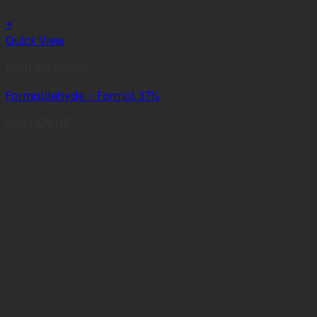
+
Quick View
Chất sát khuẩn
Formaldehyde – Formol 37%
Giá: LIÊN HỆ