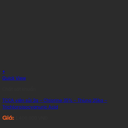
+
Quick View
Chất sát khuẩn
TCCA viên sủi 2g – Chlorine 35% – Thùng 25kg –
Trichloroisocyanuric Acid
1.400.000
VNĐ
Giá: