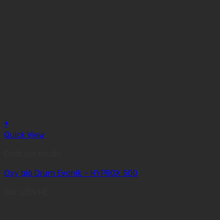
+
Quick View
Chất sát khuẩn
Oxy già Drum Evonik – HYPROX 500
Giá: LIÊN HỆ