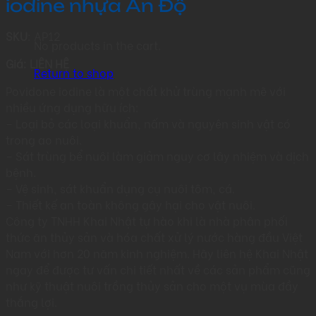
iodine nhựa Ấn Độ
SKU
: AP12
No products in the cart.
Giá: LIÊN HỆ
Return to shop
Povidone iodine là một chất khử trùng mạnh mẽ với
nhiều ứng dụng hữu ích:
– Loại bỏ các loại khuẩn, nấm và nguyên sinh vật có
trong ao nuôi.
– Sát trùng bể nuôi làm giảm nguy cơ lây nhiệm và dịch
bệnh.
– Vệ sinh, sát khuẩn dụng cụ nuôi tôm, cá.
– Thiết kế an toàn không gây hại cho vật nuôi.
Công ty TNHH Khai Nhật tự hào khi là nhà phân phối
thức ăn thủy sản và hóa chất xử lý nước hàng đầu Việt
Nam với hơn 20 năm kinh nghiệm. Hãy liên hệ Khai Nhật
ngay để được tư vấn chi tiết nhất về các sản phẩm cũng
như kỹ thuật nuôi trồng thủy sản cho một vụ mùa đầy
thắng lợi.