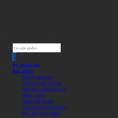
Copyright 2026 ©
Khai Nhat
Products
search
Về chúng tôi
Sản phẩm
Nhóm Artemia
Cải tạo môi trường
Khoáng chất bổ sung
Men vi sinh
Chất sát khuẩn
Calcium Hypochlorite
Phụ gia thực phẩm