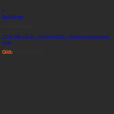
+
Quick View
Chất sát khuẩn
TCCA viên sủi 2g – Chlorine 50% – Trichloroisocyanuric
Acid
1.800.000
VNĐ
Giá: