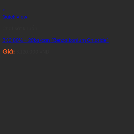
+
Quick View
Chất sát khuẩn
BKC 80% – 20kg/can (Benzalkonium Chloride)
3.120.000
VNĐ
Giá: