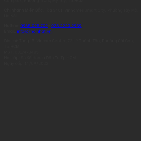
Chi nhánh Miền Bắc:
Tòa S401, Vinhomes Smart City, Phường Tây Mỗ,
Hà Nội
Hotline:
0965.025.702
-
028.2220.2939
Email:
info@khainhat.vn
Địa chỉ: Tầng 15, Vincom Center, 72 Lê Thánh Tôn, Phường Sài Gòn,
Tp.HCM
MST: 0317473485
Nơi cấp: Sở Kế Hoạch Đầu Tư Tp.HCM
Ngày cấp: 14/09/2022