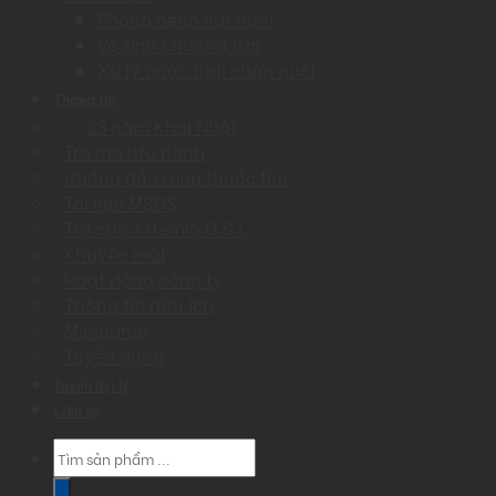
Phòng bệnh vật nuôi
Vệ sinh chuồng trại
Xử lý nước thải chăn nuôi
Thông tin
23 năm Khai Nhật
Tra mã lưu hành
Hướng dẫn mua thuốc tím
Tài liệu MSDS
Tra cứu Artemia O.S.I.
Khuyến mãi
Hoạt động công ty
Thông tin hữu ích
Minigame
Tuyển dụng
Tuyển đại lý
Liên hệ
Products
search