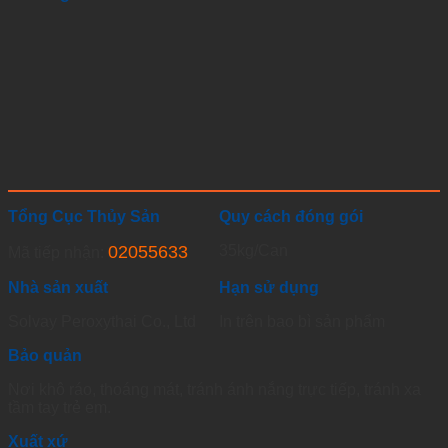
Tổng Cục Thủy Sản
Quy cách đóng gói
02055633
35kg/Can
Mã tiếp nhận:
Nhà sản xuất
Hạn sử dụng
Solvay Peroxythai Co., Ltd
In trên bao bì sản phẩm
Bảo quản
Nơi khô ráo, thoáng mát, tránh ánh nắng trực tiếp, tránh xa
tầm tay trẻ em.
Xuất xứ