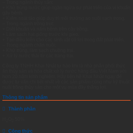
– Trong ngành thủy sản:
>
+ Khử trùng nước giúp ngăn ngừa sự phát triển của vi khuẩn
50%)
gây bệnh.
quantity
+ Kiểm soát tảo giúp duy trì môi trường ao nuôi sạch trong.
– Trong ngành trồng trọt:
+ Diệt khuẩn và nấm bệnh trên cây trồng.
+ Làm sạch hạt giống trước khi gieo.
+ Tạo điều kiện cho các sinh vật có lợi trong đất phát triển.
– Trong ngành chăn nuôi:
+ Khử trùng, làm sạch chuồng trại.
+ Xử lý nước thải từ các trang trại.
Công ty TNHH Khai Nhật tự hào khi là nhà phân phối thức
ăn thủy sản và hóa chất xử lý nước hàng đầu Việt Nam với
hơn 20 năm kinh nghiệm. Hãy liên hệ Khai Nhật ngay để
được tư vấn chi tiết nhất về các sản phẩm cũng như kỹ thuật
nuôi trồng thủy sản cho một vụ mùa đầy thắng lợi.
Thông tin sản phẩm
Thành phần
H
O
50%
2
2
Công thức