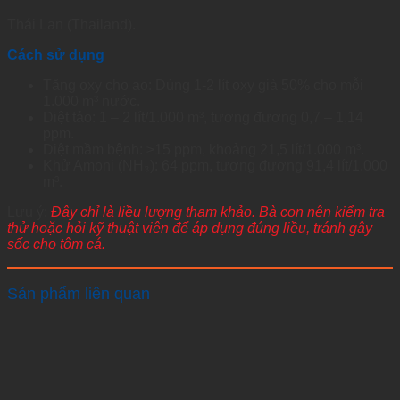
Thái Lan (Thailand).
Cách sử dụng
Tăng oxy cho ao: Dùng 1-2 lít oxy già 50% cho mỗi
1.000 m³ nước.
Diệt tảo: 1 – 2 lít/1.000 m³, tương đương 0,7 – 1,14
ppm.
Diệt mầm bệnh: ≥15 ppm, khoảng 21,5 lít/1.000 m³.
Khử Amoni (NH₃): 64 ppm, tương đương 91,4 lít/1.000
m³.
Lưu ý:
Đây chỉ là liều lượng tham khảo. Bà con nên kiểm tra
thử hoặc hỏi kỹ thuật viên để áp dụng đúng liều, tránh gây
sốc cho tôm cá.
Sản phẩm liên quan