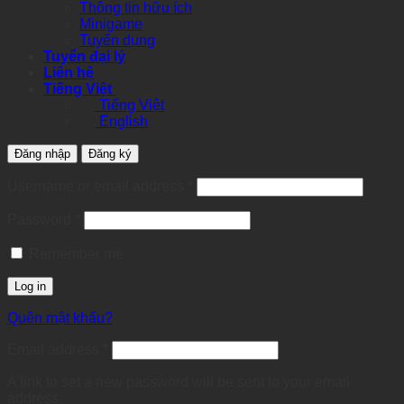
Thông tin hữu ích
Minigame
Tuyển dụng
Tuyển đại lý
Liên hệ
Tiếng Việt
Tiếng Việt
English
Đăng nhập
Đăng ký
Required
Username or email address
*
Required
Password
*
Remember me
Log in
Quên mật khẩu?
Required
Email address
*
A link to set a new password will be sent to your email
address.