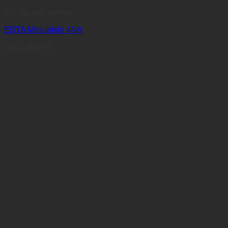
Cải tạo môi trường
EDTA Mitsubishi 4NA
Giá: LIÊN HỆ