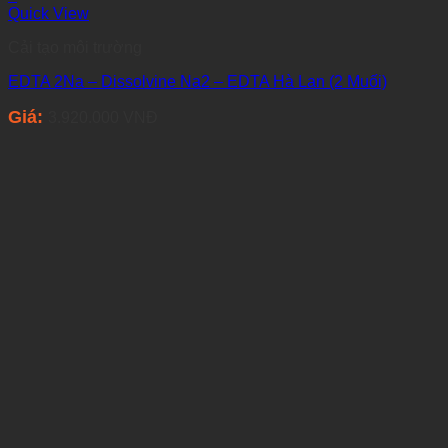
Quick View
Cải tạo môi trường
EDTA 2Na – Dissolvine Na2 – EDTA Hà Lan (2 Muối)
Giá:
3.920.000
VNĐ