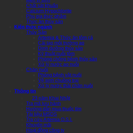
Men vi sinh
Chất sát khuẩn
Calcium Hypochlorite
Phụ gia thực phẩm
Thức ăn thủy sản
Kiến thức ngành
Thủy Sản
Artemia & Thức ăn tôm cá
Cải tạo môi trường ao
Dinh dưỡng thủy sản
Kỹ thuật nuôi tôm
Phòng chống bệnh thủy sản
Xử lý nước ao nuôi
Chăn nuôi
Phòng bệnh vật nuôi
Vệ sinh chuồng trại
Xử lý nước thải chăn nuôi
Thông tin
23 năm Khai Nhật
Tra mã lưu hành
Hướng dẫn mua thuốc tím
Tài liệu MSDS
Tra cứu Artemia O.S.I.
Khuyến mãi
Hoạt động công ty