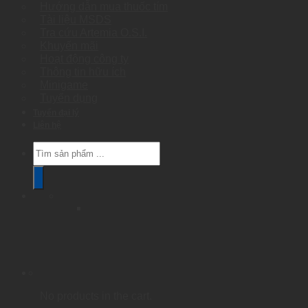
Hướng dẫn mua thuốc tím
Tài liệu MSDS
Tra cứu Artemia O.S.I.
Khuyến mãi
Hoạt động công ty
Thông tin hữu ích
Minigame
Tuyển dụng
Tuyển đại lý
Liên hệ
Products
search
No products in the cart.