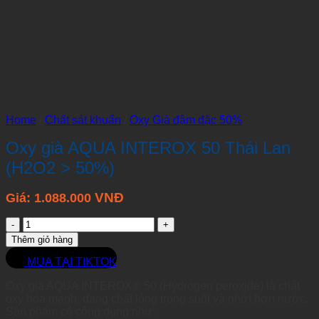
Home
/
Chất sát khuẩn
/
Oxy Già đậm đặc 50%
Oxy già AQUA INTEROX 50 Thái Lan
(H2O2 > 50%)
VNĐ
Giá:
1.088.000
Oxy
già
Thêm giỏ hàng
AQUA
INTEROX
MUA TẠI TIKTOK
50
Oxy già AQUA INTEROX® 50 (Hydrogen peroxide) là chất
Thái
oxy hóa mạnh, dạng chất lỏng trong suốt và nhớt hơn nước.
Lan
Sản phẩm có công dụng như:
(H2O2