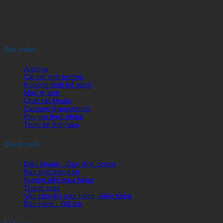
Sản phẩm
Artemia
Cải tạo môi trường
Khoáng chất bổ sung
Men vi sinh
Chất sát khuẩn
Calcium Hypochlorite
Phụ gia thực phẩm
Thức ăn thủy sản
Chính sách
Điều khoản - Quy định chung
Bảo mật thông tin
Hướng dẫn mua hàng
Thanh toán
Vận chuyển giao hàng, kiểm hàng
Bảo hành - Đổi trả