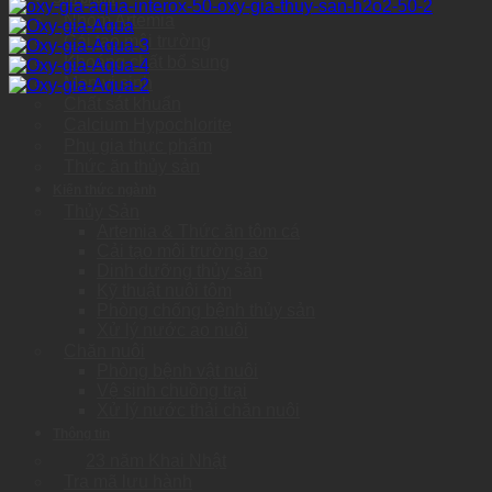
Nhóm Artemia
Cải tạo môi trường
Khoáng chất bổ sung
Men vi sinh
Chất sát khuẩn
Calcium Hypochlorite
Phụ gia thực phẩm
Thức ăn thủy sản
Kiến thức ngành
Thủy Sản
Artemia & Thức ăn tôm cá
Cải tạo môi trường ao
Dinh dưỡng thủy sản
Kỹ thuật nuôi tôm
Phòng chống bệnh thủy sản
Xử lý nước ao nuôi
Chăn nuôi
Phòng bệnh vật nuôi
Vệ sinh chuồng trại
Xử lý nước thải chăn nuôi
Thông tin
23 năm Khai Nhật
Tra mã lưu hành