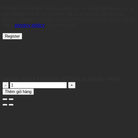
Thông tin cá nhân của bạn sẽ được sử dụng để tăng cường
trải nghiệm sử dụng website, để quản lý truy cập vào tài
khoản của bạn, và cho các mục đích cụ thể khác được mô tả
trong
privacy policy
của chúng tôi.
Register
Oxy già AQUA INTEROX 50 Thái Lan (H2O2 > 50%)
Oxy
già
Thêm giỏ hàng
AQUA
INTEROX
50
Thái
Lan
(H2O2
>
50%)