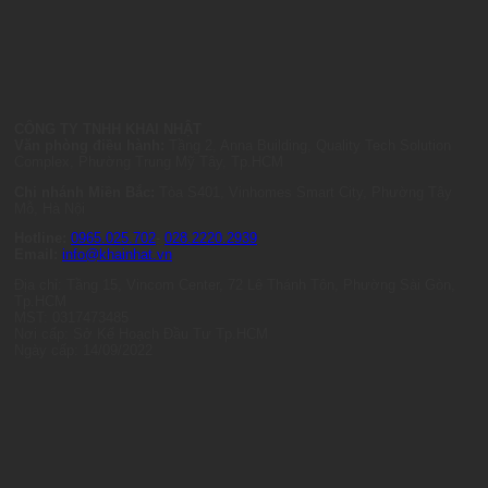
CÔNG TY TNHH KHAI NHẬT
Văn phòng điều hành:
Tầng 2, Anna Building, Quality Tech Solution
Complex, Phường Trung Mỹ Tây, Tp.HCM
Chi nhánh Miền Bắc:
Tòa S401, Vinhomes Smart City, Phường Tây
Mỗ, Hà Nội
Hotline:
0965.025.702
-
028.2220.2939
Email:
info@khainhat.vn
Địa chỉ: Tầng 15, Vincom Center, 72 Lê Thánh Tôn, Phường Sài Gòn,
Tp.HCM
MST: 0317473485
Nơi cấp: Sở Kế Hoạch Đầu Tư Tp.HCM
Ngày cấp: 14/09/2022