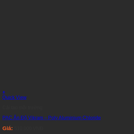
+
Quick View
Cải tạo môi trường
PAC Ấn Độ Vikram – Poly Aluminium Chloride
Giá:
510.000
VNĐ