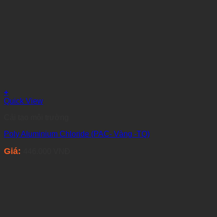
+
Quick View
Cải tạo môi trường
Poly Aluminium Chloride (PAC- Vàng -TQ)
Giá:
446.000
VNĐ