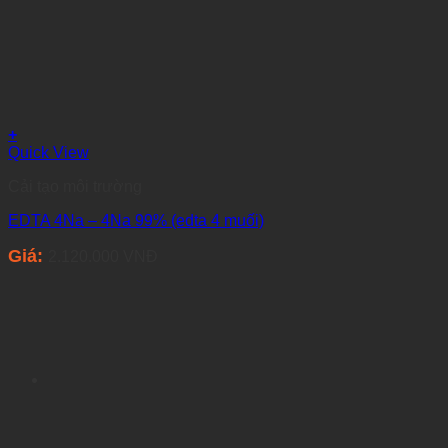
+
Quick View
Cải tạo môi trường
EDTA 4Na – 4Na 99% (edta 4 muối)
Giá:
2.120.000
VNĐ