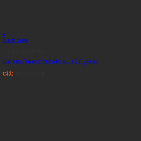
+
Quick View
Cải tạo môi trường
Calcium Chloride Anhydrous – CaCl
khan
2
Giá:
355.000
VNĐ