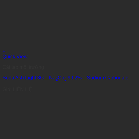
+
Quick View
Cải tạo môi trường
Soda Ash Light 3G – Na
Co
99,2% – Sodium Carbonate
2
3
Giá: LIÊN HỆ