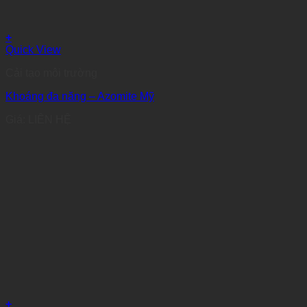
+
Quick View
Cải tạo môi trường
Khoáng đa năng – Azomite Mỹ
Giá: LIÊN HỆ
+