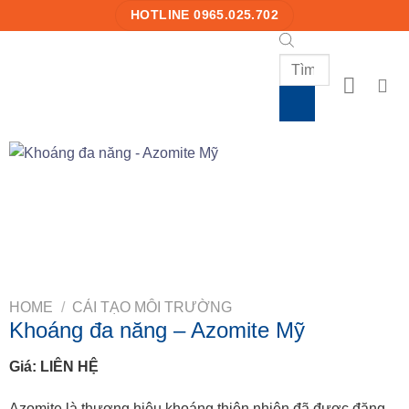
Skip
HOTLINE 0965.025.702
to
content
Products
search
HOME
/
CẢI TẠO MÔI TRƯỜNG
Khoáng đa năng – Azomite Mỹ
Giá: LIÊN HỆ
Azomite là thương hiệu khoáng thiên nhiên đã được đăng