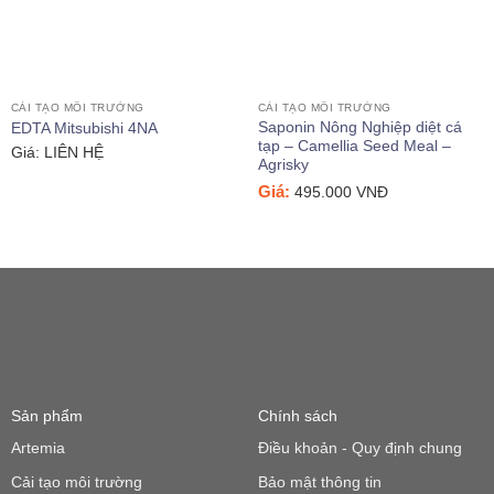
CẢI TẠO MÔI TRƯỜNG
CẢI TẠO MÔI TRƯỜNG
Saponin Nông Nghiệp diệt cá
EDTA Mitsubishi 4NA
tạp – Camellia Seed Meal –
Giá: LIÊN HỆ
Agrisky
Giá:
495.000
VNĐ
Sản phẩm
Chính sách
Artemia
Điều khoản - Quy định chung
Cải tạo môi trường
Bảo mật thông tin