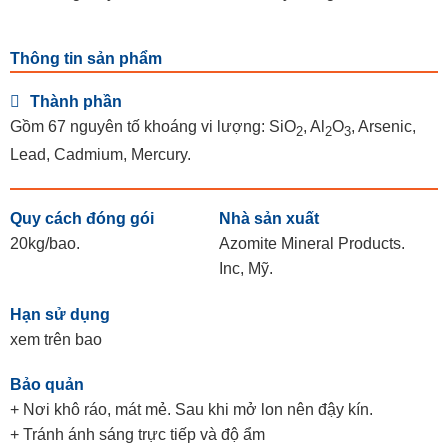
Thông tin sản phẩm
Thành phần
Gồm 67 nguyên tố khoáng vi lượng: SiO
, Al
O
, Arsenic,
2
2
3
Lead, Cadmium, Mercury.
Quy cách đóng gói
Nhà sản xuất
20kg/bao.
Azomite Mineral Products.
Inc, Mỹ.
Hạn sử dụng
xem trên bao
Bảo quản
+ Nơi khô ráo, mát mẻ. Sau khi mở lon nên đậy kín.
+ Tránh ánh sáng trực tiếp và độ ẩm