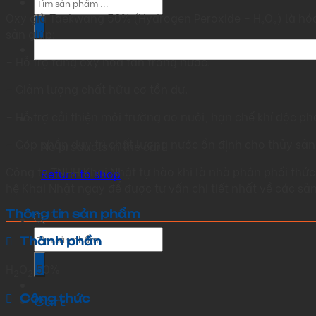
search
Oxy già Taekwang 50% (Hydrogen Peroxide – H₂O₂) là hóa
sản giúp:
– Hỗ trợ tăng oxy hòa tan trong nước.
– Giảm lượng chất hữu cơ tồn dư.
– Hỗ trợ cải thiện môi trường ao nuôi, hạn chế khí độc phá
– Góp phần duy trì chất lượng nước ổn định cho thủy sản
No products in the cart.
Công ty TNHH Khai Nhật tự hào khi là nhà phân phối thức
Return to shop
hệ Khai Nhật ngay để được tư vấn chi tiết nhất về các s
Thông tin sản phẩm
Products
Thành phần
search
H
O
50%
2
2
Công thức
Cart