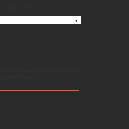
g xử lý nước và nuôi trồng thủy
i hơn 20 năm kinh nghiệm. Hãy liên
mùa đầy thắng lợi.