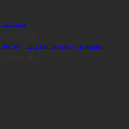
+
Quick View
Chất sát khuẩn
BKC 80% – 20kg/can (Benzalkonium Chloride)
3.120.000
VNĐ