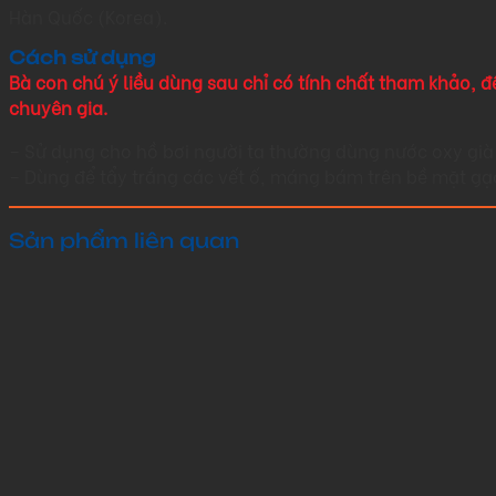
Hàn Quốc (Korea).
Cách sử dụng
Bà con chú ý liều dùng sau chỉ có tính chất tham khảo, đ
chuyên gia.
– Sử dụng cho hồ bơi người ta thường dùng nước oxy già
– Dùng để tẩy trắng các vết ố, máng bám trên bề mặt gạ
Sản phẩm liên quan