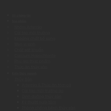
Về chúng tôi
Sản phẩm
Nhóm Artemia
Cải tạo môi trường
Khoáng chất bổ sung
Men vi sinh
Chất sát khuẩn
Calcium Hypochlorite
Phụ gia thực phẩm
Thức ăn thủy sản
Kiến thức ngành
Thủy Sản
Artemia & Thức ăn tôm cá
Cải tạo môi trường ao
Dinh dưỡng thủy sản
Kỹ thuật nuôi tôm
Phòng chống bệnh thủy sản