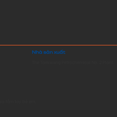
Nhà sản xuất
The Taekwang Petrochemical No. 2 Plant.
xa tầm tay trẻ em.