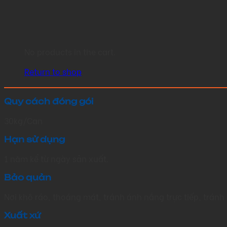
No products in the cart.
Return to shop
Quy cách đóng gói
30kg/Can
Hạn sử dụng
1 năm kể từ ngày sản xuất.
Bảo quản
Nơi khô ráo, thoáng mát, tránh ánh nắng trực tiếp, tránh 
Xuất xứ