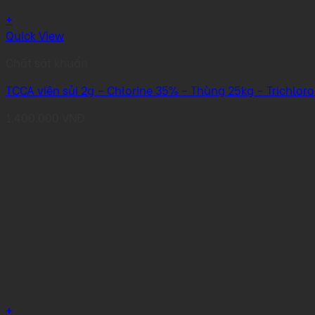
+
Quick View
Chất sát khuẩn
TCCA viên sủi 2g – Chlorine 35% – Thùng 25kg – Trichlor
1.400.000
VNĐ
+