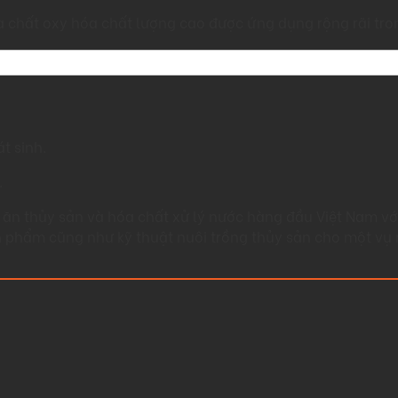
 chất oxy hóa chất lượng cao được ứng dụng rộng rãi tron
t sinh.
.
 ăn thủy sản và hóa chất xử lý nước hàng đầu Việt Nam vớ
ản phẩm cũng như kỹ thuật nuôi trồng thủy sản cho một vụ 