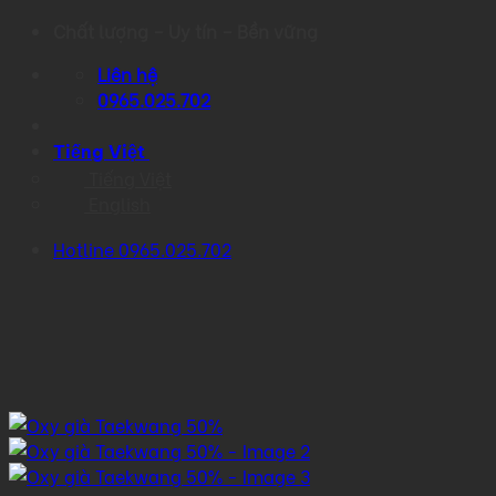
Skip
Chất lượng – Uy tín – Bền vững
to
Liên hệ
content
0965.025.702
Tiếng Việt
Tiếng Việt
English
Hotline 0965.025.702