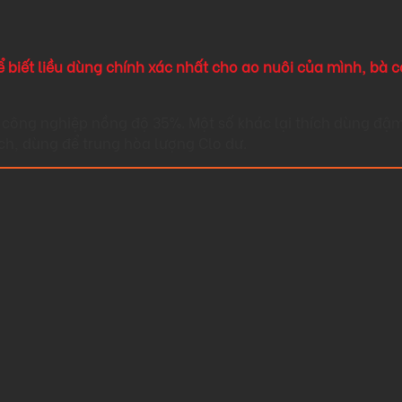
ể biết liều dùng chính xác nhất cho ao nuôi của mình, bà 
 công nghiệp nồng độ 35%. Một số khác lại thích dùng đậ
ch, dùng để trung hòa lượng Clo dư.