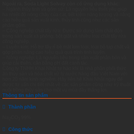
Ngoài ra, Soda Light Solvay còn có ứng dụng khác:
– Ngành thủy tinh và gốm sứ: Là nguyên liệu thiết yếu giúp
hạ nhiệt độ nóng chảy của cát, tiết kiệm năng lượng và nâng
cao hiệu quả sản xuất kính, thủy tinh cũng như các sản
phẩm gốm.
– Công nghiệp chất tẩy rửa: Được sử dụng làm chất độn
trong sản xuất xà phòng, bột giặt và nhiều loại chất tẩy rửa
công nghiệp.
– Luyện kim: Hỗ trợ tẩy rỉ bề mặt kim loại, loại bỏ tạp chất và
góp phần nâng cao hiệu quả quá trình tinh luyện.
– Nông nghiệp: Là nguyên liệu trong sản xuất phân bón và
giúp cải thiện, cân bằng pH đất canh tác.
Công ty TNHH Khai Nhật tự hào khi là nhà phân phối thức
ăn thủy sản và hóa chất xử lý nước hàng đầu Việt Nam với
hơn 20 năm kinh nghiệm. Hãy liên hệ Khai Nhật ngay để
được tư vấn chi tiết nhất về các sản phẩm cũng như kỹ thuật
nuôi trồng thủy sản cho một vụ mùa đầy thắng lợi.
Thông tin sản phẩm
Thành phần
Na
CO
99%
2
3
Công thức