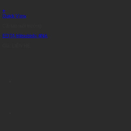
+
Quick View
Cải tạo môi trường
EDTA Mitsubishi 4NA
Giá: LIÊN HỆ