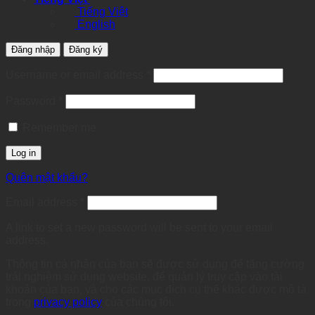
Tiếng Việt
English
Đăng nhập
Đăng ký
Required
Username or email address
*
Required
Password
*
Remember me
Log in
Quên mật khẩu?
Required
Email address
*
A link to set a new password will be sent to your email
address.
Thông tin cá nhân của bạn sẽ được sử dụng để tăng cường
trải nghiệm sử dụng website, để quản lý truy cập vào tài
khoản của bạn, và cho các mục đích cụ thể khác được mô tả
trong
privacy policy
của chúng tôi.