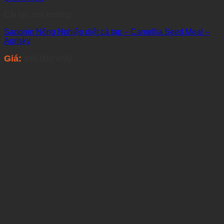
Cải tạo môi trường
Saponin Nông Nghiệp diệt cá tạp – Camellia Seed Meal –
Agrisky
Giá:
495.000
VNĐ