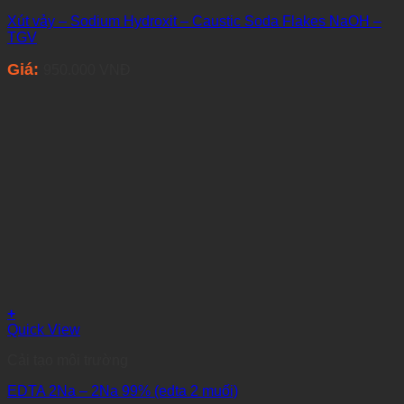
Xút vảy – Sodium Hydroxit – Caustic Soda Flakes NaOH –
TGV
Giá:
950.000
VNĐ
+
Quick View
Cải tạo môi trường
EDTA 2Na – 2Na 99% (edta 2 muối)