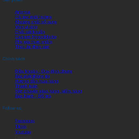
Artemia
Cải tạo môi trường
Khoáng chất bổ sung
Men vi sinh
Chất sát khuẩn
Calcium Hypochlorite
Phụ gia thực phẩm
Thức ăn thủy sản
Chính sách
Điều khoản - Quy định chung
Bảo mật thông tin
Hướng dẫn mua hàng
Thanh toán
Vận chuyển giao hàng, kiểm hàng
Bảo hành - Đổi trả
Follow us
Facebook
Tiktok
Youtube
Linkedin