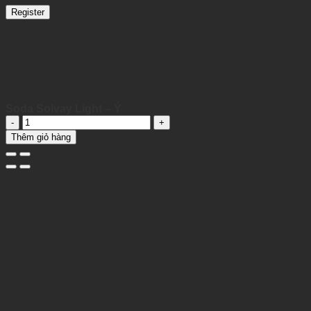
Register
Soda Solvay Light – Ý
Soda
Solvay
Thêm giỏ hàng
Light
-
Ý
quantity