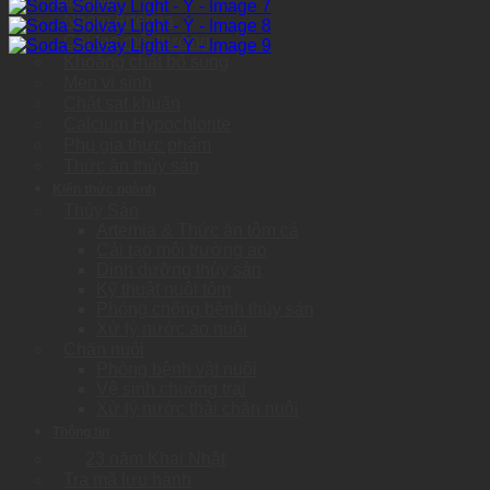
Nhóm Artemia
Cải tạo môi trường
Khoáng chất bổ sung
Men vi sinh
Chất sát khuẩn
Calcium Hypochlorite
Phụ gia thực phẩm
Thức ăn thủy sản
Kiến thức ngành
Thủy Sản
Artemia & Thức ăn tôm cá
Cải tạo môi trường ao
Dinh dưỡng thủy sản
Kỹ thuật nuôi tôm
Phòng chống bệnh thủy sản
Xử lý nước ao nuôi
Chăn nuôi
Phòng bệnh vật nuôi
Vệ sinh chuồng trại
Xử lý nước thải chăn nuôi
Thông tin
23 năm Khai Nhật
Tra mã lưu hành