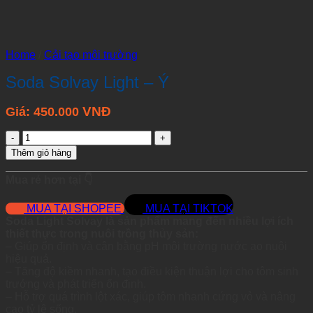
Home
/
Cải tạo môi trường
Soda Solvay Light – Ý
VNĐ
Giá:
450.000
Soda
Solvay
Thêm giỏ hàng
Light
-
Mua rẻ hơn tại 👇
Ý
quantity
MUA TẠI SHOPEE
MUA TẠI TIKTOK
Soda Light Solvay là sản phẩm mang đến nhiều lợi ích
thiết thực trong nuôi trồng thủy sản:
– Giúp ổn định và cân bằng pH môi trường nước ao nuôi
hiệu quả.
– Tăng độ kiềm nhanh, tạo điều kiện thuận lợi cho tôm sinh
trưởng và phát triển ổn định.
– Hỗ trợ quá trình lột xác, giúp tôm nhanh cứng vỏ và nâng
cao tỷ lệ sống.