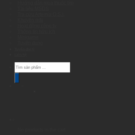
Hướng dẫn mua thuốc tím
Tài liệu MSDS
Tra cứu Artemia O.S.I.
Khuyến mãi
Hoạt động công ty
Thông tin hữu ích
Minigame
Tuyển dụng
Tuyển đại lý
Liên hệ
Products
search
No products in the cart.