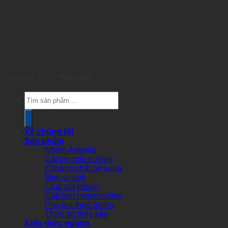
Copyright 2026 ©
Khai Nhat
Products
search
Về chúng tôi
Sản phẩm
Nhóm Artemia
Cải tạo môi trường
Khoáng chất bổ sung
Men vi sinh
Chất sát khuẩn
Calcium Hypochlorite
Phụ gia thực phẩm
Thức ăn thủy sản
Kiến thức ngành