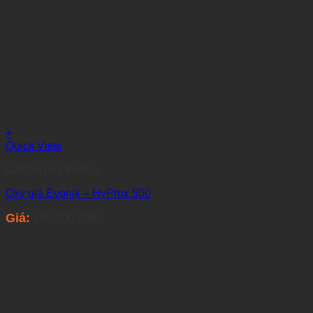
+
Quick View
Cải tạo môi trường
Oxy già Evonik – HyProx 500
Giá:
845.000
VNĐ