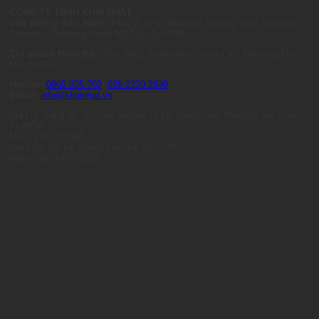
CÔNG TY TNHH KHAI NHẬT
Văn phòng điều hành:
Tầng 2, Anna Building, Quality Tech Solution
Complex, Phường Trung Mỹ Tây, Tp.HCM
Chi nhánh Miền Bắc:
Tòa S401, Vinhomes Smart City, Phường Tây
Mỗ, Hà Nội
Hotline:
0965.025.702
-
028.2220.2939
Email:
info@khainhat.vn
Địa chỉ: Tầng 15, Vincom Center, 72 Lê Thánh Tôn, Phường Sài Gòn,
Tp.HCM
MST: 0317473485
Nơi cấp: Sở Kế Hoạch Đầu Tư Tp.HCM
Ngày cấp: 14/09/2022