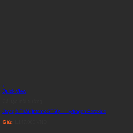
+
Quick View
Cải tạo môi trường
Oxy già Thái (Interox ST50) – Hydrogen Peroxide
Giá:
1.147.000
VNĐ