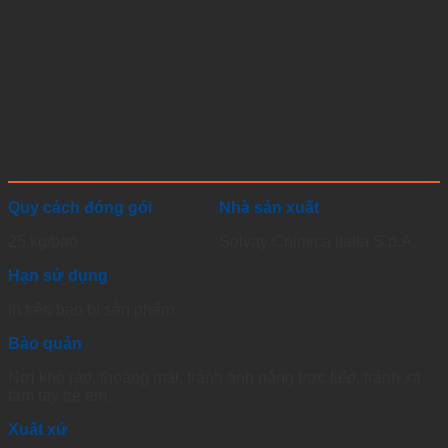
Quy cách đóng gói
Nhà sản xuất
25 kg/bao
Solvay Chimica Italia S.p.A.
Hạn sử dụng
In trên bao bì sản phẩm.
Bảo quản
Nơi khô ráo, thoáng mát, tránh ánh nắng trực tiếp, tránh xa
tầm tay trẻ em.
Xuất xứ