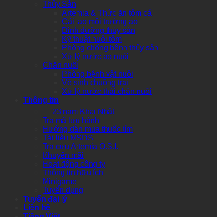
Thủy Sản
Artemia & Thức ăn tôm cá
Cải tạo môi trường ao
Dinh dưỡng thủy sản
Kỹ thuật nuôi tôm
Phòng chống bệnh thủy sản
Xử lý nước ao nuôi
Chăn nuôi
Phòng bệnh vật nuôi
Vệ sinh chuồng trại
Xử lý nước thải chăn nuôi
Thông tin
23 năm Khai Nhật
Tra mã lưu hành
Hướng dẫn mua thuốc tím
Tài liệu MSDS
Tra cứu Artemia O.S.I.
Khuyến mãi
Hoạt động công ty
Thông tin hữu ích
Minigame
Tuyển dụng
Tuyển đại lý
Liên hệ
Tiếng Việt