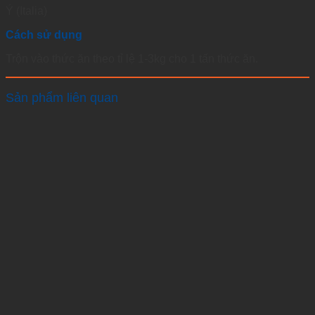
Ý (Italia)
Cách sử dụng
Trộn vào thức ăn theo tỉ lệ 1-3kg cho 1 tấn thức ăn.
Sản phẩm liên quan