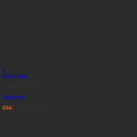
+
Quick View
Cải tạo môi trường
Aqualisan
Giá:
2.380.000
VNĐ