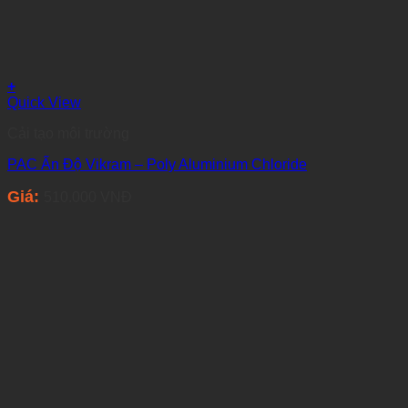
+
Quick View
Cải tạo môi trường
PAC Ấn Độ Vikram – Poly Aluminium Chloride
Giá:
510.000
VNĐ