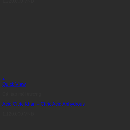
1.220.000
VNĐ
+
Quick View
Cải tạo môi trường
Acid Citric Khan – Citric Acid Anhydrous
1.120.000
VNĐ