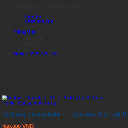
Skip
Chất lượng – Uy tín – Bền vững
to
Liên hệ
content
0965.025.702
Tiếng Việt
Tiếng Việt
English
Hotline 0965.025.702
Home
/
Cải tạo môi trường
Sodium Thiosulfate – Thio siêu lớn, hạt
VNĐ
460.000