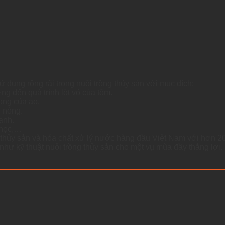
ử dụng rộng rãi trong nuôi trồng thủy sản với mục đích:
ng đến quá trình lột vỏ của tôm.
rong của ao.
g nóng.
ạnh.
 học,…
 thủy sản và hóa chất xử lý nước hàng đầu Việt Nam với hơn 2
như kỹ thuật nuôi trồng thủy sản cho một vụ mùa đầy thắng lợi.