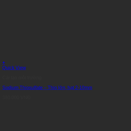
+
Quick View
Cải tạo môi trường
Sodium Thiosulfate – Thio lớn, hạt 2-10mm
380.000
VNĐ