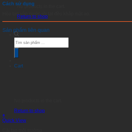
Cách sử dụng
No products in the cart.
Hòa tan vào nước rồi tạt đều khắp mặt ao.
Return to shop
Sản phẩm liên quan
Products
search
Cart
No products in the cart.
Return to shop
+
Quick View
Cải tạo môi trường