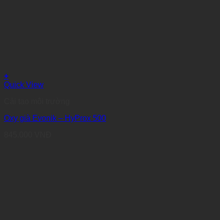
+
Quick View
Cải tạo môi trường
Oxy già Evonik – HyProx 500
845.000
VNĐ