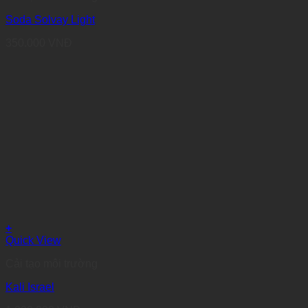
Soda Solvay Light
350.000
VNĐ
+
Quick View
Cải tạo môi trường
Kali Israel