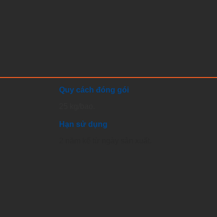
Quy cách đóng gói
25 kg/bao.
Hạn sử dụng
2 năm kể từ ngày sản xuất.