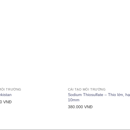
+
 MÔI TRƯỜNG
CẢI TẠO MÔI TRƯỜNG
Sodium Thiosulfate – Thio lớn, hạ
ekistan
10mm
00
VNĐ
380.000
VNĐ