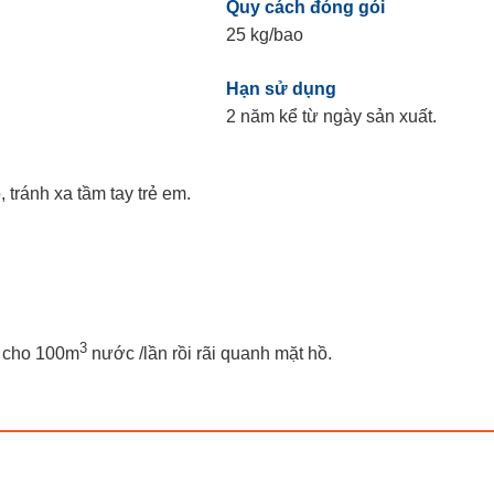
Quy cách đóng gói
25 kg/bao
Hạn sử dụng
2 năm kể từ ngày sản xuất.
 tránh xa tầm tay trẻ em.
3
g cho 100m
nước /lần rồi rãi quanh mặt hồ.