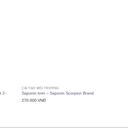
+
+
CẢI TẠO MÔI TRƯỜNG
CẢI TẠO MÔI
t 2-
Saponin trơn – Saponin Scorpion Brand
EDTA Mitsub
270.000
VNĐ
Giá: LIÊN H