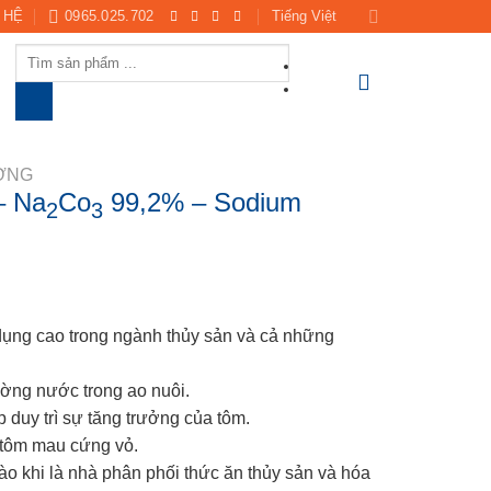
 HỆ
0965.025.702
Tiếng Việt
Products
search
ƯỜNG
– Na
Co
99,2% – Sodium
2
3
dụng cao trong ngành thủy sản và cả những
ờng nước trong ao nuôi.
duy trì sự tăng trưởng của tôm.
p tôm mau cứng vỏ.
o khi là nhà phân phối thức ăn thủy sản và hóa