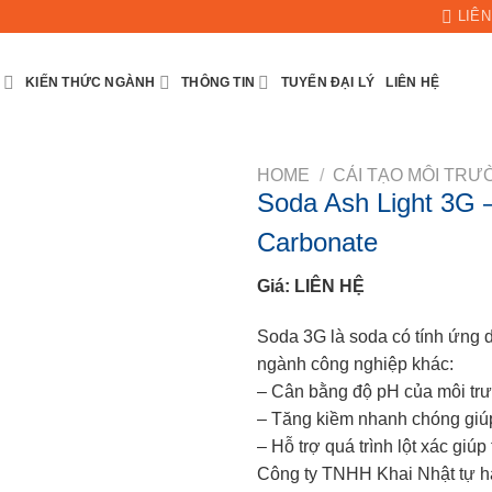
LIÊN
KIẾN THỨC NGÀNH
THÔNG TIN
TUYỂN ĐẠI LÝ
LIÊN HỆ
HOME
/
CẢI TẠO MÔI TR
Soda Ash Light 3G 
Carbonate
Giá: LIÊN HỆ
Soda 3G là soda có tính ứng 
ngành công nghiệp khác:
– Cân bằng độ pH của môi trư
– Tăng kiềm nhanh chóng giúp 
– Hỗ trợ quá trình lột xác giú
Công ty TNHH Khai Nhật tự hà