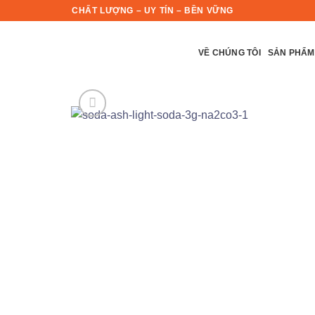
Skip
CHẤT LƯỢNG – UY TÍN – BỀN VỮNG
to
content
VỀ CHÚNG TÔI
SẢN PHẨM