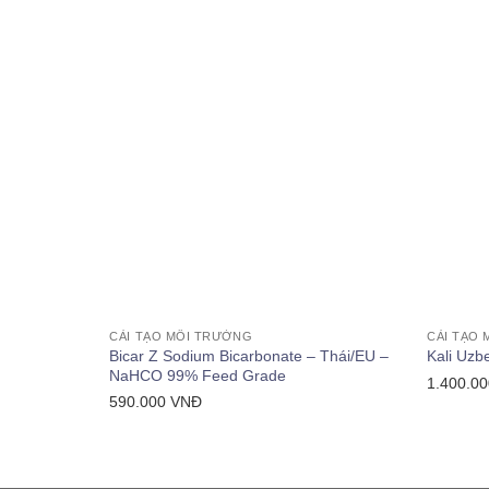
+
+
CẢI TẠO MÔI TRƯỜNG
CẢI TẠO
Bicar Z Sodium Bicarbonate – Thái/EU –
Kali Uzb
NaHCO 99% Feed Grade
1.400.0
590.000
VNĐ