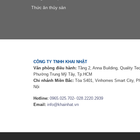
Thức ăn thủy sản
CÔNG TY TNHH KHAI NHẬT
Văn phòng điều hành:
Tầng 2, Anna Building, Quality Te
Phường Trung Mỹ Tây, Tp.HCM
Chi nhánh Miền Bắc:
Tòa S401, Vinhomes Smart City, 
Nội
Hotline:
0965.025.702
-
028.2220.2939
Email:
info@khainhat.vn