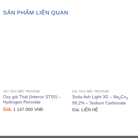
SẢN PHẨM LIÊN QUAN
CẢI TẠO MÔI TRƯỜNG
CẢI TẠO MÔI TRƯỜNG
Oxy già Thái (Interox ST50) –
Soda Ash Light 3G – Na
Co
2
3
Hydrogen Peroxide
99,2% – Sodium Carbonate
Giá:
1.147.000
VNĐ
Giá: LIÊN HỆ