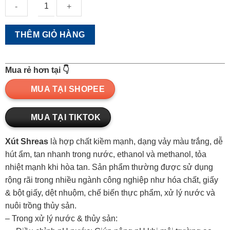
Xút
THÊM GIỎ HÀNG
Shreas
-
Cải
Mua rẻ hơn tại 👇
tạo
môi
MUA TẠI SHOPEE
trường
nước
MUA TẠI TIKTOK
quantity
Xút Shreas
là hợp chất kiềm mạnh, dạng vảy màu trắng, dễ
hút ẩm, tan nhanh trong nước, ethanol và methanol, tỏa
nhiệt mạnh khi hòa tan. Sản phẩm thường được sử dụng
rộng rãi trong nhiều ngành công nghiệp như hóa chất, giấy
& bột giấy, dệt nhuộm, chế biến thực phẩm, xử lý nước và
nuôi trồng thủy sản.
– Trong xử lý nước & thủy sản: