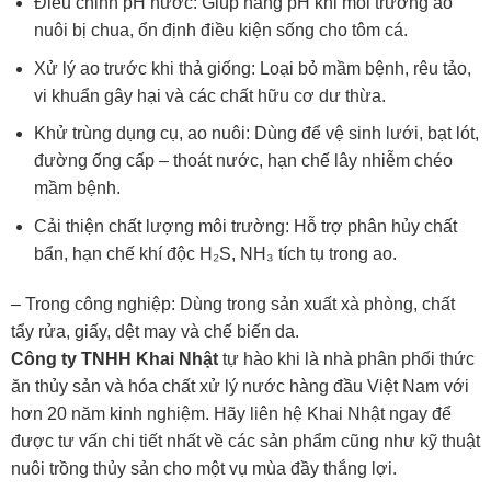
Điều chỉnh pH nước: Giúp nâng pH khi môi trường ao
nuôi bị chua, ổn định điều kiện sống cho tôm cá.
Xử lý ao trước khi thả giống: Loại bỏ mầm bệnh, rêu tảo,
vi khuẩn gây hại và các chất hữu cơ dư thừa.
Khử trùng dụng cụ, ao nuôi: Dùng để vệ sinh lưới, bạt lót,
đường ống cấp – thoát nước, hạn chế lây nhiễm chéo
mầm bệnh.
Cải thiện chất lượng môi trường: Hỗ trợ phân hủy chất
bẩn, hạn chế khí độc H₂S, NH₃ tích tụ trong ao.
– Trong công nghiệp: Dùng trong sản xuất xà phòng, chất
tẩy rửa, giấy, dệt may và chế biến da.
Công ty TNHH Khai Nhật
tự hào khi là nhà phân phối thức
ăn thủy sản và hóa chất xử lý nước hàng đầu Việt Nam với
hơn 20 năm kinh nghiệm. Hãy liên hệ Khai Nhật ngay để
được tư vấn chi tiết nhất về các sản phẩm cũng như kỹ thuật
nuôi trồng thủy sản cho một vụ mùa đầy thắng lợi.