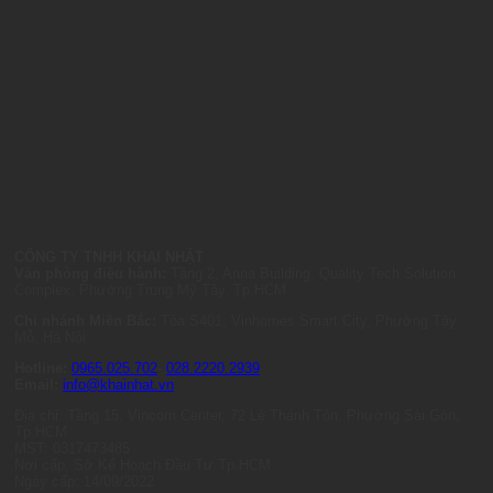
CÔNG TY TNHH KHAI NHẬT
Văn phòng điều hành:
Tầng 2, Anna Building, Quality Tech Solution
Complex, Phường Trung Mỹ Tây, Tp.HCM
Chi nhánh Miền Bắc:
Tòa S401, Vinhomes Smart City, Phường Tây
Mỗ, Hà Nội
Hotline:
0965.025.702
-
028.2220.2939
Email:
info@khainhat.vn
Địa chỉ: Tầng 15, Vincom Center, 72 Lê Thánh Tôn, Phường Sài Gòn,
Tp.HCM
MST: 0317473485
Nơi cấp: Sở Kế Hoạch Đầu Tư Tp.HCM
Ngày cấp: 14/09/2022