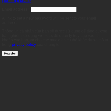
Quên mật khẩu?
Required
Email address
*
A link to set a new password will be sent to your email
address.
Thông tin cá nhân của bạn sẽ được sử dụng để tăng cường
trải nghiệm sử dụng website, để quản lý truy cập vào tài
khoản của bạn, và cho các mục đích cụ thể khác được mô tả
trong
privacy policy
của chúng tôi.
Register