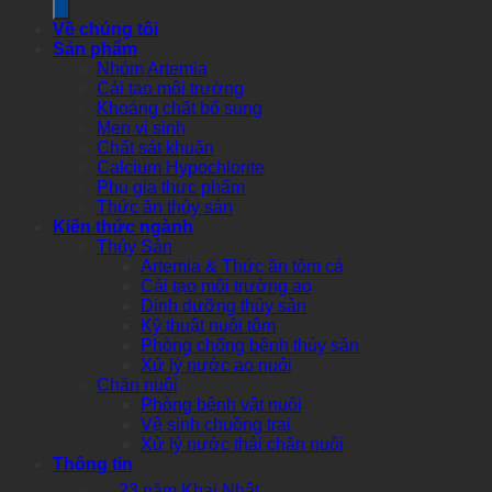
Về chúng tôi
Sản phẩm
Nhóm Artemia
Cải tạo môi trường
Khoáng chất bổ sung
Men vi sinh
Chất sát khuẩn
Calcium Hypochlorite
Phụ gia thực phẩm
Thức ăn thủy sản
Kiến thức ngành
Thủy Sản
Artemia & Thức ăn tôm cá
Cải tạo môi trường ao
Dinh dưỡng thủy sản
Kỹ thuật nuôi tôm
Phòng chống bệnh thủy sản
Xử lý nước ao nuôi
Chăn nuôi
Phòng bệnh vật nuôi
Vệ sinh chuồng trại
Xử lý nước thải chăn nuôi
Thông tin
23 năm Khai Nhật