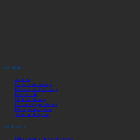
Sản phẩm
Artemia
Cải tạo môi trường
Khoáng chất bổ sung
Men vi sinh
Chất sát khuẩn
Calcium Hypochlorite
Phụ gia thực phẩm
Thức ăn thủy sản
Chính sách
Điều khoản - Quy định chung