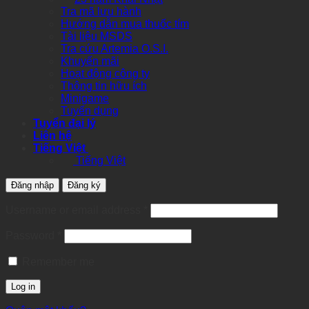
Tra mã lưu hành
Hướng dẫn mua thuốc tím
Tài liệu MSDS
Tra cứu Artemia O.S.I.
Khuyến mãi
Hoạt động công ty
Thông tin hữu ích
Minigame
Tuyển dụng
Tuyển đại lý
Liên hệ
Tiếng Việt
Tiếng Việt
Đăng nhập
Đăng ký
Required
Username or email address
*
Required
Password
*
Remember me
Log in