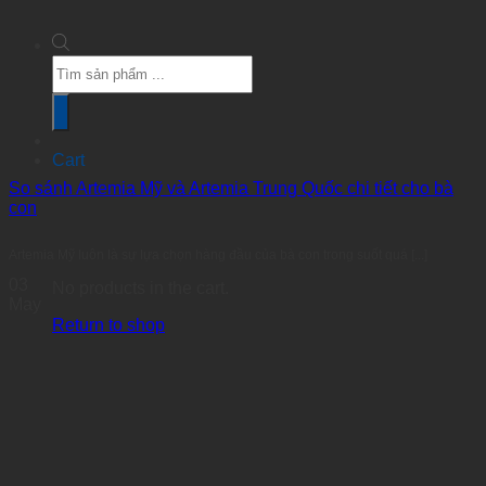
Products
search
Cart
So sánh Artemia Mỹ và Artemia Trung Quốc chi tiết cho bà
con
Artemia Mỹ luôn là sự lựa chọn hàng đầu của bà con trong suốt quá [...]
03
No products in the cart.
May
Return to shop