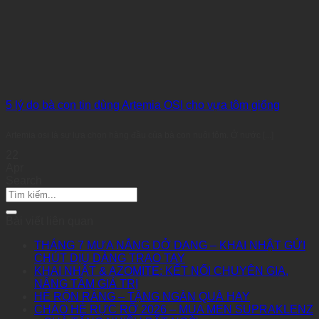
5 lý do bà con tin dùng Artemia OSI cho vựa tôm giống
Artemia osi là sự lựa chọn hàng đầu của bà con nuôi tôm. Ở nước [...]
22
Apr
Search
Bài viết liên quan
THÁNG 7 MƯA NẮNG DỞ DANG – KHAI NHẬT GỬI
CHÚT DỊU DÀNG TRAO TAY
KHAI NHẬT & AZOMITE: KẾT NỐI CHUYÊN GIA,
NÂNG TẦM GIÁ TRỊ
HÈ RỘN RÀNG – TẶNG NGÀN QUÀ HAY
CHÀO HÈ RỰC RỠ 2026 – MUA MEN SUPRAKLENZ