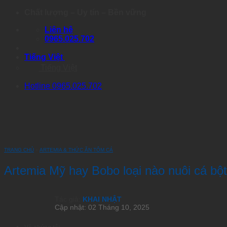
Skip
Chất lượng – Uy tín – Bền vững
to
Liên hệ
content
0965.025.702
Tiếng Việt
Tiếng Việt
Hotline 0965.025.702
TRANG CHỦ
›
ARTEMIA & THỨC ĂN TÔM CÁ
Artemia Mỹ hay Bobo loại nào nuôi cá bột
Tác giả:
KHAI NHẬT
Cập nhật: 02 Tháng 10, 2025