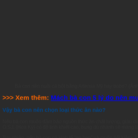
Bà con nên nuôi cá bột bằng Artemia Mỹ hay bobo? (Ản
>>> Xem thêm:
Mách bà con 5 lý do nên mu
Vậy bà con nên chọn loại thức ăn nào?
Nếu bà con muốn đảm bảo nguồn thức ăn chất lượng, giàu dinh
O.S.I. (Hoa Kỳ) có độ tinh khiết cao, bung dù nhanh sẽ mang lạ
Tuy nhiên, nếu bà con có kinh tế “eo hẹp” và muốn tiết kiệm. 