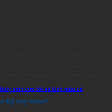
m)
, hồ, vũng nước, dòng chảy chậm và đầm lầy giàu chất hữu cơ.
thể sống ở khu vực có nồng độ oxy hòa tan từ 0 đến bão hòa.
 đổi nhiệt độ trong ngày từ 5°C – 31°C, nhiệt độ lý tưởng từ 2
 từ 3 – 3.5 mg/l.
thủy sinh cực tốt và kích màu cá
ia Mỹ hay bobo?