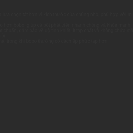
à lựa chọn tốt hơn vì kích thước của chúng nhỏ, phù hợp với m
ao hơn bobo, giúp cá bột phát triển nhanh chóng và khỏe mạnh.
t chuẩn, đảm bảo về độ tinh khiết, ít tạp chất và không chứa m
hải.
hà, trong khi bobo thường có cách ấp phức tạp hơn.