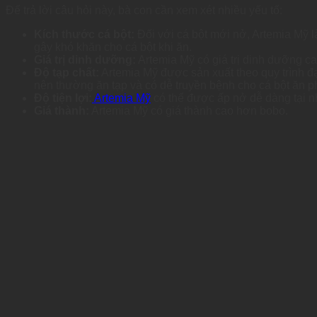
Để trả lời câu hỏi này, bà con cần xem xét nhiều yếu tố:
Kích thước cá bột:
Đối với cá bột mới nở, Artemia Mỹ l
gây khó khăn cho cá bột khi ăn.
Giá trị dinh dưỡng:
Artemia Mỹ có giá trị dinh dưỡng c
Độ tạp chất:
Artemia Mỹ được sản xuất theo quy trình đạ
nên thường ăn tạp và có dễ truyền bệnh cho cá bột ăn p
Độ tiện lợi:
Artemia Mỹ
có thể được ấp nở dễ dàng tại n
Giá thành:
Artemia Mỹ có giá thành cao hơn bobo.