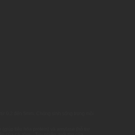
hỉ từ 0.2 đến 5mm. Chúng sinh sống trong môi
giúp tiêu hóa protein) và amylase (hỗ trợ
riển của cá, tôm…Tuy nhiên, tuổi thọ của