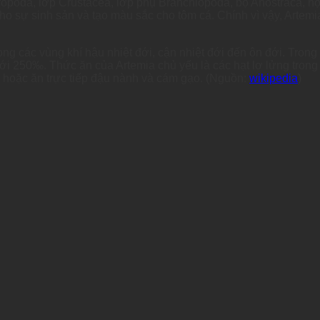
hropoda, lớp Crustacea, lớp phụ Branchiopoda, bộ Anostraca, h
ết cho sự sinh sản và tạo màu sắc cho tôm cá. Chính vì vậy, Art
ong các vùng khí hậu nhiệt đới, cận nhiệt đới đến ôn đới. Trong
i 250‰. Thức ăn của Artemia chủ yếu là các hạt lơ lửng trong 
n hoặc ăn trực tiếp đậu nành và cám gạo.
(Nguồn:
wikipedia
)