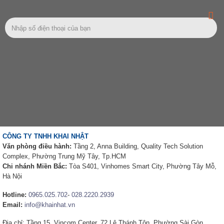
CÔNG TY TNHH KHAI NHẬT
Văn phòng điều hành:
Tầng 2, Anna Building, Quality Tech Solution
Complex, Phường Trung Mỹ Tây, Tp.HCM
Chi nhánh Miền Bắc:
Tòa S401, Vinhomes Smart City, Phường Tây Mỗ,
Hà Nội
Hotline:
0965.025.702
-
028.2220.2939
Email:
info@khainhat.vn
Địa chỉ: Tầng 15, Vincom Center, 72 Lê Thánh Tôn, Phường Sài Gòn,