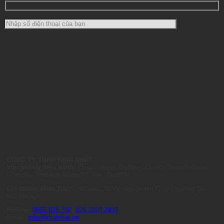
CÔNG TY TNHH KHAI NHẬT
Văn phòng điều hành:
Tầng 2, Anna Building, Quality Tech Solution
Complex, Phường Trung Mỹ Tây, Tp.HCM
Chi nhánh Miền Bắc:
Tòa S401, Vinhomes Smart City, Phường Tây
Mỗ, Hà Nội
Hotline:
0965.025.702
-
028.2220.2939
Email:
info@khainhat.vn