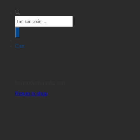
Products
search
Cart
No products in the cart.
Return to shop