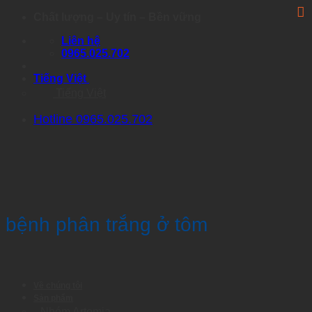
Skip
Chất lượng – Uy tín – Bền vững
to
Liên hệ
content
0965.025.702
Tiếng Việt
Tiếng Việt
Hotline 0965.025.702
bệnh phân trắng ở tôm
Về chúng tôi
Sản phẩm
Nhóm Artemia