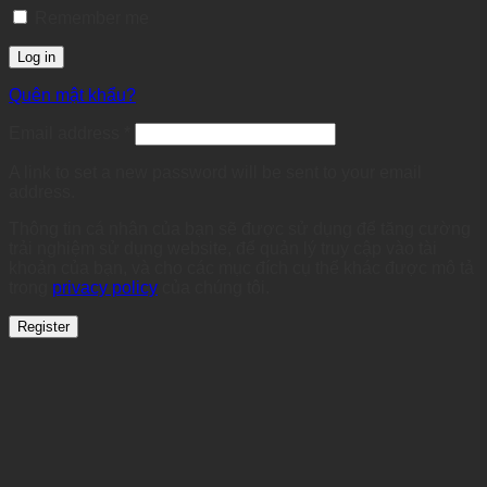
Remember me
Log in
Quên mật khẩu?
Required
Email address
*
A link to set a new password will be sent to your email
address.
Thông tin cá nhân của bạn sẽ được sử dụng để tăng cường
trải nghiệm sử dụng website, để quản lý truy cập vào tài
khoản của bạn, và cho các mục đích cụ thể khác được mô tả
trong
privacy policy
của chúng tôi.
Register