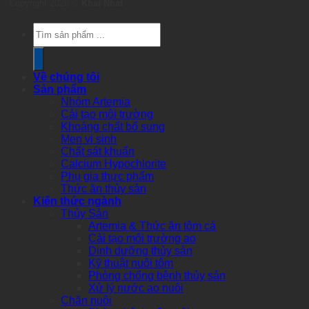
Copyright 2026 ©
Khai Nhat
Products
search
Về chúng tôi
Sản phẩm
Nhóm Artemia
Cải tạo môi trường
Khoáng chất bổ sung
Men vi sinh
Chất sát khuẩn
Calcium Hypochlorite
Phụ gia thực phẩm
Thức ăn thủy sản
Kiến thức ngành
Thủy Sản
Artemia & Thức ăn tôm cá
Cải tạo môi trường ao
Dinh dưỡng thủy sản
Kỹ thuật nuôi tôm
Phòng chống bệnh thủy sản
Xử lý nước ao nuôi
Chăn nuôi