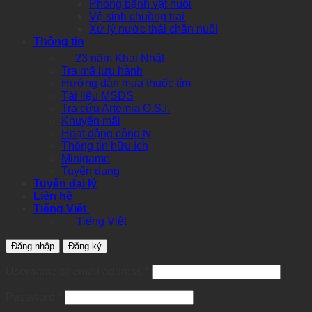
Phòng bệnh vật nuôi
Vệ sinh chuồng trại
Xử lý nước thải chăn nuôi
Thông tin
23 năm Khai Nhật
Tra mã lưu hành
Hướng dẫn mua thuốc tím
Tài liệu MSDS
Tra cứu Artemia O.S.I.
Khuyến mãi
Hoạt động công ty
Thông tin hữu ích
Minigame
Tuyển dụng
Tuyển đại lý
Liên hệ
Tiếng Việt
Tiếng Việt
Đăng nhập
Đăng ký
Required
Username or email address
*
Required
Password
*