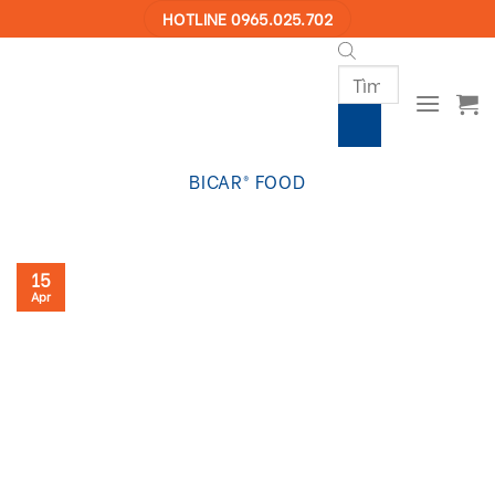
Skip
HOTLINE 0965.025.702
to
content
Products
search
BICAR® FOOD
15
Apr