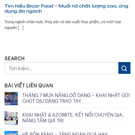
Tìm hiểu Bicar Food – Muối nở chất lượng cao, ứng
dụng đa ngành
Trong ngành chăn nuôi, thủy sản và sản xuất thực phẩm, có một loại
nguyên [...]
SEARCH
BÀI VIẾT LIÊN QUAN
THÁNG 7 MƯA NẮNG DỞ DANG – KHAI NHẬT GỬI
CHÚT DỊU DÀNG TRAO TAY
KHAI NHẬT & AZOMITE: KẾT NỐI CHUYÊN GIA,
NÂNG TẦM GIÁ TRỊ
HÈ RỘN RÀNG – TẶNG NGÀN QUÀ HAY