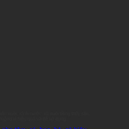
n nuôi, xử lý nước, và nuôi trồng thủy sản.
huộng vì hiệu quả và dễ sử dụng.