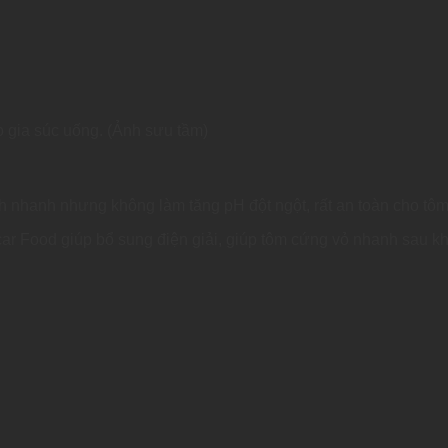
o gia súc uống. (Ảnh sưu tầm)
h nhanh nhưng không làm tăng pH đột ngột, rất an toàn cho tôm
ar Food giúp bổ sung điện giải, giúp tôm cứng vỏ nhanh sau khi l