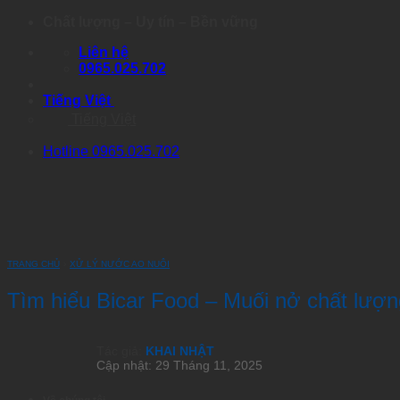
Skip
Chất lượng – Uy tín – Bền vững
to
Liên hệ
content
0965.025.702
Tiếng Việt
Tiếng Việt
Hotline 0965.025.702
TRANG CHỦ
›
XỬ LÝ NƯỚC AO NUÔI
Tìm hiểu Bicar Food – Muối nở chất lượ
Tác giả:
KHAI NHẬT
Cập nhật: 29 Tháng 11, 2025