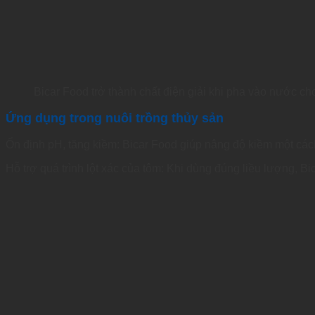
Bicar Food trở thành chất điện giải khi pha vào nước ch
Ứng dụng trong nuôi trồng thủy sản
Ổn định pH, tăng kiềm: Bicar Food giúp nâng độ kiềm một các
Hỗ trợ quá trình lột xác của tôm: Khi dùng đúng liều lượng, Bic