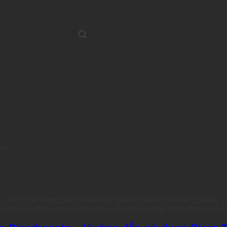
at)
àn, được sử dụng phổ biến trong nhiều ngành như thực phẩm, chă
i cho sức khỏe người hay vật nuôi, Bicar ngày càng được ưa c