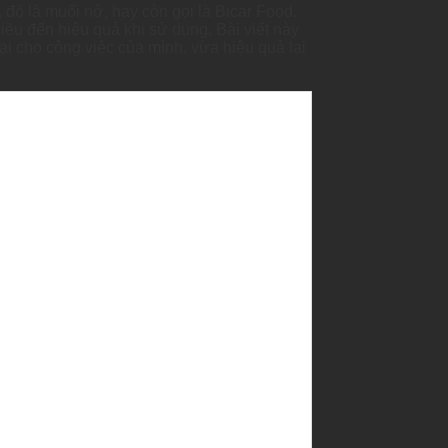
 đó là muối nở, hay còn gọi là Bicar Food.
ều đến hiệu quả khi sử dụng. Bài viết này
oại cho công việc của mình, vừa hiệu quả lại