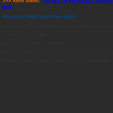
>>> Xem thêm:
Tất tần tật về Bicar Z Sodi
quả
Ứng dụng trong ngành thực phẩm
Làm bột nở: Bicar Food thường được dùng trong làm bánh nhờ
Phản ứng hóa học:
2NaHCO₃ → Na₂CO₃ + CO₂ + H₂O
Giúp nấu ăn nhanh hơn: Khi nấu các món hầm như thịt, xươ
Rửa rau củ, trái cây: Bicar Food có khả năng diệt khuẩn nhẹ, gi