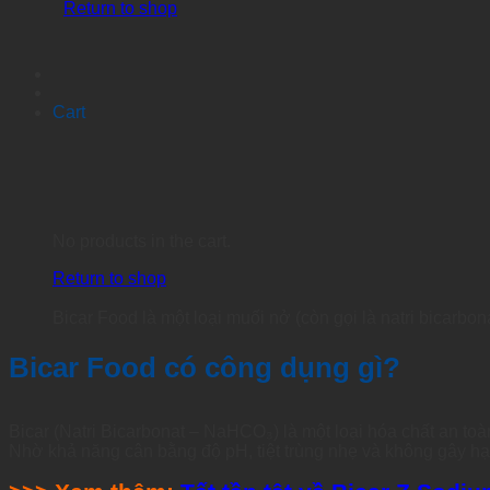
Return to shop
Cart
No products in the cart.
Return to shop
Bicar Food là một loại muối nở (còn gọi là natri bicarbon
Bicar Food có công dụng gì?
Bicar (Natri Bicarbonat – NaHCO₃) là một loại hóa chất an to
Nhờ khả năng cân bằng độ pH, tiệt trùng nhẹ và không gây hạ