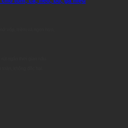
cho tôm, cá, heo, bò, gà hiệu
h nở xốp, mềm và ngon hơn.
rút ngắn thời gian nấu.
n toàn, không độc hại.