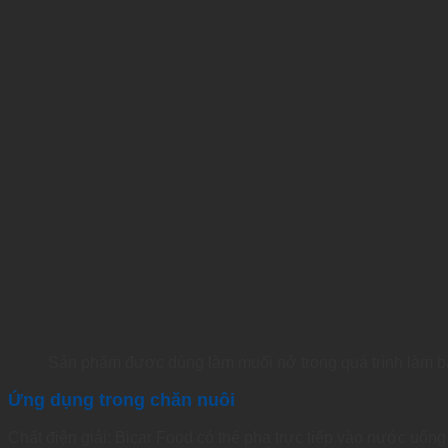
Sản phẩm được dùng làm muối nở trong quá trình làm b
Ứng dụng trong chăn nuôi
Chất điện giải: Bicar Food có thể pha trực tiếp vào nước uống 