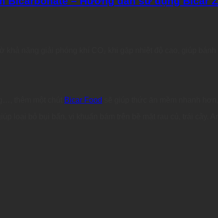
um Bicarbonate – Hướng dẫn sử dụng Bicar Z 
 khả năng giải phóng khí CO₂ khi gặp nhiệt độ cao, giúp bán
ng…, thêm một chút
Bicar Food
sẽ giúp thức ăn mềm nhanh hơn, 
úp loại bỏ bụi bẩn, vi khuẩn bám trên bề mặt rau củ, trái cây. A