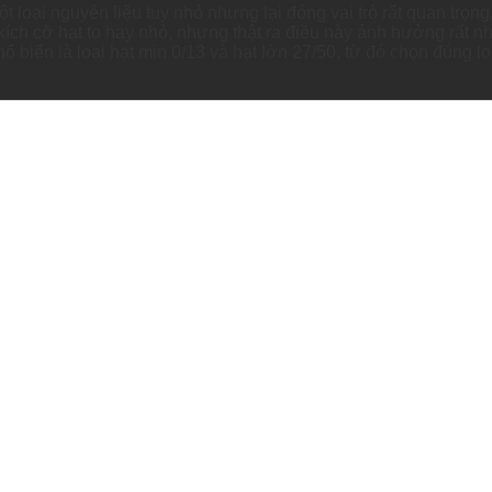
loại nguyên liệu tuy nhỏ nhưng lại đóng vai trò rất quan trọng,
h cỡ hạt to hay nhỏ, nhưng thật ra điều này ảnh hưởng rất nhi
hổ biến là loại hạt mịn 0/13 và hạt lớn 27/50, từ đó chọn đúng l