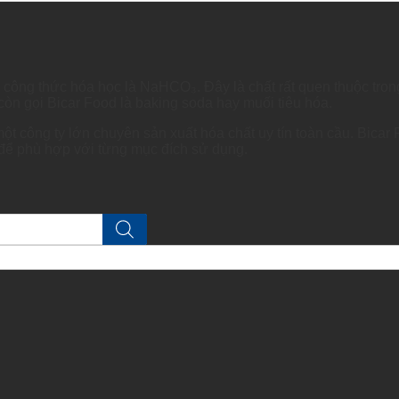
 có công thức hóa học là NaHCO₃. Đây là chất rất quen thuộc tr
còn gọi Bicar Food là baking soda hay muối tiêu hóa.
 công ty lớn chuyên sản xuất hóa chất uy tín toàn cầu. Bicar 
 để phù hợp với từng mục đích sử dụng.