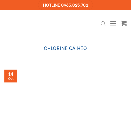
Skip
HOTLINE 0965.025.702
to
content
CHLORINE CÁ HEO
14
Oct