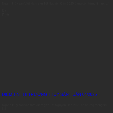
Ngành thủy sản Việt Nam sau Tết Nguyên Đán 2025 đang có những tin tức [...]
07
Feb
ĐIỂM TIN THỊ TRƯỜNG THỦY SẢN TUẦN 04/2025
Ngành thủy sản vào thời điểm gần Tết Nguyên Đán 2025 có những thông tin
[...]