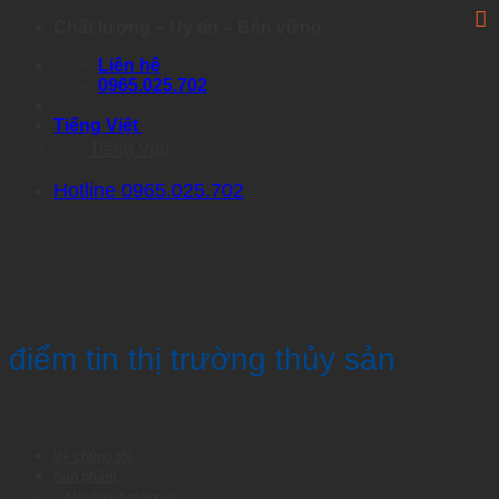
Skip
Chất lượng – Uy tín – Bền vững
to
Liên hệ
content
0965.025.702
Tiếng Việt
Tiếng Việt
Hotline 0965.025.702
điểm tin thị trường thủy sản
Về chúng tôi
Sản phẩm
Nhóm Artemia