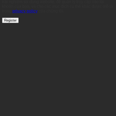
trải nghiệm sử dụng website, để quản lý truy cập vào tài
khoản của bạn, và cho các mục đích cụ thể khác được mô tả
trong
privacy policy
của chúng tôi.
Register