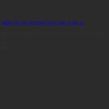
ĐIỂM TIN THỊ TRƯỜNG THỦY SẢN TUẦN 10
Trong bối cảnh ngành thủy sản Việt Nam đang có những biến chuyển đáng chú
[...]
07
Mar