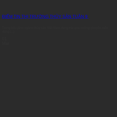
ĐIỂM TIN THỊ TRƯỜNG THỦY SẢN TUẦN 9
Trong bối cảnh ngành thủy sản Việt Nam đang trải qua những chuyển biến
đáng [...]
01
Mar