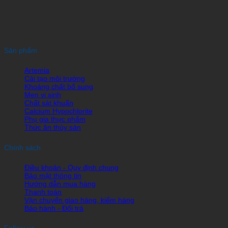
Sản phẩm
Artemia
Cải tạo môi trường
Khoáng chất bổ sung
Men vi sinh
Chất sát khuẩn
Calcium Hypochlorite
Phụ gia thực phẩm
Thức ăn thủy sản
Chính sách
Điều khoản - Quy định chung
Bảo mật thông tin
Hướng dẫn mua hàng
Thanh toán
Vận chuyển giao hàng, kiểm hàng
Bảo hành - Đổi trả