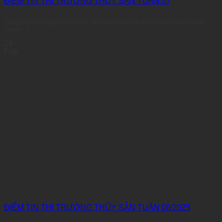
ĐIỂM TIN THỊ TRƯỜNG THỦY SẢN TUẦN 07
Trong bối cảnh ngành thủy sản Việt Nam đang trải qua những biến chuyển
mạnh [...]
14
Feb
ĐIỂM TIN THỊ TRƯỜNG THỦY SẢN TUẦN 06/2025