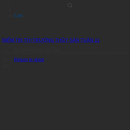
Cart
ĐIỂM TIN THỊ TRƯỜNG THỦY SẢN TUẦN 11
No products in the cart.
Trong bối cảnh ngành thủy sản Việt Nam đang diễn ra những thay đổi mạnh [...]
Return to shop
15
Mar