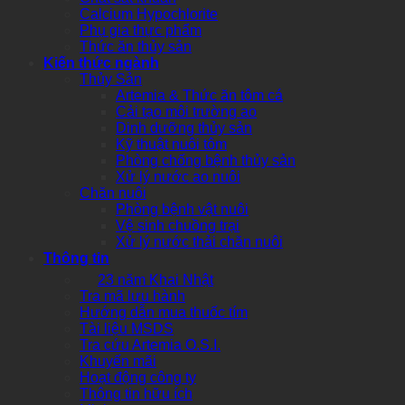
Calcium Hypochlorite
Phụ gia thực phẩm
Thức ăn thủy sản
Kiến thức ngành
Thủy Sản
Artemia & Thức ăn tôm cá
Cải tạo môi trường ao
Dinh dưỡng thủy sản
Kỹ thuật nuôi tôm
Phòng chống bệnh thủy sản
Xử lý nước ao nuôi
Chăn nuôi
Phòng bệnh vật nuôi
Vệ sinh chuồng trại
Xử lý nước thải chăn nuôi
Thông tin
23 năm Khai Nhật
Tra mã lưu hành
Hướng dẫn mua thuốc tím
Tài liệu MSDS
Tra cứu Artemia O.S.I.
Khuyến mãi
Hoạt động công ty
Thông tin hữu ích