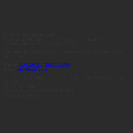
CÔNG TY TNHH KHAI NHẬT
Văn phòng điều hành:
Tầng 2, Anna Building, Quality Tech Solution
Complex, Phường Trung Mỹ Tây, Tp.HCM
Chi nhánh Miền Bắc:
Tòa S401, Vinhomes Smart City, Phường Tây
Mỗ, Hà Nội
Hotline:
0965.025.702
-
028.2220.2939
Email:
info@khainhat.vn
Địa chỉ: Tầng 15, Vincom Center, 72 Lê Thánh Tôn, Phường Sài Gòn,
Tp.HCM
MST: 0317473485
Nơi cấp: Sở Kế Hoạch Đầu Tư Tp.HCM
Ngày cấp: 14/09/2022