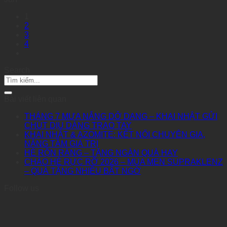
1
2
3
4
Search
Bài viết liên quan
THÁNG 7 MƯA NẮNG DỞ DANG – KHAI NHẬT GỬI
CHÚT DỊU DÀNG TRAO TAY
KHAI NHẬT & AZOMITE: KẾT NỐI CHUYÊN GIA,
NÂNG TẦM GIÁ TRỊ
HÈ RỘN RÀNG – TẶNG NGÀN QUÀ HAY
CHÀO HÈ RỰC RỠ 2026 – MUA MEN SUPRAKLENZ
– QUÀ TẶNG NHIỀU BẤT NGỜ
Follow us