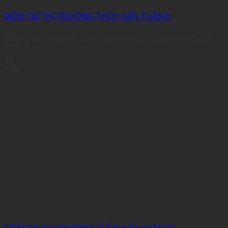
ĐIỂM TIN THỊ TRƯỜNG THỦY SẢN TUẦN 8
Trong bối cảnh ngành thủy sản Việt Nam đang trải qua những biến chuyển
đáng [...]
21
Feb