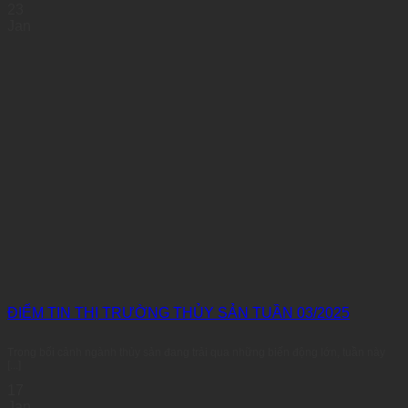
23
Jan
ĐIỂM TIN THỊ TRƯỜNG THỦY SẢN TUẦN 03/2025
Trong bối cảnh ngành thủy sản đang trải qua những biến động lớn, tuần này
[...]
17
Jan