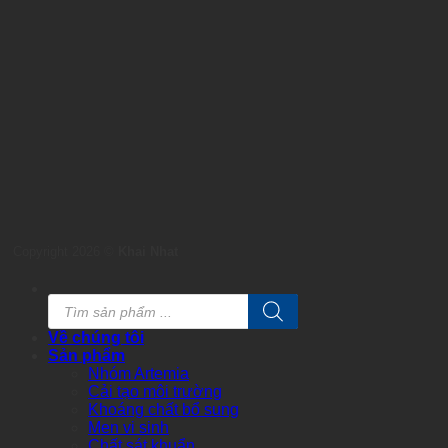
Copyright 2026 ©
Khai Nhat
Products
search
Về chúng tôi
Sản phẩm
Nhóm Artemia
Cải tạo môi trường
Khoáng chất bổ sung
Men vi sinh
Chất sát khuẩn