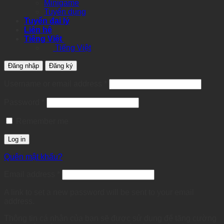
Minigame
Tuyển dụng
Tuyển đại lý
Liên hệ
Tiếng Việt
Tiếng Việt
Đăng nhập
Đăng ký
Required
Username or email address
*
Required
Password
*
Remember me
Log in
Quên mật khẩu?
Required
Email address
*
A link to set a new password will be sent to your email
address.
Thông tin cá nhân của bạn sẽ được sử dụng để tăng cường