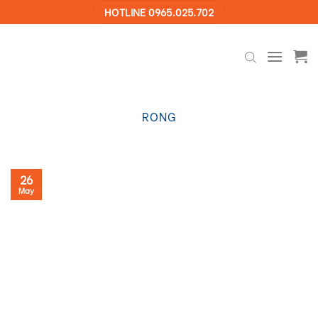
Skip
HOTLINE 0965.025.702
to
content
RONG
26
May