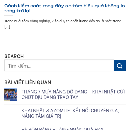
Cách kiểm soát rong đáy ao tôm hiệu quả không lo
rong trở lại
Trong nuôi tôm công nghiệp, việc duy trì chất lượng đáy ao là một trong
[...]
SEARCH
BÀI VIẾT LIÊN QUAN
THÁNG 7 MƯA NẮNG DỞ DANG – KHAI NHẬT GỬI
CHÚT DỊU DÀNG TRAO TAY
KHAI NHẬT & AZOMITE: KẾT NỐI CHUYÊN GIA,
NÂNG TẦM GIÁ TRỊ
HÈ RỘN RÀNG – TẶNG NGÀN QUÀ HAY