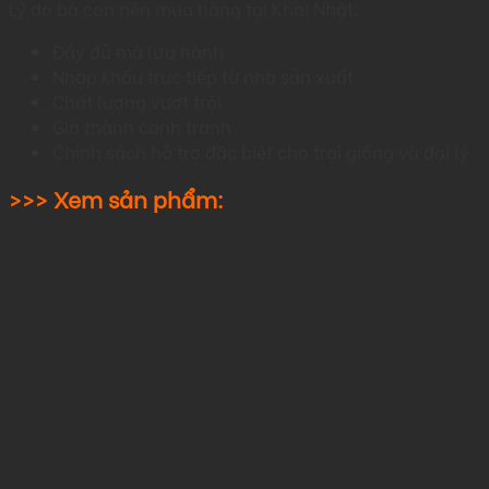
Lý do bà con nên mua hàng tại Khai Nhật:
Đầy đủ mã lưu hành
Nhập khẩu trực tiếp từ nhà sản xuất
Chất lượng vượt trội
Giá thành cạnh tranh
Chính sách hỗ trợ đặc biệt cho trại giống và đại lý
>>> Xem sản phẩm: