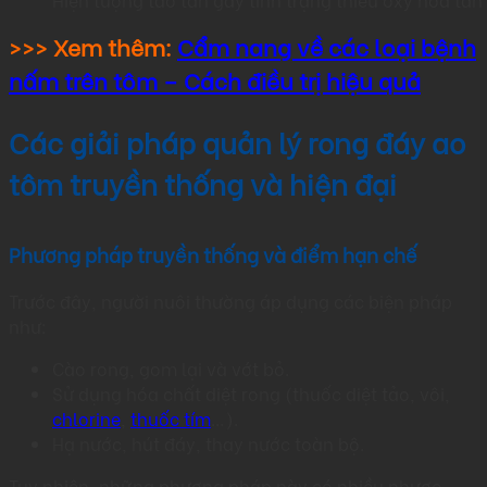
>>> Xem thêm:
Cẩm nang về các loại bệnh
nấm trên tôm – Cách điều trị hiệu quả
Các giải pháp quản lý rong đáy ao
tôm truyền thống và hiện đại
Phương pháp truyền thống và điểm hạn chế
Trước đây, người nuôi thường áp dụng các biện pháp
như:
Cào rong, gom lại và vớt bỏ.
Sử dụng hóa chất diệt rong (thuốc diệt tảo, vôi,
chlorine
,
thuốc tím
…).
Hạ nước, hút đáy, thay nước toàn bộ.
Tuy nhiên, những phương pháp này có nhiều nhược