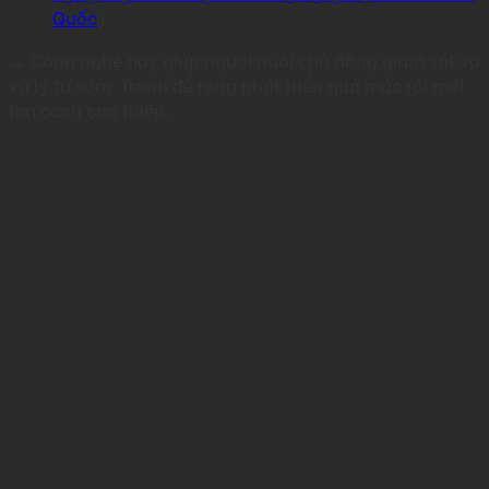
Quốc
)
→ Công nghệ này giúp người nuôi chủ động giám sát và
xử lý từ sớm. Tránh để rong phát triển quá mức rồi mới
tìm cách can thiệp.