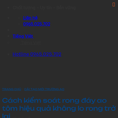
Skip
Chất lượng – Uy tín – Bền vững
to
Liên hệ
content
0965.025.702
Tiếng Việt
Tiếng Việt
Hotline 0965.025.702
›
TRANG CHỦ
CẢI TẠO MÔI TRƯỜNG AO
Cách kiểm soát rong đáy ao
tôm hiệu quả không lo rong trở
lại