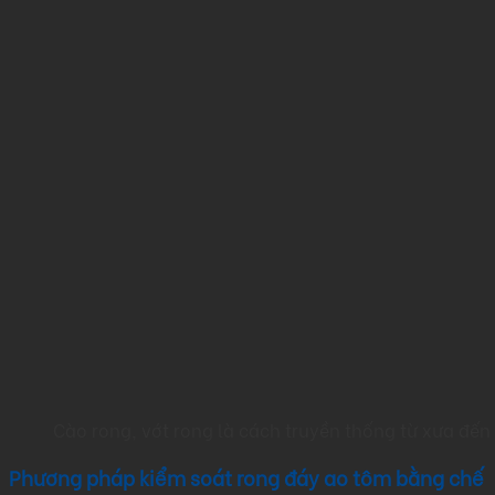
Cào rong, vớt rong là cách truyền thống từ xưa đến
Phương pháp kiểm soát rong đáy ao tôm bằng chế