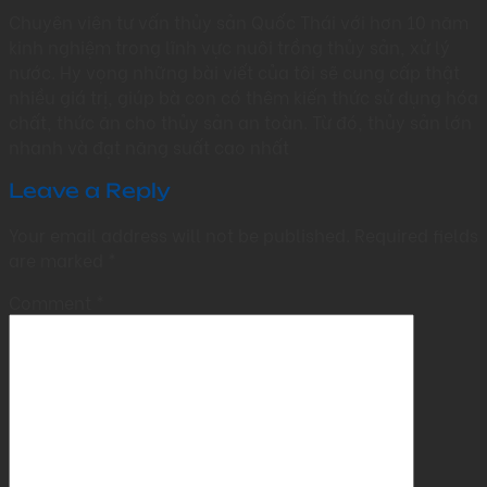
Chuyên viên tư vấn thủy sản Quốc Thái với hơn 10 năm
kinh nghiệm trong lĩnh vực nuôi trồng thủy sản, xử lý
nước. Hy vọng những bài viết của tôi sẽ cung cấp thật
nhiều giá trị, giúp bà con có thêm kiến thức sử dụng hóa
chất, thức ăn cho thủy sản an toàn. Từ đó, thủy sản lớn
nhanh và đạt năng suất cao nhất
Leave a Reply
Your email address will not be published.
Required fields
are marked
*
Comment
*