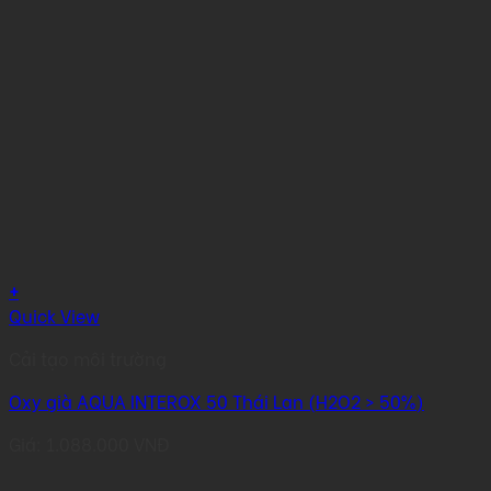
+
Quick View
Cải tạo môi trường
Oxy già AQUA INTEROX 50 Thái Lan (H2O2 > 50%)
Giá:
1.088.000
VNĐ