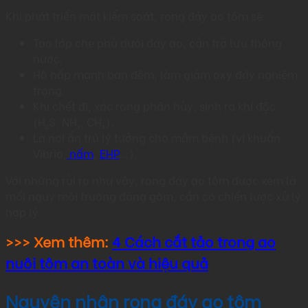
Khi phát triển mất kiểm soát, rong đáy ao tôm sẽ:
Tạo lớp che phủ dưới đáy ao, cản trở lưu thông
nước.
Hô hấp mạnh ban đêm, làm giảm oxy đáy nghiêm
trọng.
Khi chết đi, xác rong phân hủy, sinh ra khí độc
(H₂S, NH₃, CH₄).
Là nơi ẩn trú lý tưởng cho mầm bệnh (vi khuẩn
Vibrio,
nấm
,
EHP
…).
Với những rủi ro như vậy, rong đáy ao tôm được xem là
mối nguy môi trường đáng gờm, cần có chiến lược xử lý
hợp lý.
>>> Xem thêm:
4 Cách cắt tảo trong ao
nuôi tôm an toàn và hiệu quả
Nguyên nhân rong đáy ao tôm