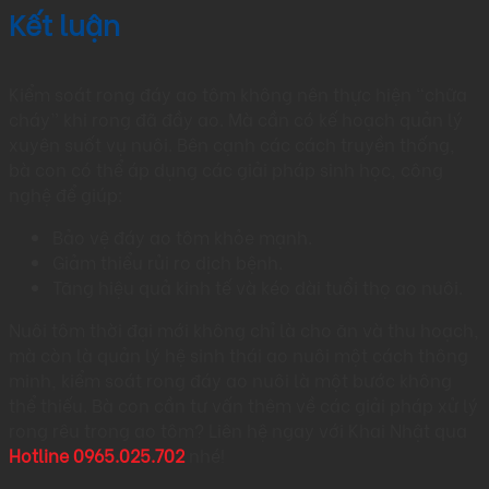
Kết luận
Kiểm soát rong đáy ao tôm không nên thực hiện “chữa
cháy” khi rong đã đầy ao. Mà cần có kế hoạch quản lý
xuyên suốt vụ nuôi. Bên cạnh các cách truyền thống,
bà con có thể áp dụng các giải pháp sinh học, công
nghệ để giúp:
Bảo vệ đáy ao tôm khỏe mạnh.
Giảm thiểu rủi ro dịch bệnh.
Tăng hiệu quả kinh tế và kéo dài tuổi thọ ao nuôi.
Nuôi tôm thời đại mới không chỉ là cho ăn và thu hoạch,
mà còn là quản lý hệ sinh thái ao nuôi một cách thông
minh, kiểm soát rong đáy ao nuôi là một bước không
thể thiếu. Bà con cần tư vấn thêm về các giải pháp xử lý
rong rêu trong ao tôm? Liên hệ ngay với Khai Nhật qua
Hotline 0965.025.702
nhé!