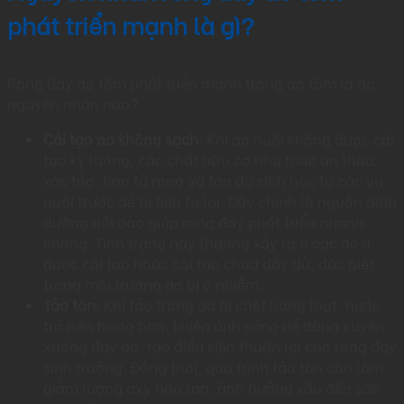
phát triển mạnh là gì?
Rong đáy ao tôm phát triển mạnh trong ao tôm là do
nguyên nhân nào?
Cải tạo ao không sạch:
Khi ao nuôi không được cải
tạo kỹ lưỡng, các chất hữu cơ như thức ăn thừa,
xác tảo, bào tử rong và tàn dư sinh học từ các vụ
nuôi trước dễ bị tích tụ lại. Đây chính là nguồn dinh
dưỡng dồi dào giúp rong đáy phát triển nhanh
chóng. Tình trạng này thường xảy ra ở các ao ít
được cải tạo hoặc cải tạo chưa đầy đủ, đặc biệt
trong môi trường ao bị ô nhiễm.
Tảo tàn:
Khi tảo trong ao bị chết hàng loạt, nước
trở nên trong hơn, khiến ánh sáng dễ dàng xuyên
xuống đáy ao, tạo điều kiện thuận lợi cho rong đáy
sinh trưởng. Đồng thời, quá trình tảo tàn còn làm
giảm lượng oxy hòa tan, ảnh hưởng xấu đến sức