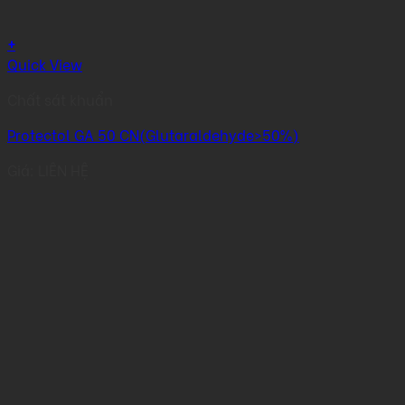
+
Quick View
Chất sát khuẩn
Protectol GA 50 CN(Glutaraldehyde>50%)
Giá: LIÊN HỆ