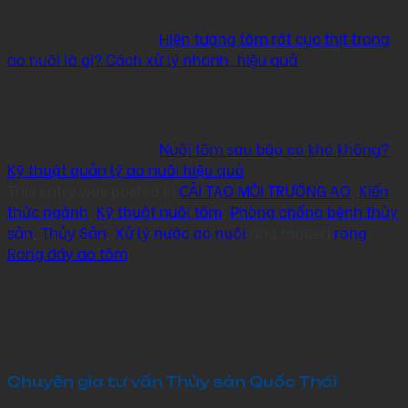
Hiện tượng tôm rớt cục thịt trong
ao nuôi là gì? Cách xử lý nhanh, hiệu quả
Nuôi tôm sau bão có khó không?
Kỹ thuật quản lý ao nuôi hiệu quả
This entry was posted in
CẢI TẠO MÔI TRƯỜNG AO
,
Kiến
thức ngành
,
Kỹ thuật nuôi tôm
,
Phòng chống bệnh thủy
sản
,
Thủy Sản
,
Xử lý nước ao nuôi
and tagged
rong
,
Rong đáy ao tôm
.
Chuyên gia tư vấn Thủy sản Quốc Thái