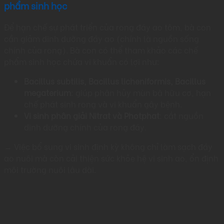
phẩm sinh học
Để hạn chế sự phát triển của rong đáy ao tôm, bà con
cần giảm dinh dưỡng đáy ao (chính là nguồn sống
chính của rong). Bà con có thể tham khảo các chế
phẩm sinh học chứa vi khuẩn có lợi như:
Bacillus subtilis, Bacillus licheniformis, Bacillus
megaterium
: giúp phân hủy mùn bã hữu cơ, hạn
chế phát sinh rong và vi khuẩn gây bệnh.
Vi sinh phân giải Nitrat và Photphat
: cắt nguồn
dinh dưỡng chính của rong đáy.
→ Việc bổ sung vi sinh định kỳ không chỉ làm sạch đáy
ao nuôi mà còn cải thiện sức khỏe hệ vi sinh ao, ổn định
môi trường nuôi lâu dài.