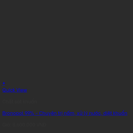
+
Quick View
Chất sát khuẩn
Bronopol 99% – Chuyên trị nấm, xử lý nước, diệt khuẩn
Giá:
8.600.000
VNĐ