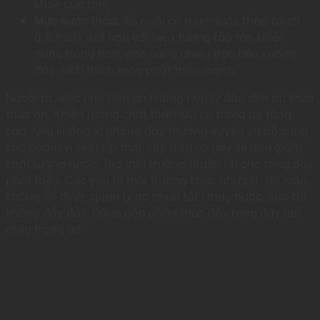
khỏe của tôm.
Mực nước thấp:
Ao nuôi có mực nước thấp (dưới
0,8 mét), kết hợp với hiện tượng tảo tàn khiến
nước trong hơn, ánh sáng chiếu trực tiếp xuống
đáy, kích thích rong phát triển mạnh.
Ngoài ra, việc cho tôm ăn không hợp lý dẫn đến dư thừa
thức ăn. Khiến lượng chất thải hữu cơ trong ao tăng
cao. Nếu không xi phông đáy thường xuyên và bổ sung
chế phẩm vi sinh kịp thời. Lớp hữu cơ này sẽ làm giảm
chất lượng nước. Tạo môi trường thuận lợi cho rong đáy
phát triển. Các yếu tố môi trường khác như pH, độ mặn
không ổn định, quản lý ao chưa tốt (thay nước, sục khí
không đầy đủ). Cũng góp phần thúc đẩy rong đáy lan
rộng trong ao.