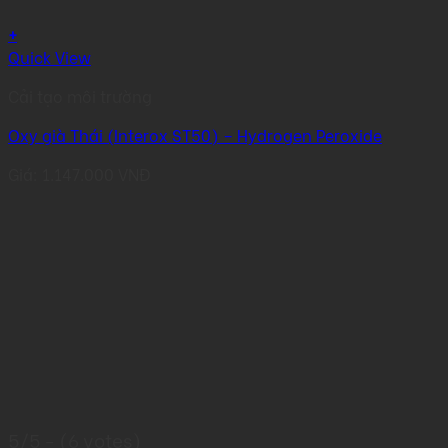
+
Quick View
Cải tạo môi trường
Oxy già Thái (Interox ST50) – Hydrogen Peroxide
Giá:
1.147.000
VNĐ
5/5 - (6 votes)