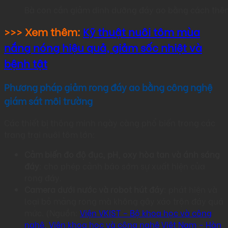
Bà con cần giảm dinh dưỡng đáy ao bằng cách thê
>>> Xem thêm:
Kỹ thuật nuôi tôm mùa
nắng nóng hiệu quả, giảm sốc nhiệt và
bệnh tật
Phương pháp giảm rong đáy ao bằng công nghệ
giám sát môi trường
Các thiết bị thông minh ngày càng phổ biến trong các
trang trại nuôi tôm lớn:
Cảm biến đo độ đục, pH, oxy hòa tan và ánh sáng
đáy
: cho phép cảnh báo sớm sự xuất hiện của
rong đáy.
Camera dưới nước và robot hút đáy
: phát hiện và
loại bỏ mảng rong mà không gây xáo trộn đáy quá
mức. (Nguồn:
Viện VKIST – Bộ khoa học và công
nghệ, Viện khoa học và công nghệ Việt Nam – Hàn