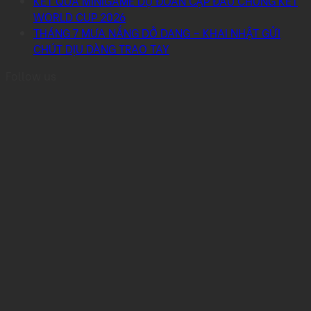
KẾT QUẢ MINIGAME DỰ ĐOÁN CẶP ĐẤU CHUNG KẾT
WORLD CUP 2026
THÁNG 7 MƯA NẮNG DỞ DANG – KHAI NHẬT GỬI
CHÚT DỊU DÀNG TRAO TAY
Follow us