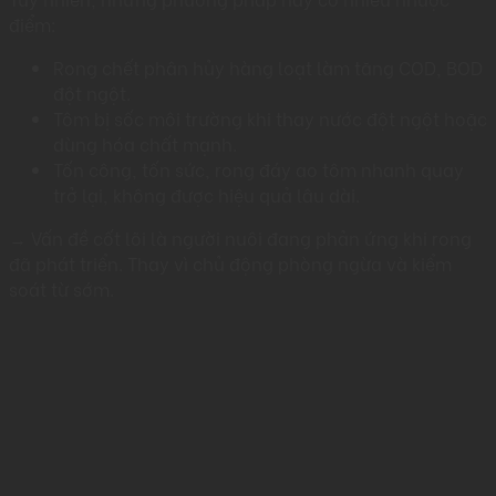
điểm:
Rong chết phân hủy hàng loạt làm tăng COD, BOD
đột ngột.
Tôm bị sốc môi trường khi thay nước đột ngột hoặc
dùng hóa chất mạnh.
Tốn công, tốn sức, rong đáy ao tôm nhanh quay
trở lại, không được hiệu quả lâu dài.
→ Vấn đề cốt lõi là người nuôi đang phản ứng khi rong
đã phát triển. Thay vì chủ động phòng ngừa và kiểm
soát từ sớm.