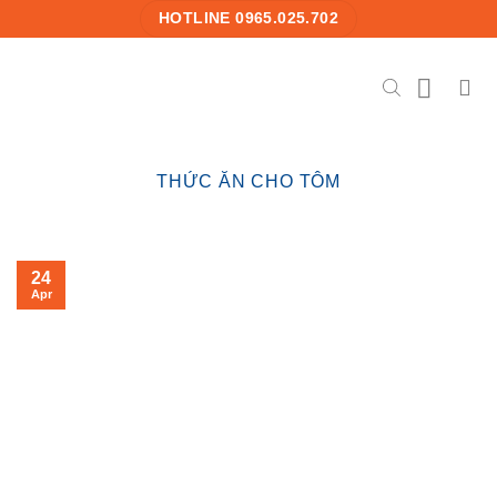
Skip
HOTLINE 0965.025.702
to
content
THỨC ĂN CHO TÔM
24
Apr