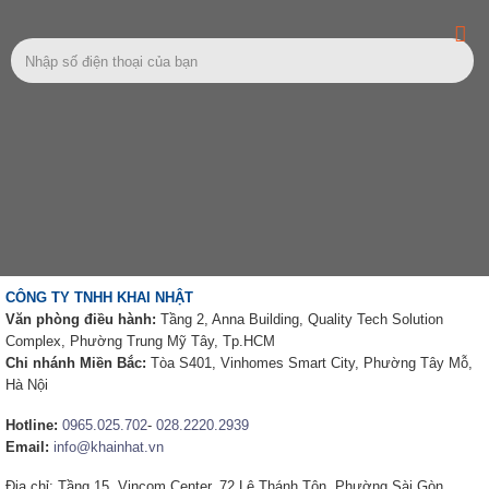
CÔNG TY TNHH KHAI NHẬT
Văn phòng điều hành:
Tầng 2, Anna Building, Quality Tech Solution
Complex, Phường Trung Mỹ Tây, Tp.HCM
Chi nhánh Miền Bắc:
Tòa S401, Vinhomes Smart City, Phường Tây Mỗ,
Hà Nội
Hotline:
0965.025.702
-
028.2220.2939
Email:
info@khainhat.vn
Địa chỉ: Tầng 15, Vincom Center, 72 Lê Thánh Tôn, Phường Sài Gòn,