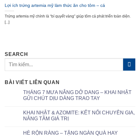
Lợi ích trứng artemia mỹ làm thức ăn cho tôm – cá
Trứng artemia mỹ chính là “bí quyết vàng” giúp tôm cá phát triển toàn diện.
[...]
SEARCH
BÀI VIẾT LIÊN QUAN
THÁNG 7 MƯA NẮNG DỞ DANG – KHAI NHẬT
GỬI CHÚT DỊU DÀNG TRAO TAY
KHAI NHẬT & AZOMITE: KẾT NỐI CHUYÊN GIA,
NÂNG TẦM GIÁ TRỊ
HÈ RỘN RÀNG – TẶNG NGÀN QUÀ HAY