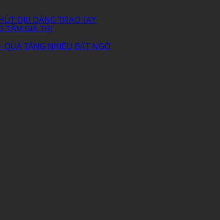
HÚT DỊU DÀNG TRAO TAY
G TẦM GIÁ TRỊ
– QUÀ TẶNG NHIỀU BẤT NGỜ