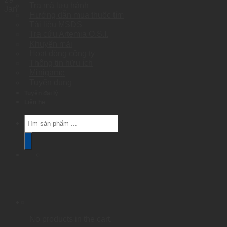
Tra mã lưu hành
Jan
Hướng dẫn mua thuốc tím
Tài liệu MSDS
Tra cứu Artemia O.S.I.
Khuyến mãi
Hoạt động công ty
Thông tin hữu ích
Minigame
Tuyển dụng
Tuyển đại lý
Liên hệ
Products
search
No products in the cart.