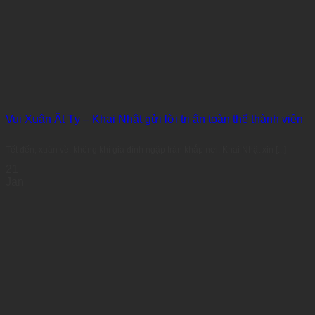
Vui Xuân Ất Tỵ – Khai Nhật gửi lời tri ân toàn thể thành viên
Tết đến, xuân về, không khí gia đình ngập tràn khắp nơi. Khai Nhật xin [...]
21
Jan