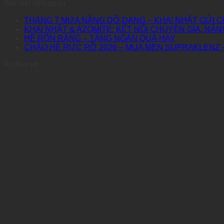
Bài viết liên quan
THÁNG 7 MƯA NẮNG DỞ DANG – KHAI NHẬT GỬI C
KHAI NHẬT & AZOMITE: KẾT NỐI CHUYÊN GIA, NÂN
HÈ RỘN RÀNG – TẶNG NGÀN QUÀ HAY
CHÀO HÈ RỰC RỠ 2026 – MUA MEN SUPRAKLENZ 
Follow us