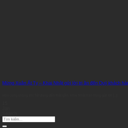
Mừng Xuân Ất Tỵ – Khai Nhật gửi lời tri ân đến Quý khách hà
Hòa cùng không khí Tết đang đến thật gần, Khai Nhật trân trọng gửi lời [...]
15
Jan
Search