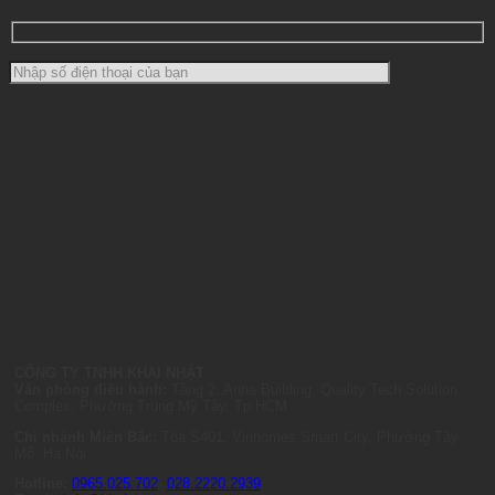
CÔNG TY TNHH KHAI NHẬT
Văn phòng điều hành:
Tầng 2, Anna Building, Quality Tech Solution
Complex, Phường Trung Mỹ Tây, Tp.HCM
Chi nhánh Miền Bắc:
Tòa S401, Vinhomes Smart City, Phường Tây
Mỗ, Hà Nội
Hotline:
0965.025.702
-
028.2220.2939