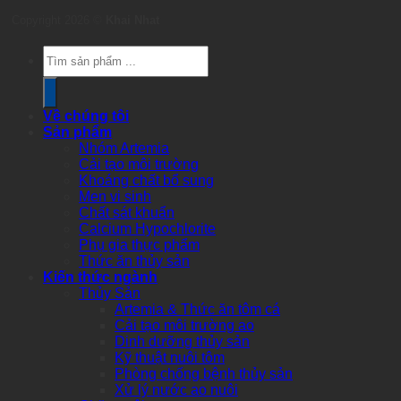
Copyright 2026 ©
Khai Nhat
Products
search
Về chúng tôi
Sản phẩm
Nhóm Artemia
Cải tạo môi trường
Khoáng chất bổ sung
Men vi sinh
Chất sát khuẩn
Calcium Hypochlorite
Phụ gia thực phẩm
Thức ăn thủy sản
Kiến thức ngành
Thủy Sản
Artemia & Thức ăn tôm cá
Cải tạo môi trường ao
Dinh dưỡng thủy sản
Kỹ thuật nuôi tôm
Phòng chống bệnh thủy sản
Xử lý nước ao nuôi