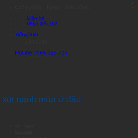
Skip
Chất lượng – Uy tín – Bền vững
to
Liên hệ
content
0965.025.702
Tiếng Việt
Tiếng Việt
Hotline 0965.025.702
xút naoh mua ở đâu
Về chúng tôi
Sản phẩm
Nhóm Artemia