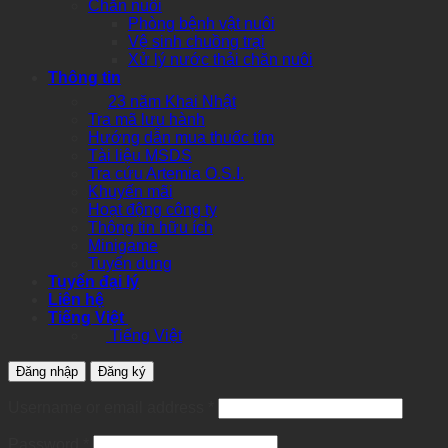
Chăn nuôi
Phòng bệnh vật nuôi
Vệ sinh chuồng trại
Xử lý nước thải chăn nuôi
Thông tin
23 năm Khai Nhật
Tra mã lưu hành
Hướng dẫn mua thuốc tím
Tài liệu MSDS
Tra cứu Artemia O.S.I.
Khuyến mãi
Hoạt động công ty
Thông tin hữu ích
Minigame
Tuyển dụng
Tuyển đại lý
Liên hệ
Tiếng Việt
Tiếng Việt
Đăng nhập
Đăng ký
Required
Username or email address
*
Required
Password
*