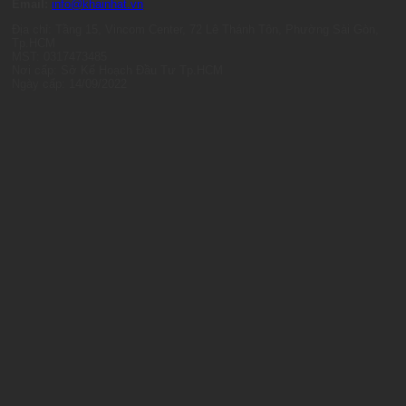
Email:
info@khainhat.vn
Địa chỉ: Tầng 15, Vincom Center, 72 Lê Thánh Tôn, Phường Sài Gòn,
Tp.HCM
MST: 0317473485
Nơi cấp: Sở Kế Hoạch Đầu Tư Tp.HCM
Ngày cấp: 14/09/2022