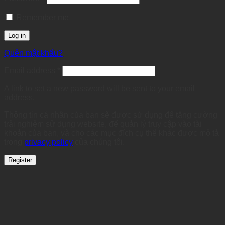
Remember me
Log in
Quên mật khẩu?
Required
Email address
*
A link to set a new password will be sent to your email
address.
Thông tin cá nhân của bạn sẽ được sử dụng để tăng cường
trải nghiệm sử dụng website, để quản lý truy cập vào tài
khoản của bạn, và cho các mục đích cụ thể khác được mô tả
trong
privacy policy
của chúng tôi.
Register