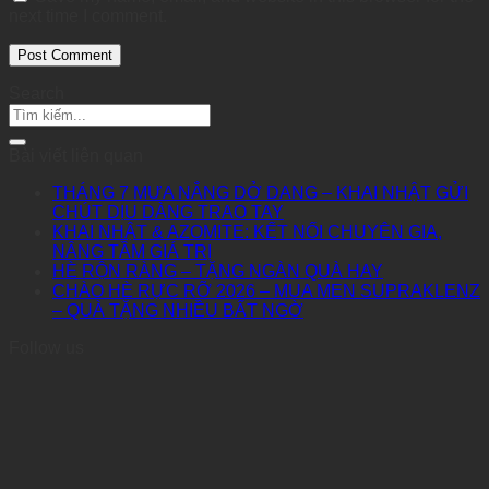
next time I comment.
Search
Bài viết liên quan
THÁNG 7 MƯA NẮNG DỞ DANG – KHAI NHẬT GỬI
CHÚT DỊU DÀNG TRAO TAY
KHAI NHẬT & AZOMITE: KẾT NỐI CHUYÊN GIA,
NÂNG TẦM GIÁ TRỊ
HÈ RỘN RÀNG – TẶNG NGÀN QUÀ HAY
CHÀO HÈ RỰC RỠ 2026 – MUA MEN SUPRAKLENZ
– QUÀ TẶNG NHIỀU BẤT NGỜ
Follow us