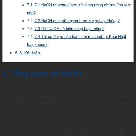
7.1 NaOH thường được sử dụng trong những lĩnh vực
nào?
7.2 NaOH mua số lượng ít có được hay không?
7.3 Giá NaOH có biến động hay không?
7.4 Tôi có được bảo hành khi mua xút tại Khai Nhật
hay không?
8. Kết luận
1. Tổng quan về NaOH
NaOH hay còn được biết đến cái tên khác là xút hay natri
hydroxit. Đây là một loại hóa chất vô cơ có tính kiềm mạnh,
thường tồn tại ở dạng rắn như hạt, vảy,… Đây là một trong
những loại hóa chất quan trọng và phổ biến nhất hiện nay,
được sử dụng rộng rãi trong rất nhiều ngành khác nhau.
Ứng dụng của NaOH hiện nay có rất nhiều có thể kể đến
như: xử lý nước hồ bơi, sản xuất xà phòng, tẩy rửa công
nghiệp, dệt nhuộm, chế biến, sản xuất giấy,… Với đặc tính