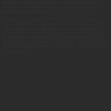
hóa chất xử lý nước và thức ăn cho thủy sản. Đặc biệt, các
sản phẩm xút tại Khai Nhật đều có nguồn gốc rõ ràng, trải
qua kiểm định nghiêm ngặt.
Ngoài ra, chúng tôi bán NaOH với mức giá cạnh tranh, phù
hợp với nhiều đối tượng khách hàng. Dịch vụ hậu mãi cũng
là điểm cộng lớn. Đội ngũ nhân viên chuyên nghiệp sẽ tư
vấn và hỗ trợ bà con trong suốt quá trình mua NaOH. Ngoài
ra, Khai Nhật còn đảm bảo giao hàng nhanh chóng, đúng
hẹn, giúp bà con tiết kiệm được thời gian. Vì thế, nếu bà con
đang không biết NaOH mua ở đâu thì hãy cân nhắc đến Khai
Nhật ngay nhé!