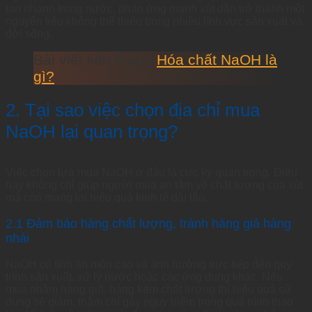
tan nhanh trong nước, phản ứng mạnh xút dần trở thành một
nguyên liệu không thể thiếu trong nhiều lĩnh vực sản xuất và
đời sống.
Bài viết liên quan:
Hóa chất NaOH là
gì?
2. Tại sao việc chọn địa chỉ mua
NaOH lại quan trọng?
Việc chọn lựa mua NaOH ở đâu là cực kỳ quan trọng. Điều
này không chỉ giúp người mua an tâm về chất lượng của xút
mà còn mang lại hiệu quả kinh tế dài lâu.
2.1 Đảm bảo hàng chất lượng, tránh hàng giả hàng
nhái
NaOH có tính ăn mòn cao và ảnh hưởng trực tiếp đến quy
trình sản xuất, xử lý nước hoặc các ứng dụng khác. Nếu
mua nhầm hàng giả, hàng kém chất lượng thì hiệu quả sử
dụng sẽ giảm, thậm chí gây nguy hiểm trong quá trình thao