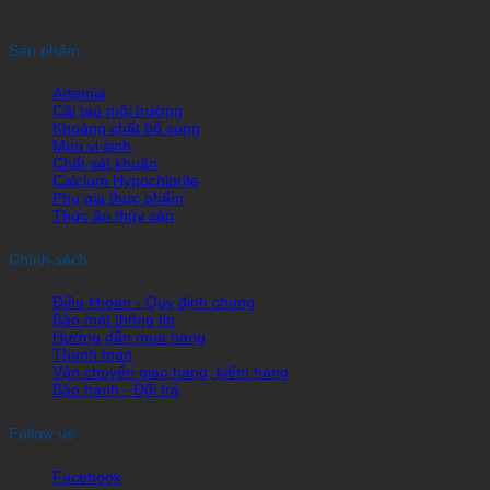
Sản phẩm
Artemia
Cải tạo môi trường
Khoáng chất bổ sung
Men vi sinh
Chất sát khuẩn
Calcium Hypochlorite
Phụ gia thực phẩm
Thức ăn thủy sản
Chính sách
Điều khoản - Quy định chung
Bảo mật thông tin
Hướng dẫn mua hàng
Thanh toán
Vận chuyển giao hàng, kiểm hàng
Bảo hành - Đổi trả
Follow us
Facebook