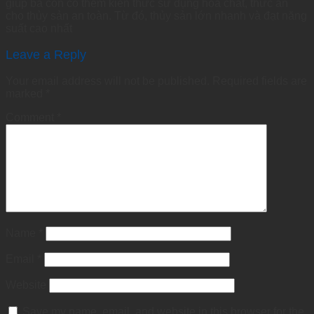
giúp bà con có thêm kiến thức sử dụng hóa chất, thức ăn
cho thủy sản an toàn. Từ đó, thủy sản lớn nhanh và đạt năng
suất cao nhất
Leave a Reply
Your email address will not be published.
Required fields are
marked
*
Comment
*
Name
*
Email
*
Website
Save my name, email, and website in this browser for the