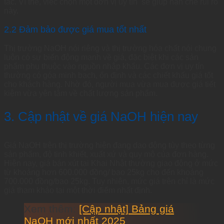
tác. Vì thế, việc chọn một đơn vị uy tín sẽ giúp hạn chế rủi ro
này.
2.2 Đảm bảo được giá mua tốt nhất
Thị trường NaOH nói riêng và thị trường hóa chất nói chung
luôn có sự biến động mạnh về giá, đặc biệt khi các sản
phẩm phụ thuộc vào nguồn nhập khẩu. Các đơn vị uy tín
thường có góa minh bạch, ổn định và các chiết khấu giá tốt
cho khách hàng. Nhờ đó, người mua vừa mua được giá tiết
kiệm vừa yên tâm về chất lượng sản phẩm.
3. Cập nhật về giá NaOH hiện nay
Giá NaOH trên thị trường hiện đang dao động tùy theo từng
sản phẩm, độ tinh khiết, xuất xứ và quy mô của đơn hàng.
Hiện nay, giá bán xút tại Khai Nhật thường giao động ở mức
từ khoảng hơn 600.000 đồng/ bao 25kg cho đến khoảng
700.000 đồng/bao 25kg. Tuy nhiên, mức giá trên chỉ là mức
giá tham khảo tại một thời điểm nhất định.
Xem thêm:
[Cập nhật] Bảng giá
NaOH mới nhất 2025