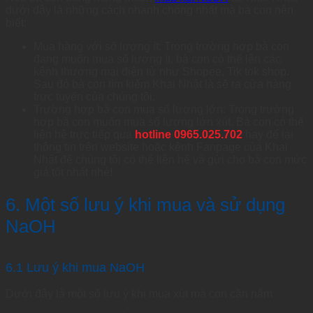
dưới đây là những cách nhanh chóng nhất mà bà con nên
biết:
Mua hàng với số lượng ít: Trong trường hợp bà con
đang muốn mua số lượng ít. bà con có thể lên các
kênh thương mại điện tử như Shopee, Tik tok shop.
Sau đó bà con tìm kiếm Khai Nhật là sẽ ra cửa hàng
trực tuyến của chúng tôi.
Trường hợp bà con mua số lượng lớn: Trong trường
hợp bà con muốn mua số lượng lớn xút. Bà con có thể
liên hệ trực tiếp qua
hotline 0965.025.702
hay để lại
thông tin trên website hoặc kênh Fanpage của Khai
Nhật để chúng tôi có thể liên hệ và gửi cho bà con mức
giá tốt nhất nhé!
6. Một số lưu ý khi mua và sử dụng
NaOH
6.1 Lưu ý khi mua NaOH
Dưới đây là một số lưu ý khi mua xút mà con cần nắm