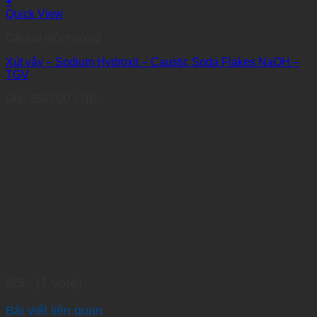
+
Quick View
Cải tạo môi trường
Xút vảy – Sodium Hydroxit – Caustic Soda Flakes NaOH –
TGV
Giá:
950.000
VNĐ
5/5 - (1 vote)
Bài viết liên quan