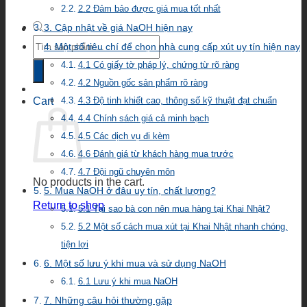
2.2 Đảm bảo được giá mua tốt nhất
3. Cập nhật về giá NaOH hiện nay
Products
4. Một số tiêu chí để chọn nhà cung cấp xút uy tín hiện nay
search
4.1 Có giấy tờ pháp lý, chứng từ rõ ràng
4.2 Nguồn gốc sản phẩm rõ ràng
Cart
4.3 Độ tinh khiết cao, thông số kỹ thuật đạt chuẩn
4.4 Chính sách giá cả minh bạch
4.5 Các dịch vụ đi kèm
4.6 Đánh giá từ khách hàng mua trước
4.7 Đội ngũ chuyên môn
No products in the cart.
5. Mua NaOH ở đâu uy tín, chất lượng?
Return to shop
5.1 Tại sao bà con nên mua hàng tại Khai Nhật?
5.2 Một số cách mua xút tại Khai Nhật nhanh chóng,
tiện lợi
6. Một số lưu ý khi mua và sử dụng NaOH
6.1 Lưu ý khi mua NaOH
7. Những câu hỏi thường gặp