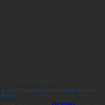
Khai Nhật sở hữu đội ngũ chuyên môn cao, luôn sẵn sàn
5.2 Một số cách mua xút tại Khai Nhật nhanh chóng,
tiện lợi
Nếu bà con đang mong muốn
mua xút NaOH
tại Khai Nhật,