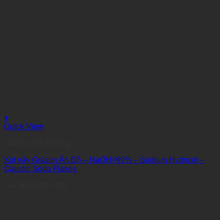
+
Quick View
Cải tạo môi trường
Xút vảy Grasim Ấn Độ – NaOH>99% – Sodium Hydroxit –
Caustic Soda Flakes
Giá:
930.000
VNĐ