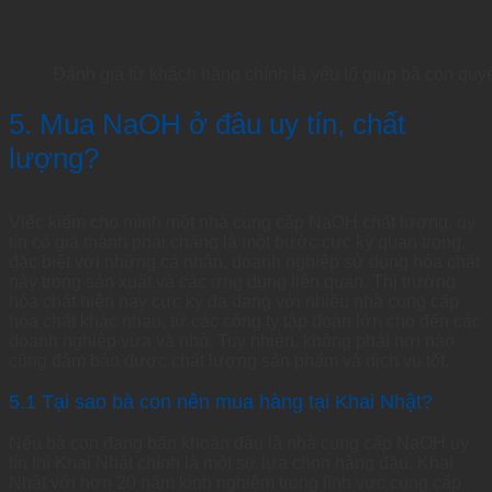
Đánh giá từ khách hàng chính là yếu tố giúp bà con quyế
5. Mua NaOH ở đâu uy tín, chất
lượng?
Việc kiếm cho mình một nhà cung cấp NaOH chất lượng, uy
tín có giá thành phải chăng là một bước cực kỳ quan trọng,
đặc biệt với những cá nhân, doanh nghiệp sử dụng hóa chất
này trong sản xuất và các ứng dụng liên quan. Thị trường
hóa chất hiện nay cực kỳ đa dạng với nhiều nhà cung cấp
hóa chất khác nhau, từ các công ty tập đoàn lớn cho đến các
doanh nghiệp vừa và nhỏ. Tuy nhiên, không phải nơi nào
cũng đảm bảo được chất lượng sản phẩm và dịch vụ tốt.
5.1 Tại sao bà con nên mua hàng tại Khai Nhật?
Nếu bà con đang băn khoăn đâu là nhà cung cấp NaOH uy
tín thì Khai Nhật chính là một sự lựa chọn hàng đầu. Khai
Nhật với hơn 20 năm kinh nghiệm trong lĩnh vực cung cấp