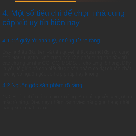
4. Một số tiêu chí để chọn nhà cung
cấp xút uy tín hiện nay
4.1 Có giấy tờ pháp lý, chứng từ rõ ràng
Đây là điều đầu tiên và tiên quyết nhất của một đơn vị cung
cấp NaOH uy tín. Nhà cung cấp cần phải cung cấp đầy đủ
các chứng từ như CO, CQ, MSDS,… cho từng lô hàng. Đây
là yếu tố giúp bà con biết được sản phẩm có đạt chuẩn chất
lượng và nguồn gốc có hợp pháp hay không.
4.2 Nguồn gốc sản phẩm rõ ràng
NaOH cần phải có xuất xứ rõ ràng. Bao bì nguyên vẹn, nhãn
mác rõ ràng. Điều này nhằm tránh việc hàng giả, hàng nhái,
hàng kém chất lượng.