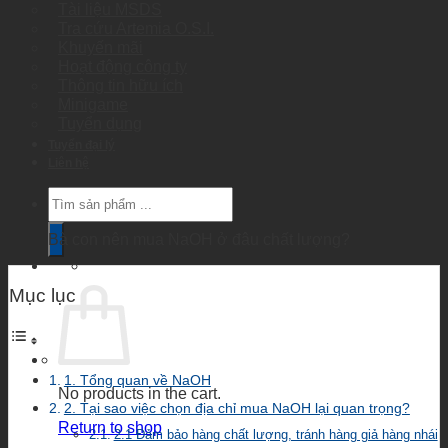
Tài liệu MSDS
Tra cứu Artemia O.S.I.
Khuyến mãi
Hoạt động công ty
Thông tin hữu ích
Minigame
Tuyển dụng
Tuyển đại lý
Liên hệ
Products
search
Bà con nên mua NaOH ở đâu chất lượng?
Mục lục
1. Tổng quan về NaOH
No products in the cart.
2. Tại sao việc chọn địa chỉ mua NaOH lại quan trọng?
Return to shop
2.1 Đảm bảo hàng chất lượng, tránh hàng giả hàng nhái