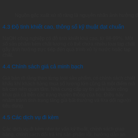
Nguồn gốc xuất xứ rõ ràng là nguyên nhân ảnh hưởng 
4.3 Độ tinh khiết cao, thông số kỹ thuật đạt chuẩn
NaOH công nghiệp có độ tinh khiết khá cao, từ 98-99%. Một
số sản phẩm kém chất lượng có thể chứa nhiều loại tạp chất
gây ảnh hưởng trực tiếp đến quá trình xử lý nước hoặc tạp
chất.
4.4 Chính sách giá cả minh bạch
Giá bán rõ ràng theo từng loại sản phẩm, có chính sách chiết
khấu khi khách hàng mua số lượng lớn cũng là một điểm mà
bà con nên quan tâm. Nhà cung cấp uy tín phải luôn công
khai giá cả trên các trang truyền thông của họ. Điều này
nhằm tránh tình trạng tăng giá bất thường và lừa dối người
tiêu dùng.
4.5 Các dịch vụ đi kèm
Các dịch vụ đi kèm như tư vấn kỹ thuật, chính sách giao
hàng, chính sách đổi trả khi sản phẩm lỗi, hướng dẫn an