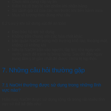
Chọn nhà cung cấp uy tín
Kiểm tra rõ bao bì sản phẩm khi nhận hàng
So sánh giá cả của các nơi trước khi tiến hành mua
Mua số lượng theo đúng nhu cầu
6.2 Lưu ý khi sử dụng xút để an toàn
Đeo bảo hộ khi sử dụng
Không trộn chung với các hóa chất khác
bảo quản NaOH trong môi trường khô ráo, thoáng mát,
không có không khí
Nếu bị NaOH bắn vào người, lập tức rửa ngay với
nước sạch để tránh bị bỏng nặng. Sau đó đến ngay
trung tâm y tế gần nhất để được chữa trị kịp thời.
7. Những câu hỏi thường gặp
7.1 NaOH thường được sử dụng trong những lĩnh
vực nào?
Hiện nay, NaOH được sử dụng rộng rãi trong rất nhiều lĩnh
vực có thể kể đến như: