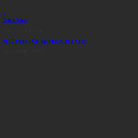
+
Quick View
Cải tạo môi trường
Xút Shreas – Cải tạo môi trường nước
Giá:
880.000
VNĐ