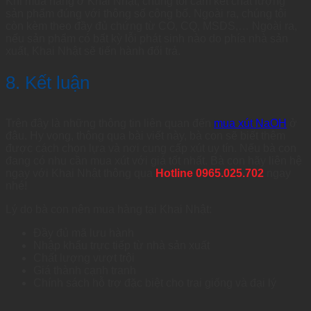
Khi mua hàng ở Khai Nhật, chúng tôi cam kết chất lượng
sản phẩm đúng với thông số công bố. Ngoài ra, chúng tôi
còn kèm theo đầy đủ chứng từ CO, CQ, MSDS,… Ngoài ra,
nếu sản phẩm có bất kỳ lỗi phát sinh nào do phía nhà sản
xuất, Khai Nhật sẽ tiến hành đổi trả.
8. Kết luận
Trên đây là những thông tin liên quan đến
mua xút NaOH
ở
đâu. Hy vọng, thông qua bài viết này, bà con sẽ biết thêm
được cách chọn lựa và nơi cung cấp xút uy tín. Nếu bà con
đang có nhu cần mua xút với giá tốt nhất. Bà con hãy liên hệ
ngay với Khai Nhật thông qua
Hotline 0965.025.702
ngay
nhé!
Lý do bà con nên mua hàng tại Khai Nhật:
Đầy đủ mã lưu hành
Nhập khẩu trực tiếp từ nhà sản xuất
Chất lượng vượt trội
Giá thành cạnh tranh
Chính sách hỗ trợ đặc biệt cho trại giống và đại lý