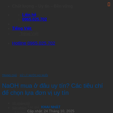
Skip
Chất lượng – Uy tín – Bền vững
to
Liên hệ
content
0965.025.702
Tiếng Việt
Tiếng Việt
Hotline 0965.025.702
TRANG CHỦ
›
XỬ LÝ NƯỚC AO NUÔI
NaOH mua ở đâu uy tín? Các tiêu chí
để chọn lựa đơn vị uy tín
Về chúng tôi
Tác giả:
KHAI NHẬT
Sản phẩm
Cập nhật: 24 Tháng 10, 2025
Nhóm Artemia