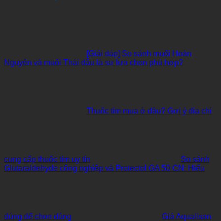
[Giải đáp] So sánh muối Hoàn
Nguyên và muối Thái đâu là sự lựa chọn phù hợp?
Thuốc tím mua ở đâu? Gợi ý địa chỉ
cung cấp thuốc tím uy tín
So sánh
Glutaraldehyde công nghiệp và Protectol GA 50 CN: Hiểu
đúng để chọn đúng
Giá Aqualisan