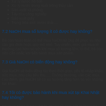
Xử lý nước hồ bơi
Xử lý nước trong nuôi trồng thủy sản
Sản xuất xà phòng
Tẩy rửa công nghiệp
Sản xuất giấy
Trung hòa axit nước thải….
7.2 NaOH mua số lượng ít có được hay không?
Bà con hoàn toàn có thể mua NaOH từ 1kg để phục vụ nhu
cầu gia đình hoặc quy mô nhỏ. Tuy nhiên, mức giá mua lẻ
thường cao hơn so với khi mua số lượng lớn. Vì thế, bà con
nên cân nhắc khi tiến hành mua sản phẩm.
7.3 Giá NaOH có biến động hay không?
Giá NaOH sẽ biến động tùy theo thời gian, yếu tố nhập khẩu,
sức mua, nhu cầu tiêu thụ,…. Thông thường, vào các mùa
cao điểm, giá NaOH sẽ có xu hướng tăng hơn so với những
lúc khác.
7.4 Tôi có được bảo hành khi mua xút tại Khai Nhật
hay không?