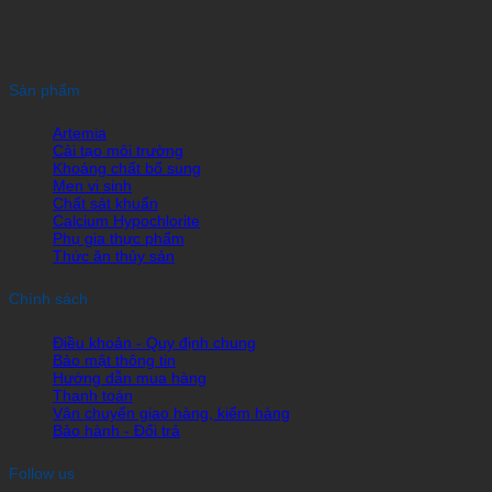
Sản phẩm
Artemia
Cải tạo môi trường
Khoáng chất bổ sung
Men vi sinh
Chất sát khuẩn
Calcium Hypochlorite
Phụ gia thực phẩm
Thức ăn thủy sản
Chính sách
Điều khoản - Quy định chung
Bảo mật thông tin
Hướng dẫn mua hàng
Thanh toán
Vận chuyển giao hàng, kiểm hàng
Bảo hành - Đổi trả
Follow us