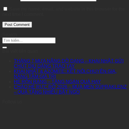
Save my name, email, and website in this browser for the
next time I comment.
Search
Bài viết liên quan
THÁNG 7 MƯA NẮNG DỞ DANG – KHAI NHẬT GỬI
CHÚT DỊU DÀNG TRAO TAY
KHAI NHẬT & AZOMITE: KẾT NỐI CHUYÊN GIA,
NÂNG TẦM GIÁ TRỊ
HÈ RỘN RÀNG – TẶNG NGÀN QUÀ HAY
CHÀO HÈ RỰC RỠ 2026 – MUA MEN SUPRAKLENZ
– QUÀ TẶNG NHIỀU BẤT NGỜ
Follow us