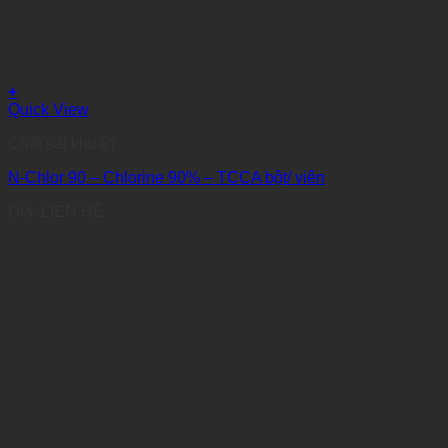
+
Quick View
Chất sát khuẩn
N-Chlor 90 – Chlorine 90% – TCCA bột/ viên
Giá: LIÊN HỆ