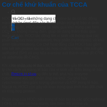
Cơ chế khử khuẩn của TCCA
Products
HOCl và OCl– là những dạng chlorine tự do có tác động
search
mạnh (phản ứng) đến các thành phần trong tế bào vi sinh
vật. Trong đó, HOCl mang lại hiệu quả khử trùng cao hơn
OCl– do không mang điện, giúp dễ dàng thẩm thấu qua
màng tế bào. HOCl tác động lên vi sinh vật thông qua các
Cart
phản ứng oxy hóa (oxidation), thủy phân (hydrolysis), và khử
amin (deamination). Cơ chế hoạt động của HOCl bao gồm
liên kết với protein tạo ra các hợp chất N-chloro, liên kết gốc
sulfhydryl (SH) và oxy hóa a-amino axit thành nitrile (R-CºN)
và aldehyde (R-CHO).
Khi xâm nhập vào tế bào, HOCl đầu tiên gây tổn thương vật
No products in the cart.
lý cho vách và màng tế bào của vi sinh vật. Bên trong tế bào
chất, HOCl ảnh hưởng đến ty thể, phá hủy enzyme
Return to shop
cytochrome xúc tác phản ứng oxi khử. Sự phá hủy
cytochrome làm giảm lượng glucose và ATP trong tế bào.
Ngoài ra, HOCl còn gây rối loạn trong quá trình trao đổi chất
và tổng hợp protein.
Phản ứng của HOCl bên trong tế bào tạo ra các gốc hydroxyl
(·OH), có tính oxi hóa mạnh, làm biến đổi purine và