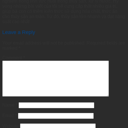
nghiệm trong lĩnh vực nuôi trồng thủy sản, xử lý nước. Hy
vọng những bài viết của tôi sẽ cung cấp thật nhiều giá trị,
giúp bà con có thêm kiến thức sử dụng hóa chất, thức ăn
cho thủy sản an toàn. Từ đó, thủy sản lớn nhanh và đạt năng
suất cao nhất
Leave a Reply
Your email address will not be published.
Required fields are
marked
*
Comment
*
Name
*
Email
*
Website