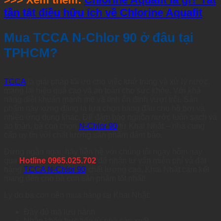
tần tật điều hữu ích về Chlorine Aquafit
Mua TCCA N-Chlor 90 ở đâu tại
TPHCM?
TCCA
là giải pháp tối ưu cho việc khử trùng và xử lý nước,
mang lại hiệu quả cao và an toàn cho sức khỏe. Với khả
năng diệt khuẩn mạnh mẽ và tính ổn định vượt trội. Sản
phẩm này xứng đáng là lựa chọn hàng đầu cho hồ bơi và
nhiều ứng dụng khác. Để đảm bảo nguồn nước luôn sạch và
an toàn, bà con chọn
N-Chlor 90
từ Khai Nhật – nhà cung
cấp uy tín với chất lượng sản phẩm đảm bảo.
Đừng ngần ngại, hãy liên hệ với chúng tôi ngay hôm nay
qua
Hotline 0965.025.702
để nhận tư vấn miễn phí và đặt
hàng
TCCA N-Chlor 90
chất lượng cao. Khai Nhật cam kết
mang đến cho bà con sản phẩm tốt nhất!
Lý do bà con nên mua hàng tại Khai Nhật:
Đầy đủ mã lưu hành
Nhập khẩu trực tiếp từ nhà sản xuất