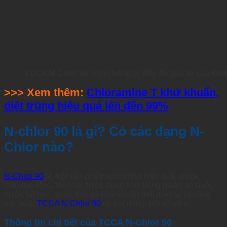
TCCA N-Chlor 90 chính hãng có đầy đủ giấy tờ của Khai
>>> Xem thêm:
Chloramine T khử khuẩn,
diệt trùng hiệu quả lên đến 99%
N-chlor 90 là gì? Có các dạng N-
Chlor nào?
N-Chlor 90
là một sản phẩm khử trùng hiệu quả, chứa
chlorine 90%, thường được dùng khử trùng nước ao nuôi,
nước hồ bơi, nước thải và khử khuẩn môi trường chuồng
trại nuôi.
TCCA N-Chlor 90
có hai dạng: bột và viên.
Thông tin chi tiết của TCCA N-Chlor 90