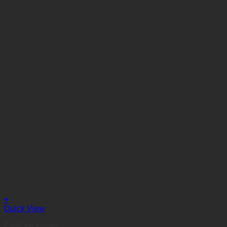
+
Quick View
Chất sát khuẩn