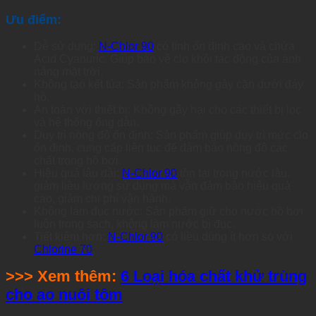
Ưu điểm:
Dễ sử dụng:
N-Chlor 90
có tính ổn định cao và chứa
Acid Cyanuric. Giúp bảo vệ clo khỏi tác động của ánh
nắng mặt trời.
Không tạo kết tủa: Sản phẩm không gây cặn dưới đáy
hồ.
An toàn với thiết bị: Không gây hại cho các thiết bị lọc
và hệ thống ống dẫn.
Duy trì nồng độ ổn định: Sản phẩm giúp duy trì mức clo
ổn định, cung cấp liên tục để đảm bảo nồng độ các
chất trong hồ bơi.
Hiệu quả lâu dài:
N-Chlor 90
tồn tại trong nước lâu,
giảm liều lượng sử dụng mà vẫn đảm bảo hiệu quả
cao, giảm chi phí vận hành.
Không làm đục nước: Sản phẩm giữ cho nước hồ bơi
luôn trong sạch, không làm nước bị đục.
Tiết kiệm hơn:
N-Chlor 90
có liều dùng ít hơn so với
Chlorine 70
.
>>> Xem thêm:
6 Loại hóa chất khử trùng
cho ao nuôi tôm