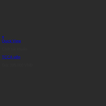
+
Quick View
Chất sát khuẩn
TCCA viên
Giá:
395.000
VNĐ