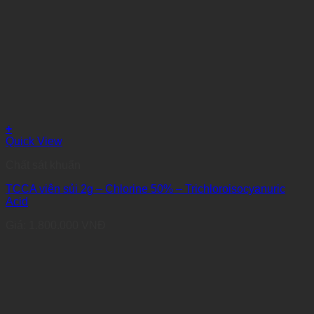
+
Quick View
Chất sát khuẩn
TCCA viên sủi 2g – Chlorine 50% – Trichloroisocyanuric
Acid
Giá:
1.800.000
VNĐ