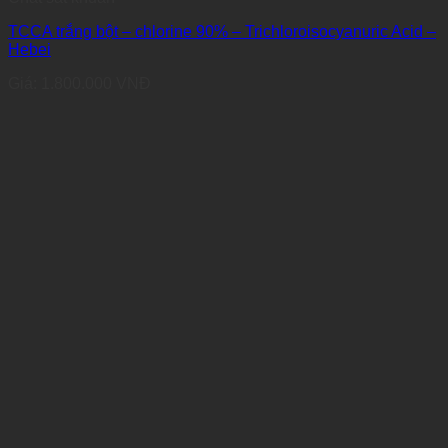
TCCA trắng bột – chlorine 90% – Trichloroisocyanuric Acid –
Hebei
Giá:
1.800.000
VNĐ