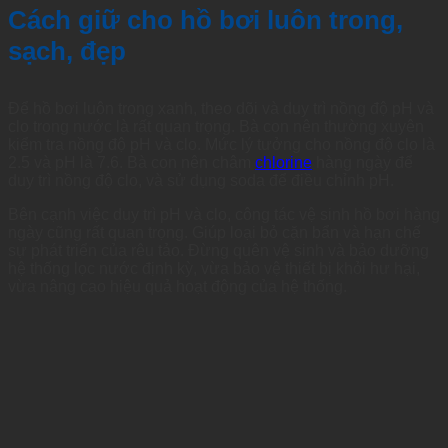
Cách giữ cho hồ bơi luôn trong,
sạch, đẹp
Để hồ bơi luôn trong xanh, theo dõi và duy trì nồng độ pH và
clo trong nước là rất quan trọng. Bà con nên thường xuyên
kiểm tra nồng độ pH và clo. Mức lý tưởng cho nồng độ clo là
2.5 và pH là 7.6. Bà con nên châm
chlorine
hàng ngày để
duy trì nồng độ clo, và sử dụng soda để điều chỉnh pH.
Bên cạnh việc duy trì pH và clo, công tác vệ sinh hồ bơi hàng
ngày cũng rất quan trọng. Giúp loại bỏ cặn bẩn và hạn chế
sự phát triển của rêu tảo. Đừng quên vệ sinh và bảo dưỡng
hệ thống lọc nước định kỳ, vừa bảo vệ thiết bị khỏi hư hại,
vừa nâng cao hiệu quả hoạt động của hệ thống.