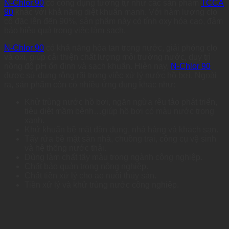
N-Chlor 90
có công dụng tương tự như các sản phẩm
TCCA
90
khác với khả năng diệt khuẩn mạnh. Với hàm lượng clo
cô đặc lên đến 90%, sản phẩm này có tính oxy hóa cao, đảm
bảo hiệu quả trong việc làm sạch.
N-Chlor 90
có khả năng hòa tan trong nước, giải phóng clo
và oxi, giúp cải thiện chất lượng môi trường nước, duy trì
nồng độ pH ổn định và sạch khuẩn. Hiện nay,
N-Chlor 90
được sử dụng rộng rãi trong việc xử lý nước hồ bơi. Ngoài
ra, sản phẩm còn có nhiều ứng dụng khác như:
Khử trùng nước hồ bơi, ngăn ngừa rêu tảo phát triển,
tiêu diệt mầm bệnh…giúp hồ bơi có màu nước trong
xanh.
Khử khuẩn bề mặt dân dụng, nhà hàng và khách sạn.
Tẩy rửa bề mặt sàn nhà, chuồng trại, công cụ vệ sinh
và hệ thống nước thải.
Dùng làm chất tẩy màu trong ngành công nghiệp.
Chất bảo quản trong nông nghiệp.
Chất tiền xử lý cho ao nuôi thủy sản.
Tiền xử lý và khử trùng nước công nghiệp.