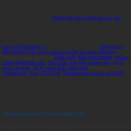
Tất tần tật những điều bà con cần
lưu ý về Chloramin T
Chlorine có
độc không? Các lưu ý quan trọng khi sử dụng chlorine
This entry was posted in
Chăn nuôi
,
Kiến thức ngành
,
Phòng
chống bệnh thủy sản
,
Thủy Sản
,
Vệ sinh chuồng trại
,
Xử lý
nước ao nuôi
,
Xử lý nước thải Chăn nuôi
and tagged
Chlorine 90
,
Tcca
,
TCCA 90
,
Trichloroisocyanuric acid 90%
.
Chuyên gia tư vấn Thủy sản Quốc Thái
Chuyên viên tư vấn thủy sản Quốc Thái với hơn 10 năm kinh