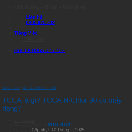
Skip
Chất lượng – Uy tín – Bền vững
to
Liên hệ
content
0965.025.702
Tiếng Việt
Tiếng Việt
Hotline 0965.025.702
TRANG CHỦ
›
XỬ LÝ NƯỚC AO NUÔI
TCCA là gì? TCCA N-Chlor 90 có mấy
dạng?
Về chúng tôi
Tác giả:
KHAI NHẬT
Sản phẩm
Cập nhật: 12 Tháng 9, 2025
Nhóm Artemia