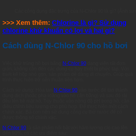
Các công dụng đặc trưng của N-Chlor 90 là gì? (Ảnh sư
>>> Xem thêm:
Chlorine là gì? Sử dụng
chlorine khử khuẩn có lợi và hại gì?
Cách dùng N-Chlor 90 cho hồ bơi
Việc khử trùng hồ bơi bằng
N-Chlor 90
dạng viên rất đơn
giản, không cần đến các dụng cụ hay thiết bị phức tạp. Với
thiết kế hộp nhỏ gọn, sản phẩm dễ dàng di chuyển. Giúp quá
trình thực hiện trở nên thuận tiện hơn.
Cách sử dụng: Hòa tan
N-Chlor 90
vào nước để tạo thành
dung dịch (hoặc pha loãng vào hồ cân bằng) và sau đó rải
đều lên bề mặt hồ. Tùy thuộc vào nồng độ pH trong hồ, cần
điều chỉnh liều lượng cho phù hợp. Để thực hiện một cách
chính xác. Bà con nên sử dụng công cụ thử nước để có
được thông số chính xác.
N-Chlor 90
là sản phẩm nổi bật với hàm lượng clo cao lên
đến 90%, có các ưu điểm sau: