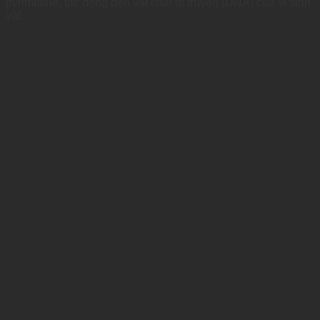
pyrimidine, tác động đến vật chất di truyền (DNA) của vi sinh
vật.