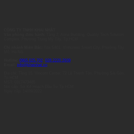
CÔNG TY TNHH KHAI NHẬT
Văn phòng điều hành:
Tầng 2, Anna Building, Quality Tech Solution
Complex, Phường Trung Mỹ Tây, Tp.HCM
Chi nhánh Miền Bắc:
Tòa S401, Vinhomes Smart City, Phường Tây
Mỗ, Hà Nội
Hotline:
0965.025.702
-
028.2220.2939
Email:
info@khainhat.vn
Địa chỉ: Tầng 15, Vincom Center, 72 Lê Thánh Tôn, Phường Sài Gòn,
Tp.HCM
MST: 0317473485
Nơi cấp: Sở Kế Hoạch Đầu Tư Tp.HCM
Ngày cấp: 14/09/2022