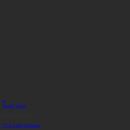
+
Quick View
Chất sát khuẩn
TCCA bột Sinopec