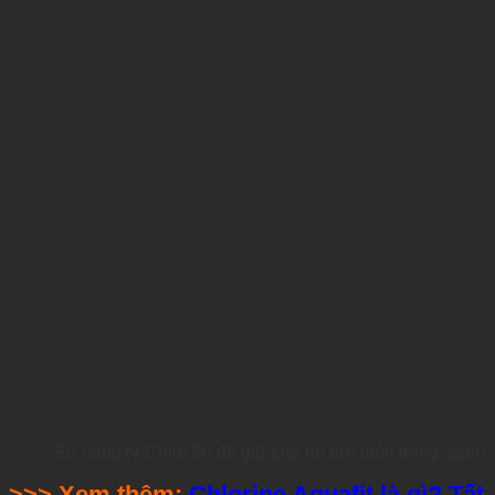
Sử dụng N-Chlor 90 để giữ cho hồ bơi luôn trong, sạch,
>>> Xem thêm:
Chlorine Aquafit là gì? Tất