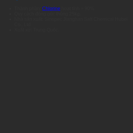
Thành phần:
Chlorine
hoạt tính > 90%
Quy cách đóng gói: thùng 25kg.
Nhà sản xuất: Sinopec Jianghan Salt Chemical Hubei
Co., Ltd
Xuất xứ:
Trung Quốc.