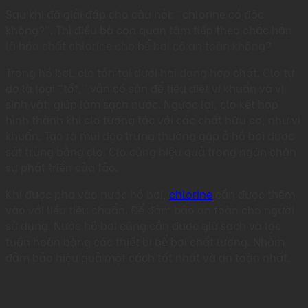
Sau khi đã giải đáp cho câu hỏi: “chlorine có độc
không?”. Thì điều bà con quan tâm tiếp theo chắc hẳn
là hóa chất chlorine cho bể bơi có an toàn không?
Trong hồ bơi, clo tồn tại dưới hai dạng hợp chất. Clo tự
do là loại “tốt,” vẫn có sẵn để tiêu diệt vi khuẩn và vi
sinh vật, giúp làm sạch nước. Ngược lại, clo kết hợp
hình thành khi clo tương tác với các chất hữu cơ, như vi
khuẩn. Tạo ra mùi đặc trưng thường gặp ở hồ bơi được
sát trùng bằng clo. Clo cũng hiệu quả trong ngăn chặn
sự phát triển của tảo.
Khi được pha vào nước hồ bơi,
chlorine
cần được thêm
vào với liều tiêu chuẩn. Để đảm bảo an toàn cho người
sử dụng. Nước hồ bơi cũng cần được giữ sạch và lọc
tuần hoàn bằng các thiết bị bể bơi chất lượng. Nhằm
đảm bảo hiệu quả một cách tốt nhất và an toàn nhất.