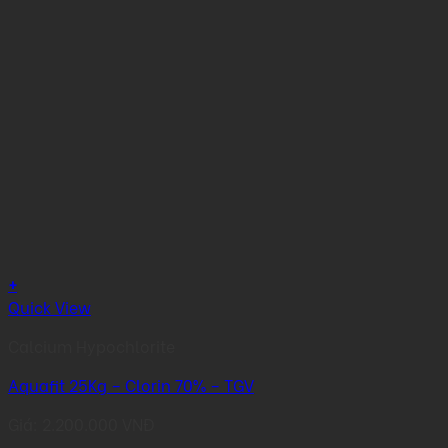
+
Quick View
Calcium Hypochlorite
Aquafit 25Kg – Clorin 70% – TGV
Giá:
2.200.000
VNĐ