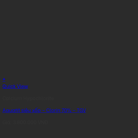
+
Quick View
Calcium Hypochlorite
Aquafit siêu xốp – Clorin 70% – TGV
Giá:
3.800.000
VNĐ