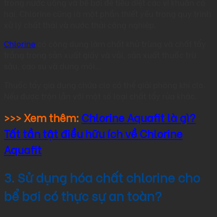
trong nước uống và bể bơi để tiêu diệt các vi khuẩn có
hại. Chlorine cũng là một phần thiết yếu trong quy trình
xử lý chất thải và nước thải công nghiệp.
Chlorine
có công dụng làm chất khử trùng và chất tẩy
trắng trong sản xuất giấy và vải, sản xuất thuốc trừ
sâu, cao su và dung môi…
Thuốc tẩy gia dụng chứa clo có thể giải phóng khí clo.
Nếu được trộn lẫn với một số loại chất tẩy rửa khác.
>>> Xem thêm:
Chlorine Aquafit là gì?
Tất tần tật điều hữu ích về Chlorine
Aquafit
3. Sử dụng hóa chất chlorine cho
bể bơi có thực sự an toàn?