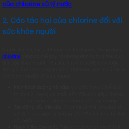
của chlorine xử lý nước
2. Các tác hại của chlorine đối với
sức khỏe người
Ngoài việc tìm hiểu chlorine có độc không, thì áp dụng
chlorine
cũng có thể gây ra những ảnh hưởng tiêu cực
đến sức khỏe người. Nếu tiếp xúc ở mức độ cao hoặc
trong điều kiện không an toàn. Dưới đây là một số rủi ro
của chlorine đối với con người:
Kích thích đường hô hấp:
Khí chlorine có thể kích
thích mũi, họng và phổi, dẫn đến các triệu chứng
như đau họng và khó chịu trong đường hô hấp.
Tác động xấu đến da:
Chlorine có thể làm da khô
và kích ứng, gây ra những vấn đề kích ứng da như
đỏ, ngứa…
Nguy hiểm cho mắt:
Tiếp xúc với chlorine có thể