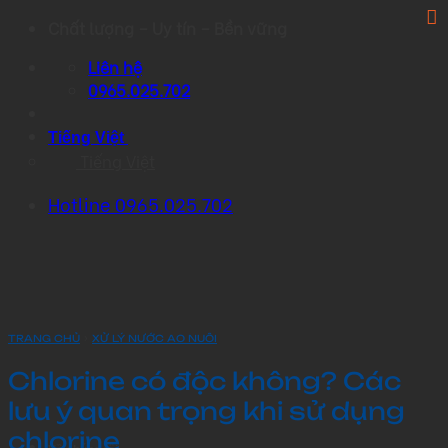
Skip
Chất lượng – Uy tín – Bền vững
to
Liên hệ
content
0965.025.702
Tiếng Việt
Tiếng Việt
Hotline 0965.025.702
›
TRANG CHỦ
XỬ LÝ NƯỚC AO NUÔI
Chlorine có độc không? Các
lưu ý quan trọng khi sử dụng
chlorine