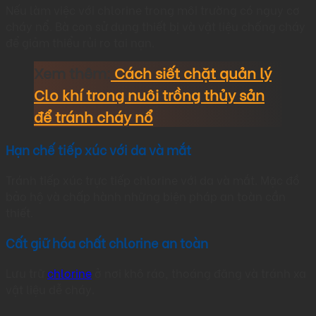
Nếu làm việc với chlorine trong môi trường có nguy cơ
cháy nổ. Bà con sử dụng thiết bị và vật liệu chống cháy
để giảm thiểu rủi ro tai nạn.
Xem thêm:
Cách siết chặt quản lý
Clo khí trong nuôi trồng thủy sản
để tránh cháy nổ
Hạn chế tiếp xúc với da và mắt
Tránh tiếp xúc trực tiếp chlorine với da và mắt. Mặc đồ
bảo hộ và chấp hành những biện pháp an toàn cần
thiết.
Cất giữ hóa chất chlorine an toàn
Lưu trữ
chlorine
ở nơi khô ráo, thoáng đãng và tránh xa
vật liệu dễ cháy.