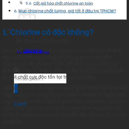
Cất giữ hóa chất chlorine an toàn
Mua chlorine chất lượng, giá tốt ở đâu tại TPHCM?
1. Chlorine có độc không?
No products in the cart.
Hóa chất
chlorine
hay còn gọi là clorin, được biết đến
Return to shop
như một chất oxi hóa và khử trùng mạnh mẽ. Vậy
chlorine có độc không? Câu trả lời là có, vì chlorine
được cấu tạo từ thành phần chính là khí Cl2 mà khí này
là một chất cực độc tồn tại trong tự nhiên.
Products
search
Hiện nay, chlorine được sử dụng rộng rãi trong hệ thống
cung cấp nước công cộng để diệt vi khuẩn và ngăn các
bệnh truyền nhiễm lây lan qua nước. Tuy nhiên, nếu con
Cart
người tiếp xúc kéo dài với chlorine mà không tuân thủ
các biện pháp an toàn, có thể dẫn đến những rủi ro cho
sức khỏe.