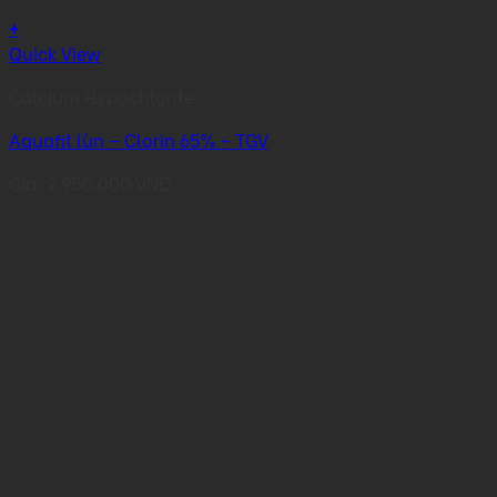
+
Quick View
Calcium Hypochlorite
Aquafit lùn – Clorin 65% – TGV
Giá:
2.950.000
VNĐ