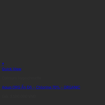
+
Quick View
Calcium Hypochlorite
Aqua ORG Ấn Độ – Chlorine 70% – ORGANIC
Giá:
3.100.000
VNĐ