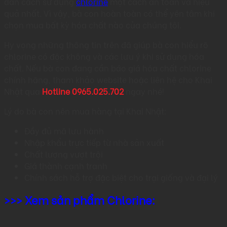
dẫn cách sử dụng
chlorine
một cách an toàn và hiệu
quả nhất. Vì vậy, bà con hoàn toàn có thể yên tâm khi
chọn mua bất kỳ hóa chất nào của chúng tôi.
Hy vọng những thông tin trên đã giúp bà con hiểu rõ
chlorine có độc không và các lưu ý khi sử dụng hóa
chất. Nếu bà con đang cần báo giá hóa chất chlorine
chính hãng, tham khảo website hoặc liên hệ cho Khai
Nhật qua
Hotline 0965.025.702
ngay nhé!
Lý do bà con nên mua hàng tại Khai Nhật:
Đầy đủ mã lưu hành
Nhập khẩu trực tiếp từ nhà sản xuất
Chất lượng vượt trội
Giá thành cạnh tranh
Chính sách hỗ trợ đặc biệt cho trại giống và đại lý
>>> Xem sản phẩm Chlorine: