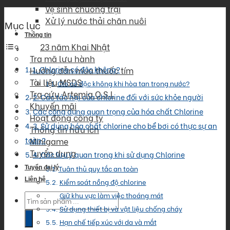
Vệ sinh chuồng trại
Xử lý nước thải chăn nuôi
Mục lục
Thông tin
23 năm Khai Nhật
Tra mã lưu hành
1. Chlorine có độc không?
Hướng dẫn mua thuốc tím
Tài liệu MSDS
Clo có độc không khi hòa tan trong nước?
Tra cứu Artemia O.S.I.
2. Các tác hại của chlorine đối với sức khỏe người
Khuyến mãi
Các công dụng quan trọng của hóa chất Chlorine
Hoạt động công ty
3. Sử dụng hóa chất chlorine cho bể bơi có thực sự an
Thông tin hữu ích
toàn?
Minigame
Tuyển dụng
4. Các lưu ý quan trọng khi sử dụng Chlorine
Tuân thủ quy tắc an toàn
Tuyển đại lý
Liên hệ
Kiểm soát nồng độ chlorine
Giữ khu vực làm việc thoáng mát
Products
search
Sử dụng thiết bị và vật liệu chống cháy
Hạn chế tiếp xúc với da và mắt