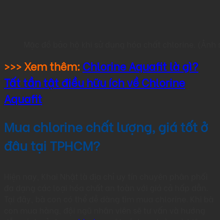
Mặc đồ bảo hộ khi sử dụng hóa chất chlorine. (Ảnh
>>> Xem thêm:
Chlorine Aquafit là gì?
Tất tần tật điều hữu ích về Chlorine
Aquafit
Mua chlorine chất lượng, giá tốt ở
đâu tại TPHCM?
Hiện nay, Khai Nhật là địa chỉ uy tín chuyên phân phối
đa dạng các loại hóa chất an toàn với giá cả hấp dẫn.
Tại đây, bà con có thể dễ dàng tìm mua chlorine. Khi bà
con mua hàng, đội ngũ nhân viên sẽ tư vấn và hướng