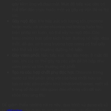
gây kích ứng và đau mắt. Mức độ tiếp xúc cao có
thể dẫn đến chảy nước mắt và gây ra vấn đề về thị
lực.
Gây ngộ độc:
Khi tiếp xúc với lượng lớn chlorine
hoặc nước có chứa chlorine mà không tuân thủ
biện pháp an toàn, có thể xảy ra ngộ độc. Các
triệu chứng bao gồm kích thích đường hô hấp, đau
mắt, đỏ da, và trong trường hợp nặng có thể gây
khó thở và tổn thương đường hô hấp.
Gây viêm phổi:
Nếu tiếp xúc lâu dài hoặc ở mức độ
cao, khí clo có thể gây ra các vấn đề hô hấp như
viêm phổi và tổn thương mô phổi.
Tạo ra các hợp chất phụ độc hại:
Chlorine trong
nước có thể phản ứng với các hợp chất hữu cơ,
tạo ra các phụ phẩm như trihalomethanes, một số
trong số đó có liên quan đến những vấn đề sức
khỏe như ung thư.
Để giảm thiểu những rủi ro này, quy trình sử dụng và xử
lý
chlorine
cần được thực hiện theo tiêu chuẩn an toàn