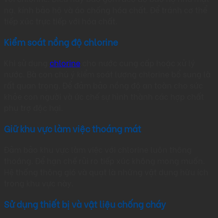
nạ, kính bảo hộ và áo chống hóa chất. Để tránh cơ thể
tiếp xúc trực tiếp với hóa chất.
Kiểm soát nồng độ chlorine
Khi sử dụng
chlorine
cho nước cung cấp hoặc xử lý
nước. Bà con chú ý kiểm soát lượng chlorine bổ sung là
rất quan trọng. Để đảm bảo nồng độ an toàn cho sức
khỏe con người và ức chế sự hình thành các hợp chất
phụ trợ độc hại.
Giữ khu vực làm việc thoáng mát
Đảm bảo khu vực làm việc với chlorine luôn thông
thoáng. Để hạn chế rủi ro tiếp xúc không mong muốn.
Hệ thống thông gió và quạt là những vật dụng hữu ích
trong khu vực này.
Sử dụng thiết bị và vật liệu chống cháy