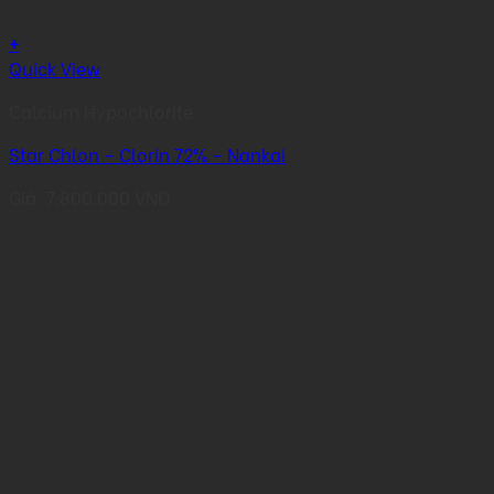
+
Quick View
Calcium Hypochlorite
Star Chlon – Clorin 72% – Nankai
Giá:
7.800.000
VNĐ