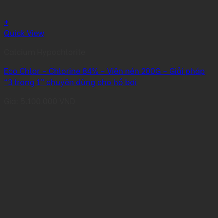
+
Quick View
Calcium Hypochlorite
Eco Chlor – Chlorine 84% – Viên nén 200G – Giải pháp
“3 trong 1” chuyên dùng cho hồ bơi
Giá:
5.100.000
VNĐ