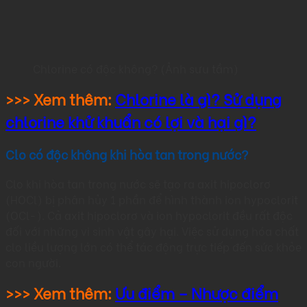
Chlorine có độc không? (Ảnh sưu tầm)
>>> Xem thêm:
Chlorine là gì? Sử dụng
chlorine khử khuẩn có lợi và hại gì?
Clo có độc không khi hòa tan trong nước?
Clo khi hòa tan trong nước sẽ tạo ra axit hipoclorơ
(HOCl) bị phân hủy 1 phần để hình thành ion hypoclorit
(OCl-). Cả axit hipoclorơ và ion hypoclorit đều rất độc
đối với những vi sinh vật gây hại. Việc sử dụng hóa chất
clo liều lượng lớn có thể tác động trực tiếp đến sức khỏe
con người.
>>> Xem thêm:
Ưu điểm – Nhược điểm