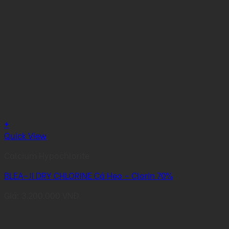
+
Quick View
Calcium Hypochlorite
BLEA-JI DRY CHLORINE Cá Heo – Clorin 70%
Giá:
3.200.000
VNĐ