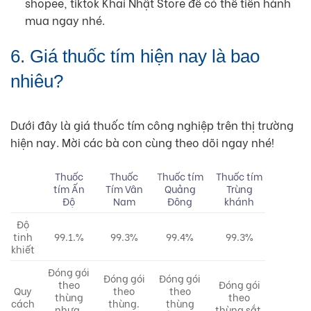
shopee, tiktok Khai Nhật Store để có thể tiến hành
mua ngay nhé.
6. Giá thuốc tím hiện nay là bao
nhiêu?
Dưới đây là giá thuốc tím công nghiệp trên thị trường
hiện nay. Mời các bà con cùng theo dõi ngay nhé!
Thuốc
Thuốc
T
huốc tím
Thuốc tím
tím Ấn
Tím Vân
Quảng
Trùng
Độ
Nam
Đông
khánh
Độ
tinh
99.1.%
99.3%
99.4%
99.3%
khiết
Đóng gói
Đóng gói
Đóng gói
theo
Đóng gói
Quy
theo
theo
thùng
theo
cách
thùng.
thùng
nhựa.
thùng sắt,