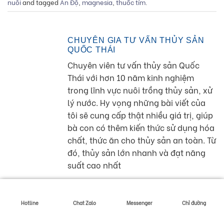
nuôi
and tagged
Ấn Độ
,
magnesia
,
thuốc tím
.
CHUYÊN GIA TƯ VẤN THỦY SẢN
QUỐC THÁI
Chuyên viên tư vấn thủy sản Quốc
Thái với hơn 10 năm kinh nghiệm
trong lĩnh vực nuôi trồng thủy sản, xử
lý nước. Hy vọng những bài viết của
tôi sẽ cung cấp thật nhiều giá trị, giúp
bà con có thêm kiến thức sử dụng hóa
chất, thức ăn cho thủy sản an toàn. Từ
đó, thủy sản lớn nhanh và đạt năng
suất cao nhất
Hotline
Chat Zalo
Messenger
Chỉ đường