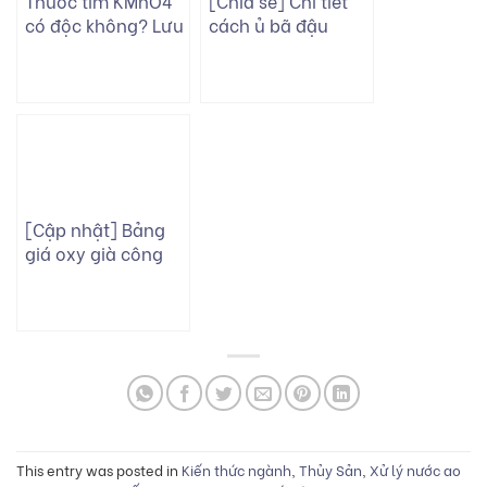
Thuốc tím KMnO4
[Chia sẻ] Chi tiết
có độc không? Lưu
cách ủ bã đậu
ý khi dùng thuốc
nành cho bò ăn no
tím KMnO4 cho ao
chóng lớn
tôm
[Cập nhật] Bảng
giá oxy già công
nghiệp mới nhất
2025
This entry was posted in
Kiến thức ngành
,
Thủy Sản
,
Xử lý nước ao