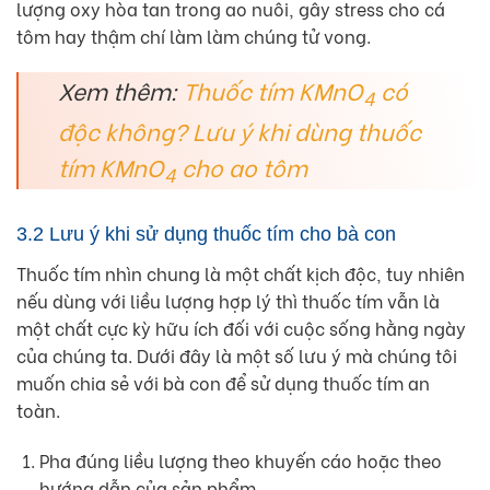
lượng oxy hòa tan trong ao nuôi, gây stress cho cá
tôm hay thậm chí làm làm chúng tử vong.
Xem thêm:
Thuốc tím KMnO
có
4
độc không? Lưu ý khi dùng thuốc
tím KMnO
cho ao tôm
4
3.2 Lưu ý khi sử dụng thuốc tím cho bà con
Thuốc tím nhìn chung là một chất kịch độc, tuy nhiên
nếu dùng với liều lượng hợp lý thì thuốc tím vẫn là
một chất cực kỳ hữu ích đối với cuộc sống hằng ngày
của chúng ta. Dưới đây là một số lưu ý mà chúng tôi
muốn chia sẻ với bà con để sử dụng thuốc tím an
toàn.
Pha đúng liều lượng theo khuyến cáo hoặc theo
hướng dẫn của sản phẩm.