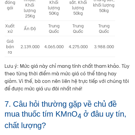
đóng
Khối
sắt. Khối
Khối
khối lượng
gói
lượng
lượng
lượng
50kg
50Kg
50kg
25Kg
Xuất
Trung
Trung
Trung
Ấn Độ
xứ
Quốc
Quốc
Quốc
Giá
bán
2.139.000
4.065.000
4.275.000
3.988.000
ra
Lưu ý: Mức giá này chỉ mang tính chất tham khảo. Tùy
theo từng thời điểm mà mức giá có thể tăng hay
giảm. Vì thế, bà con nên liên hệ trực tiếp với chúng tôi
để được mức giá ưu đãi nhất nhé!
7. Câu hỏi thường gặp về chủ đề
mua thuốc tím KMnO
ở đâu uy tín,
4
chất lượng?