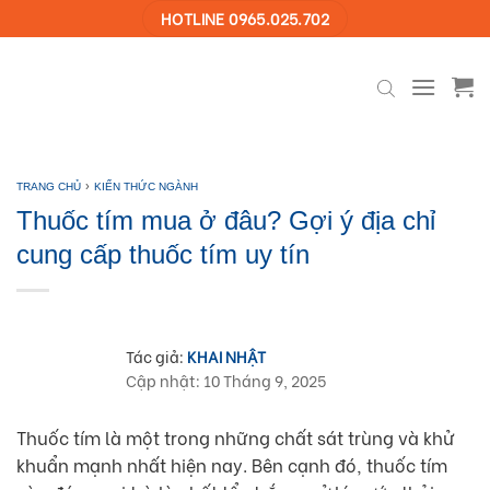
Skip
HOTLINE 0965.025.702
to
content
›
TRANG CHỦ
KIẾN THỨC NGÀNH
Thuốc tím mua ở đâu? Gợi ý địa chỉ
cung cấp thuốc tím uy tín
Tác giả:
KHAI NHẬT
Cập nhật: 10 Tháng 9, 2025
Thuốc tím là một trong những chất sát trùng và khử
khuẩn mạnh nhất hiện nay. Bên cạnh đó, thuốc tím