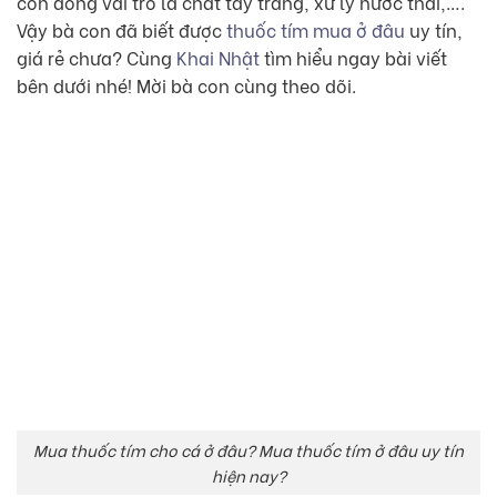
còn đóng vai trò là chất tẩy trắng, xử lý nước thải,….
Vậy bà con đã biết được
thuốc tím mua ở đâu
uy tín,
giá rẻ chưa? Cùng
Khai Nhật
tìm hiểu ngay bài viết
bên dưới nhé! Mời bà con cùng theo dõi.
Mua thuốc tím cho cá ở đâu? Mua thuốc tím ở đâu uy tín
hiện nay?