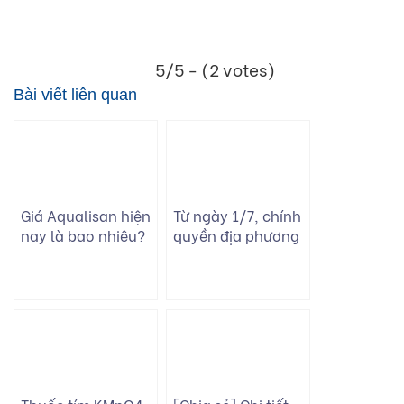
5/5 - (2 votes)
Bài viết liên quan
Giá Aqualisan hiện
Từ ngày 1/7, chính
nay là bao nhiêu?
quyền địa phương
Mua ở đâu uy tín?
2 cấp chính thức
hoạt động trên
toàn quốc