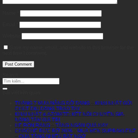
Name
*
Email
*
Website
Save my name, email, and website in this browser for the
next time I comment.
Search
Bài viết liên quan
THÁNG 7 MƯA NẮNG DỞ DANG – KHAI NHẬT GỬI
CHÚT DỊU DÀNG TRAO TAY
KHAI NHẬT & AZOMITE: KẾT NỐI CHUYÊN GIA,
NÂNG TẦM GIÁ TRỊ
HÈ RỘN RÀNG – TẶNG NGÀN QUÀ HAY
CHÀO HÈ RỰC RỠ 2026 – MUA MEN SUPRAKLENZ
– QUÀ TẶNG NHIỀU BẤT NGỜ