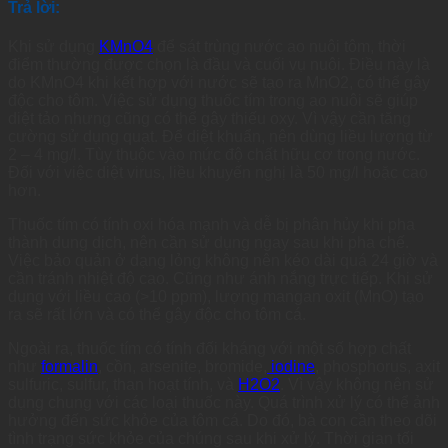
Trả lời:
Khi sử dụng
KMnO4
để sát trùng nước ao nuôi tôm, thời
điểm thường được chọn là đầu và cuối vụ nuôi. Điều này là
do KMnO4 khi kết hợp với nước sẽ tạo ra MnO2, có thể gây
độc cho tôm. Việc sử dụng thuốc tím trong ao nuôi sẽ giúp
diệt tảo nhưng cũng có thể gây thiếu oxy. Vì vậy cần tăng
cường sử dụng quạt. Để diệt khuẩn, nên dùng liều lượng từ
2 – 4 mg/l. Tùy thuộc vào mức độ chất hữu cơ trong nước.
Đối với việc diệt virus, liều khuyến nghị là 50 mg/l hoặc cao
hơn.
Thuốc tím có tính oxi hóa mạnh và dễ bị phân hủy khi pha
thành dung dịch, nên cần sử dụng ngay sau khi pha chế.
Việc bảo quản ở dạng lỏng không nên kéo dài quá 24 giờ và
cần tránh nhiệt độ cao. Cũng như ánh nắng trực tiếp. Khi sử
dụng với liều cao (>10 ppm), lượng mangan oxit (MnO) tạo
ra sẽ rất lớn và có thể gây độc cho tôm cá.
Ngoài ra, thuốc tím có tính đối kháng với một số hợp chất
như
formalin
, cồn, arsenite, bromide,
iodine
, phosphorus, axit
sulfuric, sulfur, than hoạt tính, và
H2O2
. Vì vậy không nên sử
dụng chung với các loại thuốc này. Quá trình xử lý có thể ảnh
hưởng đến sức khỏe của tôm cá. Do đó, bà con cần theo dõi
tình trạng sức khỏe của chúng sau khi xử lý. Thời gian tối