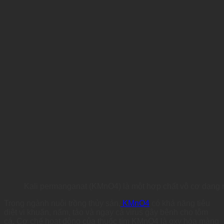
Kali permanganat (KMnO4) là một hợp chất vô cơ dạng r
Trong ngành nuôi trồng thủy sản,
KMnO4
có khả năng tiêu
diệt vi khuẩn, nấm, tảo và ngay cả virus gây bệnh cho tôm
cá. Cơ chế hoạt động của thuốc tím KMnO4 là oxy hóa màng