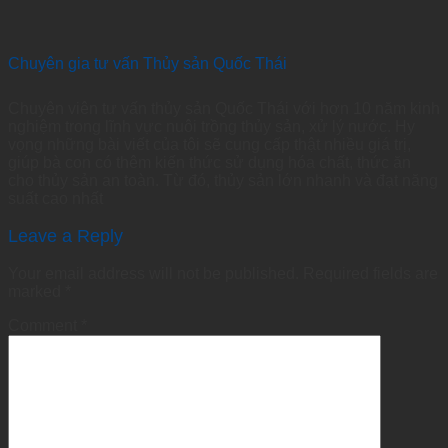
Chuyên gia tư vấn Thủy sản Quốc Thái
Chuyên viên tư vấn thủy sản Quốc Thái với hơn 10 năm kinh
nghiệm trong lĩnh vực nuôi trồng thủy sản, xử lý nước. Hy
vọng những bài viết của tôi sẽ cung cấp thật nhiều giá trị,
giúp bà con có thêm kiến thức sử dụng hóa chất, thức ăn
cho thủy sản an toàn. Từ đó, thủy sản lớn nhanh và đạt năng
suất cao nhất
Leave a Reply
Your email address will not be published.
Required fields are
marked
*
Comment
*