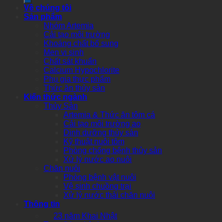
Về chúng tôi
Sản phẩm
Nhóm Artemia
Cải tạo môi trường
Khoáng chất bổ sung
Men vi sinh
Chất sát khuẩn
Calcium Hypochlorite
Phụ gia thực phẩm
Thức ăn thủy sản
Kiến thức ngành
Thủy Sản
Artemia & Thức ăn tôm cá
Cải tạo môi trường ao
Dinh dưỡng thủy sản
Kỹ thuật nuôi tôm
Phòng chống bệnh thủy sản
Xử lý nước ao nuôi
Chăn nuôi
Phòng bệnh vật nuôi
Vệ sinh chuồng trại
Xử lý nước thải chăn nuôi
Thông tin
23 năm Khai Nhật