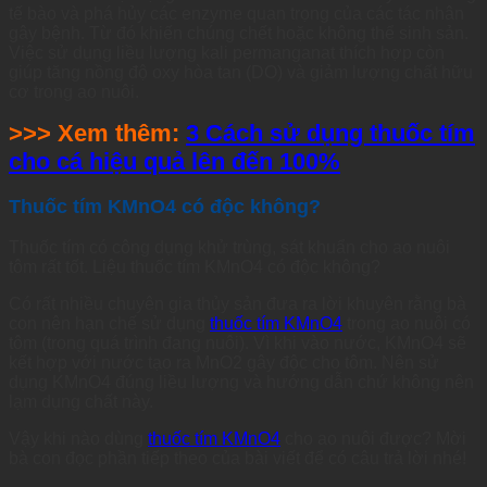
tế bào và phá hủy các enzyme quan trọng của các tác nhân
gây bệnh. Từ đó khiến chúng chết hoặc không thể sinh sản.
Việc sử dụng liều lượng kali permanganat thích hợp còn
giúp tăng nồng độ oxy hòa tan (DO) và giảm lượng chất hữu
cơ trong ao nuôi.
>>> Xem thêm:
3 Cách sử dụng thuốc tím
cho cá hiệu quả lên đến 100%
Thuốc tím KMnO4 có độc không?
Thuốc tím có công dụng khử trùng, sát khuẩn cho ao nuôi
tôm rất tốt. Liệu thuốc tím KMnO4 có độc không?
Có rất nhiều chuyên gia thủy sản đưa ra lời khuyên rằng bà
con nên hạn chế sử dụng
thuốc tím KMnO4
trong ao nuôi có
tôm (trong quá trình đang nuôi). Vì khi vào nước, KMnO4 sẽ
kết hợp với nước tạo ra MnO2 gây độc cho tôm. Nên sử
dụng KMnO4 đúng liều lượng và hướng dẫn chứ không nên
lạm dụng chất này.
Vậy khi nào dùng
thuốc tím KMnO4
cho ao nuôi được? Mời
bà con đọc phần tiếp theo của bài viết để có câu trả lời nhé!