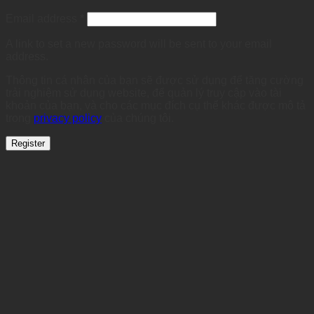
Required
Email address
*
A link to set a new password will be sent to your email
address.
Thông tin cá nhân của bạn sẽ được sử dụng để tăng cường
trải nghiệm sử dụng website, để quản lý truy cập vào tài
khoản của bạn, và cho các mục đích cụ thể khác được mô tả
trong
privacy policy
của chúng tôi.
Register