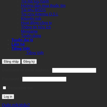
Tra mã lưu hành
Hướng dẫn mua thuốc tím
Tài liệu MSDS
Tra cứu Artemia O.S.I.
Khuyến mãi
Hoạt động công ty
Thông tin hữu ích
Minigame
Tuyển dụng
Tuyển đại lý
Liên hệ
Tiếng Việt
Tiếng Việt
Đăng nhập
Đăng ký
Required
Username or email address
*
Required
Password
*
Remember me
Log in
Quên mật khẩu?