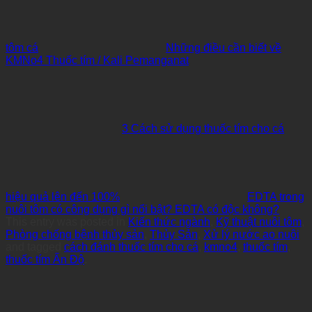
tôm cá
Những điều cần biết về
KMNo4 Thuốc tím / Kali Pemanganat
3 Cách sử dụng thuốc tím cho cá
hiệu quả lên đến 100%
EDTA trong
nuôi tôm có công dụng gì nổi bật? EDTA có độc không?
This entry was posted in
Kiến thức ngành
,
Kỹ thuật nuôi tôm
,
Phòng chống bệnh thủy sản
,
Thủy Sản
,
Xử lý nước ao nuôi
and tagged
cách đánh thuốc tím cho cá
,
kmno4
,
thuốc tím
,
thuốc tím Ấn Độ
.