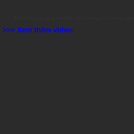
Để khắc phục và giảm thiểu hiện tượng phì dưỡng, ngườ
>>> Xem thêm video: