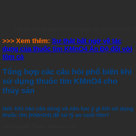
Vậy khi nào dùng thuốc tím KMnO4 cho ao nuôi được? 
>>> Xem thêm:
Sự thật bất ngờ về tác
dụng của thuốc tím KMnO4 Ấn Độ đối với
tôm cá
Tổng hợp các câu hỏi phổ biến khi
sử dụng thuốc tím KMnO4 cho
thủy sản
Hỏi: Khi nào cần dùng và nên lưu ý gì khi sử dụng
thuốc tím (KMnO4) để xử lý ao nuôi tôm?
(anh Nguyễn Thanh, tỉnh Bạc Liêu)