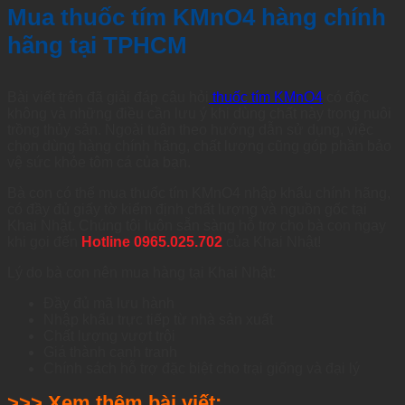
Mua thuốc tím KMnO4 hàng chính
hãng tại TPHCM
Bài viết trên đã giải đáp câu hỏi
thuốc tím KMnO4
có độc
không và những điều cần lưu ý khi dùng chất này trong nuôi
trồng thủy sản. Ngoài tuân theo hướng dẫn sử dụng, việc
chọn dùng hàng chính hãng, chất lượng cũng góp phần bảo
vệ sức khỏe tôm cá của bạn.
Bà con có thể mua thuốc tím KMnO4 nhập khẩu chính hãng,
có đầy đủ giấy tờ kiểm định chất lượng và nguồn gốc tại
Khai Nhật. Chúng tôi luôn sẵn sàng hỗ trợ cho bà con ngay
khi gọi đến
Hotline 0965.025.702
của Khai Nhật!
Lý do bà con nên mua hàng tại Khai Nhật:
Đầy đủ mã lưu hành
Nhập khẩu trực tiếp từ nhà sản xuất
Chất lượng vượt trội
Giá thành cạnh tranh
Chính sách hỗ trợ đặc biệt cho trại giống và đại lý
>>> Xem thêm bài viết: