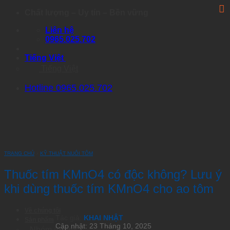
Skip
Chất lượng – Uy tín – Bền vững
to
Liên hệ
content
0965.025.702
Tiếng Việt
Tiếng Việt
Hotline 0965.025.702
TRANG CHỦ
›
KỸ THUẬT NUÔI TÔM
Thuốc tím KMnO4 có độc không? Lưu ý
khi dùng thuốc tím KMnO4 cho ao tôm
Về chúng tôi
Tác giả:
KHAI NHẬT
Sản phẩm
Cập nhật: 23 Tháng 10, 2025
Nhóm Artemia