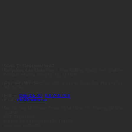
CÔNG TY TNHH KHAI NHẬT
Văn phòng điều hành:
Tầng 2, Anna Building, Quality Tech Solution
Complex, Phường Trung Mỹ Tây, Tp.HCM
Chi nhánh Miền Bắc:
Tòa S401, Vinhomes Smart City, Phường Tây
Mỗ, Hà Nội
Hotline:
0965.025.702
-
028.2220.2939
Email:
info@khainhat.vn
Địa chỉ: Tầng 15, Vincom Center, 72 Lê Thánh Tôn, Phường Sài Gòn,
Tp.HCM
MST: 0317473485
Nơi cấp: Sở Kế Hoạch Đầu Tư Tp.HCM
Ngày cấp: 14/09/2022