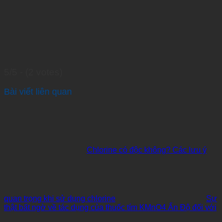
5/5 - (2 votes)
Bài viết liên quan
Chlorine có độc không? Các lưu ý
quan trọng khi sử dụng chlorine
Sự
thật bất ngờ về tác dụng của thuốc tím KMnO4 Ấn Độ đối với