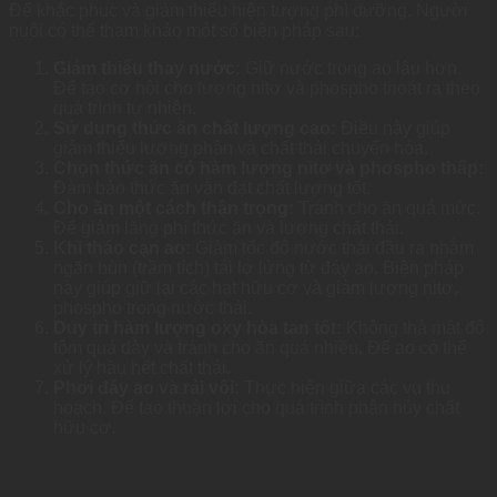
Để khắc phục và giảm thiểu hiện tượng phì dưỡng. Người
nuôi có thể tham khảo một số biện pháp sau:
Giảm thiểu thay nước:
Giữ nước trong ao lâu hơn.
Để tạo cơ hội cho lượng nitơ và phospho thoát ra theo
quá trình tự nhiên.
Sử dụng thức ăn chất lượng cao:
Điều này giúp
giảm thiểu lượng phân và chất thải chuyển hóa.
Chọn thức ăn có hàm lượng nitơ và phospho thấp:
Đảm bảo thức ăn vẫn đạt chất lượng tốt.
Cho ăn một cách thận trọng:
Tránh cho ăn quá mức.
Để giảm lãng phí thức ăn và lượng chất thải.
Khi tháo cạn ao:
Giảm tốc độ nước thải đầu ra nhằm
ngăn bùn (trầm tích) tái lơ lửng từ đáy ao. Biện pháp
này giúp giữ lại các hạt hữu cơ và giảm lượng nitơ,
phospho trong nước thải.
Duy trì hàm lượng oxy hòa tan tốt:
Không thả mật độ
tôm quá dày và tránh cho ăn quá nhiều. Để ao có thể
xử lý hầu hết chất thải.
Phơi đáy ao và rải vôi:
Thực hiện giữa các vụ thu
hoạch. Để tạo thuận lợi cho quá trình phân hủy chất
hữu cơ.