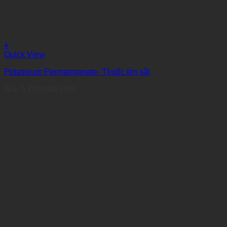
+
Quick View
Potassium Permanganate- Thuốc tím sắt
Giá:
5.750.000
VNĐ