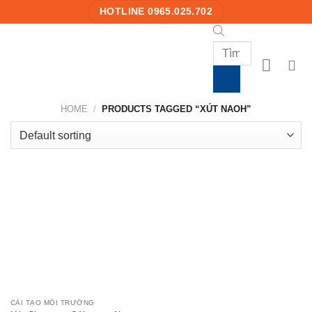
Skip
HOTLINE 0965.025.702
to
content
Products
search
HOME
/
PRODUCTS TAGGED “XÚT NAOH”
CẢI TẠO MÔI TRƯỜNG