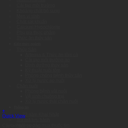
Cải tạo môi trường
Khoáng chất bổ sung
Men vi sinh
Chất sát khuẩn
Calcium Hypochlorite
Phụ gia thực phẩm
Thức ăn thủy sản
Kiến thức ngành
Thủy Sản
Artemia & Thức ăn tôm cá
Cải tạo môi trường ao
Dinh dưỡng thủy sản
Kỹ thuật nuôi tôm
Phòng chống bệnh thủy sản
Xử lý nước ao nuôi
Chăn nuôi
Phòng bệnh vật nuôi
Vệ sinh chuồng trại
Xử lý nước thải chăn nuôi
Thông tin
+
23 năm Khai Nhật
Quick View
Tra mã lưu hành
Hướng dẫn mua thuốc tím
Cải tạo môi trường