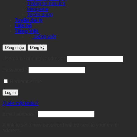
Thông tin hữu ích
Minigame
Tuyển dụng
Tuyển đại lý
Liên hệ
Tiếng Việt
Tiếng Việt
Đăng nhập
Đăng ký
Required
Username or email address
*
Required
Password
*
Remember me
Log in
Quên mật khẩu?
Required
Email address
*
A link to set a new password will be sent to your email
address.