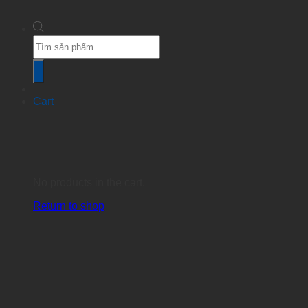
Products
search
Cart
No products in the cart.
Return to shop