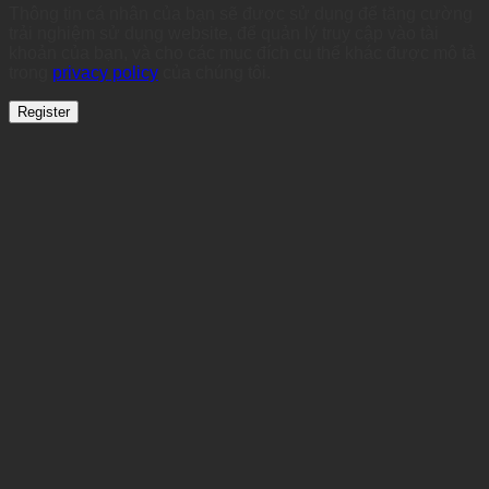
Thông tin cá nhân của bạn sẽ được sử dụng để tăng cường
trải nghiệm sử dụng website, để quản lý truy cập vào tài
khoản của bạn, và cho các mục đích cụ thể khác được mô tả
trong
privacy policy
của chúng tôi.
Register