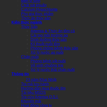
Men vi sinh
Chất sát khuẩn
Calcium Hypochlorite
Phụ gia thực phẩm
Thức ăn thủy sản
Kiến thức ngành
Thủy Sản
Artemia & Thức ăn tôm cá
Cải tạo môi trường ao
Dinh dưỡng thủy sản
Kỹ thuật nuôi tôm
Phòng chống bệnh thủy sản
Xử lý nước ao nuôi
Chăn nuôi
Phòng bệnh vật nuôi
Vệ sinh chuồng trại
Xử lý nước thải chăn nuôi
Thông tin
23 năm Khai Nhật
Tra mã lưu hành
Hướng dẫn mua thuốc tím
Tài liệu MSDS
Tra cứu Artemia O.S.I.
Khuyến mãi
Hoạt động công ty