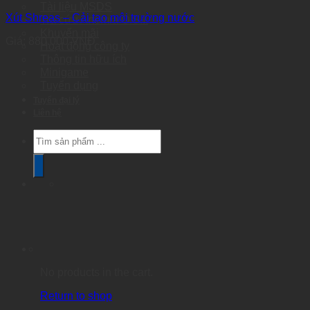
Tài liệu MSDS
Xút Shreas – Cải tạo môi trường nước
Tra cứu Artemia O.S.I.
Khuyến mãi
Giá:
880.000
VNĐ
Hoạt động công ty
Thông tin hữu ích
Minigame
Tuyển dụng
Tuyển đại lý
Liên hệ
Products
search
No products in the cart.
Return to shop