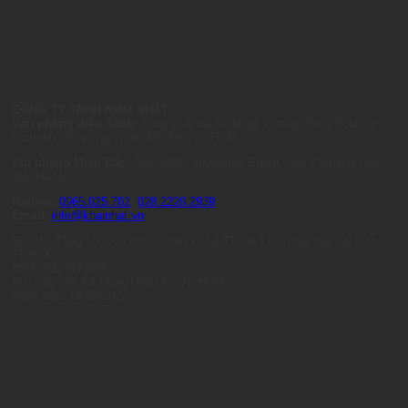
CÔNG TY TNHH KHAI NHẬT
Văn phòng điều hành:
Tầng 2, Anna Building, Quality Tech Solution
Complex, Phường Trung Mỹ Tây, Tp.HCM
Chi nhánh Miền Bắc:
Tòa S401, Vinhomes Smart City, Phường Tây
Mỗ, Hà Nội
Hotline:
0965.025.702
-
028.2220.2939
Email:
info@khainhat.vn
Địa chỉ: Tầng 15, Vincom Center, 72 Lê Thánh Tôn, Phường Sài Gòn,
Tp.HCM
MST: 0317473485
Nơi cấp: Sở Kế Hoạch Đầu Tư Tp.HCM
Ngày cấp: 14/09/2022