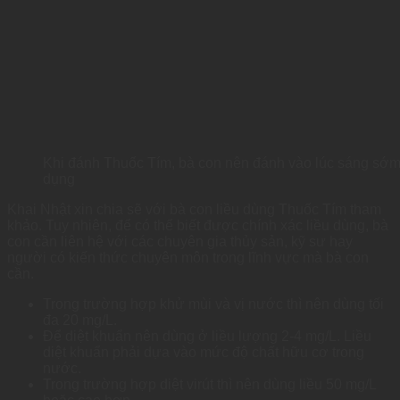
Khi đánh Thuốc Tím, bà con nên đánh vào lúc sáng sớm
dụng
Khai Nhật xin chia sẽ với bà con liều dùng Thuốc Tím tham
khảo. Tuy nhiên, để có thể biết được chính xác liều dùng, bà
con cần liên hệ với các chuyên gia thủy sản, kỹ sư hay
người có kiến thức chuyên môn trong lĩnh vực mà bà con
cần.
Trong trường hợp khử mùi và vị nước thì nên dùng tối
đa 20 mg/L.
Để diệt khuẩn nên dùng ở liều lượng 2-4 mg/L. Liều
diệt khuẩn phải dựa vào mức độ chất hữu cơ trong
nước.
Trong trường hợp diệt virút thì nên dùng liều 50 mg/L