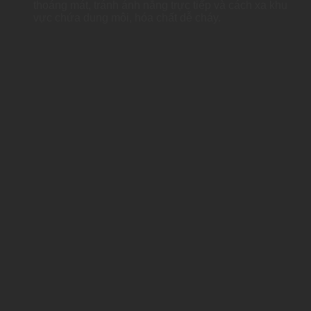
thoáng mát, tránh ánh nắng trực tiếp và cách xa khu
vực chứa dung môi, hóa chất dễ cháy.