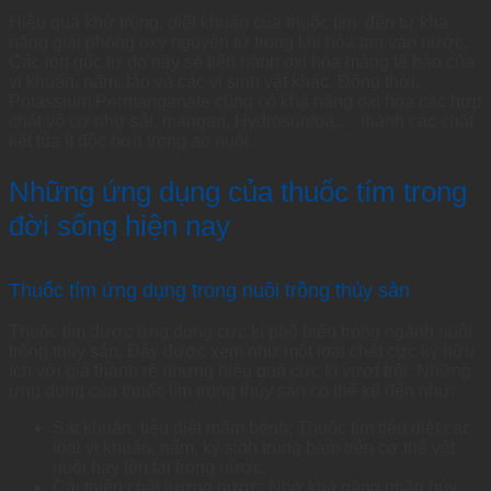
Hiệu quả khử trùng, diệt khuẩn của thuốc tím đến từ khả
năng giải phóng oxy nguyên tử trong khi hòa tan vào nước.
Các ion gốc tự do này sẽ tiến hành oxi hóa màng tế bào của
vi khuẩn, nấm, tảo và các vi sinh vật khác. Đồng thời,
Potassium Permanganate cũng có khả năng oxi hóa các hợp
chất vô cơ như sắt, mangan, Hydrosunfua,… thành các chất
kết tủa ít độc hơn trong ao nuôi.
Những ứng dụng của thuốc tím trong
đời sống hiện nay
Thuốc tím ứng dụng trong nuôi trồng thủy sản
Thuốc tím được ứng dụng cực kì phổ biến trong ngành nuôi
trồng thủy sản. Đây được xem như một loại chất cực kỳ hữu
ích với giá thành rẻ nhưng hiệu quả cực kì vượt trội. Những
ứng dụng của thuốc tím trong thủy sản có thể kể đến như:
Sát khuẩn, tiêu diệt mầm bệnh: Thuốc tím tiêu diệt các
loại vi khuẩn, nấm, ký sinh trùng bám trên cơ thể vật
nuôi hay tồn tại trong nước.
Cải thiện chất lượng nước: Nhờ khả năng phân hủy