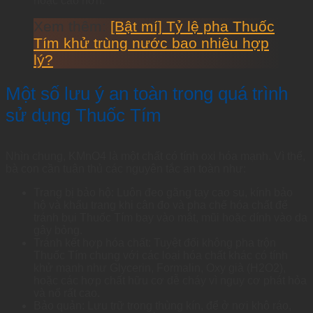
hoặc cao hơn.
Xem thêm:
[Bật mí] Tỷ lệ pha Thuốc
Tím khử trùng nước bao nhiêu hợp
lý?
Một số lưu ý an toàn trong quá trình
sử dụng Thuốc Tím
Nhìn chung, KMnO4 là một chất có tính oxi hóa mạnh. Vì thế,
bà con cần tuân thủ các nguyên tắc an toàn như:
Trang bị bảo hộ: Luôn đeo găng tay cao su, kính bảo
hộ và khẩu trang khi cân đo và pha chế hóa chất để
tránh bụi Thuốc Tím bay vào mắt, mũi hoặc dính vào da
gây bỏng.
Tránh kết hợp hóa chất: Tuyệt đối không pha trộn
Thuốc Tím chung với các loại hóa chất khác có tính
khử mạnh như Glycerin, Formalin, Oxy già (H2O2),
hoặc các hợp chất hữu cơ dễ cháy vì nguy cơ phát hỏa
và nổ rất cao.
Bảo quản: Lưu trữ trong thùng kín, để ở nơi khô ráo,