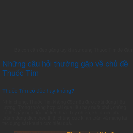
Bà con cần đeo găng tay khi sử dụng Thuốc Tím để đảm
Những câu hỏi thường gặp về chủ đề
Thuốc Tím
Thuốc Tím có độc hay không?
Nhìn chung, Thuốc Tím không độc nếu được xài đúng liều
lượng. Trong trường hợp xài quá liều hay nuốt phải, chúng
có thể gây ngộ độc hệ tiêu hóa. Tuy nhiên, khi được pha
thành dung dịch theo tỉ lệ, chúng cực kì an toàn và mang lại
tác dụng sát khuẩn cực hiệu quả.