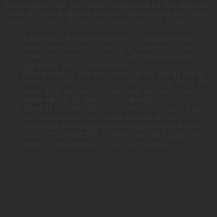
Trong ngành chăn nuôi, thuốc tím đóng vai trò như một chất
sát khuẩn bảo vệ vật nuôi khỏi các mầm bệnh và dịch bệnh
vô cùng hiệu quả. Những ứng dụng này có thể kể đến như:
Sát khuẩn, vệ sinh chuồng trại: Sử dụng dung dịch
thuốc tím pha loãng để có thể xịt khử trùng bề mặt
chuồng trại, máng ăn uống. Từ đó ngăn chặn được
mầm bệnh tồn tại và bùng phát.
Điều trị bệnh lý: Đối với vật nuôi bị các vấn đề như bị
thương, lở loét, hay bị các vấn đề về móng. Thuốc tím
được dùng như một chất sát trùng, diệt khuẩn cực kì
mạnh mẽ. Từ đó, bệnh lý của vật nuôi
Dùng để tắm định kiểm soát bệnh cho vật nuôi: Vào
những mùa mưa hay thời tiết thay đổi đột xuất.
Potassium Permanganate thường được pha thành
dung dịch để tắm định kỳ. Điều này nhằm ngăn chặn
nguy cơ bùng phát bệnh dịch của vật nuôi.