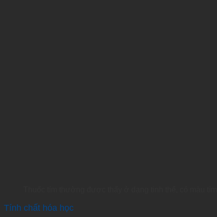
Thuốc tím thường được thấy ở dạng tinh thể, có màu tí
Tính chất hóa học