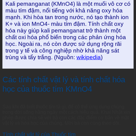
Kali pemanganat (KMnO4) là một muối vô cơ có
màu tím đậm, nổi tiếng với khả năng oxy hóa
mạnh. Khi hòa tan trong nước, nó tạo thành ion
K+ và ion MnO4- màu tím đậm. Tính chất oxy
hóa này giúp kali pemanganat trở thành một
chất oxi hóa phổ biến trong các phản ứng hóa
học. Ngoài ra, nó còn được sử dụng rộng rãi
trong y tế và công nghiệp nhờ khả năng sát
trùng và tẩy trắng. (Nguồn:
wikipedia
)
Các tính chất vật lý và tính chất hóa
học của thuốc tím KMnO4
Sau khi đã biết thuốc tím là gì, để có thể ứng dụng chúng
trong đời sống hằng ngày một cách hiệu quả. Khai Nhật xin
phép được chia sẻ với bà con các đặc điểm cơ bản về mặt
vật lý và hóa học của chúng. Mời bà con cùng theo dõi.
Tính chất vật lý của Thuốc tím