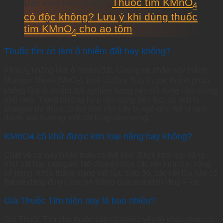
Bài viết liên quan:
Thuốc tím KMnO
4
có độc không? Lưu ý khi dùng thuốc
tím KMnO
cho ao tôm
4
Thuốc tím có làm ô nhiễm đất hay không?
KMnO
không làm ô nhiễm đất. Chúng sẽ phân hủy thành
4
Mangan Đioxit (MnO
), Kali và Oxy. Đây là các thành phần
2
không làm ô nhiễm đất nghiêm trọng nếu sử dụng liều lượng
phù hợp. Trong trường hợp lạm dụng liên tục, sự tích tụ
Mangan dư thừa có thể làm cho cây bị ngộ độc, hệ vi sinh
đất bị ảnh hưởng một cách nghiêm trọng.
KMnO4 có khử được kim loại nặng hay không?
Chất vô cơ này hoàn toàn có thể khử được kim loại nặng
như sắt hay mangan. Nó chuyển hóa các ion kim loại nặng
có trong nước thành dạng kết tủa. Sau đó, các kết tủa này có
thể dễ dàng được loại bỏ thông qua quá trình lắng – lọc.
Giá Thuốc Tím hiện nay là bao nhiêu?
Giá Thuốc Tím phụ thuộc vào rất nhiều yếu tố khác nhau có