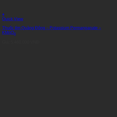
+
Quick View
Thuốc tím Quảng Đông – Potassium Permanganate –
KMnO
4
Giá:
5.460.000
VNĐ