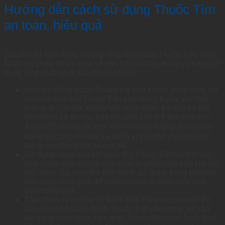
Hướng dẫn cách sử dụng Thuốc Tím
an toàn, hiệu quả
Sau khi đã biết được những ứng dụng của Thuốc Tím. Khai
Nhật xin phép được chia sẻ cho bà con liều dùng và cách sử
dụng hợp chất muối sao cho an toàn.
Hòa tan đúng cách: Trước khi pha thành dung dịch, bà
con cần hòa tan Thuốc Tím vào nước trước với một
lượng ít. Sau khi khuấy tan hoàn toàn, bà con có thể
tiến hành tạt ao hay tiếp tục pha vào thể tích lớn hơn.
Tuyệt đối không rải trực tiếp KMnO
xuống ao hay sử
4
dụng trực tiếp lên da. Lý do là vì tinh thể chưa tan có
thể là làm bỏng rát da cục bộ.
Sử dụng ngay sau khi pha: Do Thuốc Tím có tính oxi
hóa mạnh nên chúng cực kì dễ bị phân hủy sau khi một
thời gian. Bà con nên tiến hành sử dụng trong khoảng
thời gian sớm nhất để tránh chúng bị phân hủy làm
giảm hiệu quả
Thời điểm lý tưởng để đánh Kali Penmanganate: Bà
con nên tiến hành đánh Thuốc Tím vào trong ao vào
lúc sáng sớm hoặc râm mát. Tránh đánh vào buổi trưa