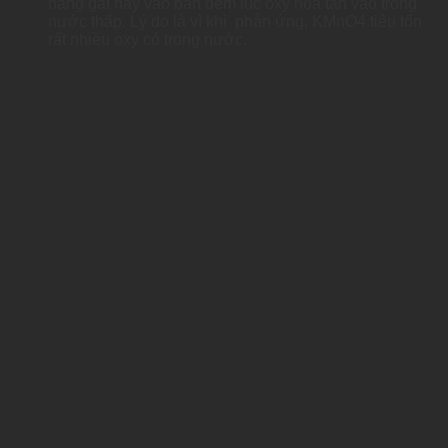
nắng gắt hay vào ban đêm lúc oxy hòa tan vào trong
nước thấp. Lý do là vì khi phản ứng, KMnO4 tiêu tốn
rất nhiều oxy có trong nước.