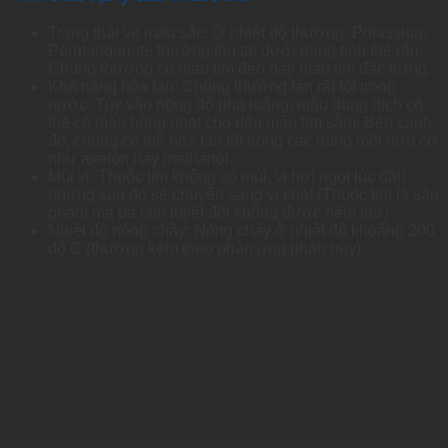
Trạng thái và màu sắc: Ở nhiệt độ thường, Potassium
Permanganate thường tồn tại dưới dạng tinh thể rắn.
Chúng thường có màu tím đen hay màu tím đặc trưng.
Khả năng hòa tan: Chúng thường tan rất tốt trong
nước. Tùy vào nồng độ pha loãng, màu dung dịch có
thể có màu hồng nhạt cho đến màu tím sẫm. Bên cạnh
đó, chúng có thể hòa tan tốt trong các dung môi hữu cơ
như axeton hay methanol.
Mùi vị: Thuốc tím không có mùi, vị hơi ngọt lúc đầu
nhưng sau đó sẽ chuyển sang vị chát (Thuốc tím là sản
phẩm mà bà con tuyệt đối không được nếm thử)
Nhiệt độ nóng chảy: Nóng chảy ở nhiệt độ khoảng 200
độ C (thường kèm theo phản ứng phân hủy)