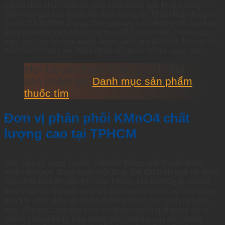
thể kể đến như: xuất xứ, quy cách đóng gói, khối lượng,…
Hiện nay giá bán thuốc tím theo thùng tại Khai Nhật đang có
giá từ 2.139.000/ thùng. Mức giá này có thể thay đổi tùy theo
từng thời điểm và số lượng mua. Để có thể biết chính xác
mức giá hay bà con muốn được mức giá tốt nhất. Bà con có
thể liên hệ ngay với Khai Nhật để được hỗ trợ ngay nhé!
Mời bà con tham khảo giá chi tiết
sản phẩm tại:
Danh mục sản phẩm
thuốc tím
Đơn vị phân phối KMnO4 chất
lượng cao tại TPHCM
Nhu cầu sử dụng Thuốc Tím khử trùng, diệt khuẩn trong
nhiều lĩnh vực đang ngày một tăng. Để đạt hiệu quả sử dụng
cao nhất, bà con nê
n tìm mua Thuốc Tím KMnO
ở những
4
đơn vị uy tín. Có một đơn vị luôn được bà con ưu tiên hàng
đầu khi nhắc đến, đó chính là Khai Nhật. Với kinh nghiệm
hơn 20 năm cung cấp thức ăn thủy sản và giải pháp xử lý
nước, chúng tôi tự hào mang đến cho bà con sản phẩm