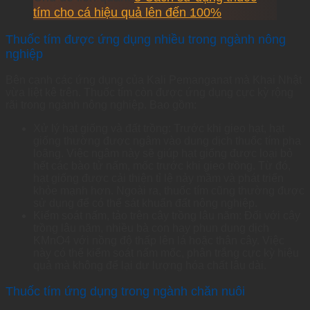
tím cho cá hiệu quả lên đến 100%
Thuốc tím được ứng dụng nhiều trong ngành nông
nghiệp
Bên cạnh các ứng dụng của Kali Pemanganat mà Khai Nhật
vừa liệt kê trên. Thuốc tím còn được ứng dụng cực kỳ rộng
rãi trong ngành nông nghiệp. Bao gồm:
Xử lý hạt giống và đất trồng: Trước khi gieo hạt, hạt
giống thường được ngâm vào dung dịch thuốc tím pha
loãng. Việc ngâm này sẽ giúp hạt giống được loại bỏ
hết các bào tử nấm, mốc trước khi gieo trồng. Từ đó,
hạt giống được cải thiện tỉ lệ nảy mầm và phát triển
khỏe mạnh hơn. Ngoài ra, thuốc tím cũng thường được
sử dụng để có thể sát khuẩn đất nông nghiệp.
Kiểm soát nấm, tảo trên cây trồng lâu năm: Đối với cây
trồng lâu năm, nhiều bà con hay phun dung dịch
KMnO4 với nồng độ thấp lên lá hoặc thân cây. Việc
này có thể kiểm soát nấm mốc, phân trắng cực kỳ hiệu
quả mà không để lại dư lượng hóa chất lâu dài.
Thuốc tím ứng dụng trong ngành chăn nuôi