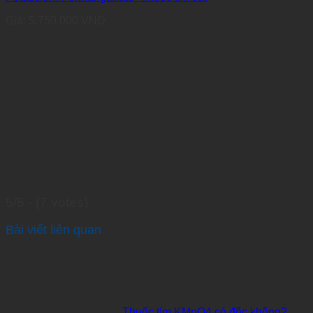
Giá:
5.750.000
VNĐ
5/5 - (7 votes)
Bài viết liên quan
Thuốc tím KMnO4 có độc không?