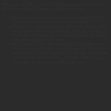
Bên cạnh các tính chất vật lý, Kali Pemanganat còn có các
tính chất hóa học đặc trưng có thể kể đến như:
Phản ứng phân hủy do nhiệt độ: khi bị nung nóng trên
200 độ C, thuốc tím sẽ giải phóng ra khí Oxy.
Tính oxi hóa mạnh trong dung dịch: KMnO4 phản ứng
cực kì mạnh mẽ với các chất khử, chất hữu cơ. Tùy
thuộc vào mật độ pH của môi trường mà tốc độ và khả
năng phản ứng sẽ khác nhau.
Khả năng bốc cháy: Mặc dù bản thân của Potassium
Permanganate không có khả năng bắt lửa. Tuy nhiên
chúng có khả năng bắt lửa khi tiếp xúc với các chất dễ
cháy như Oxy Già, Glycerin,… Chúng sẽ tác dụng với
nhau sinh ra các phản ứng gây cháy, nổ.