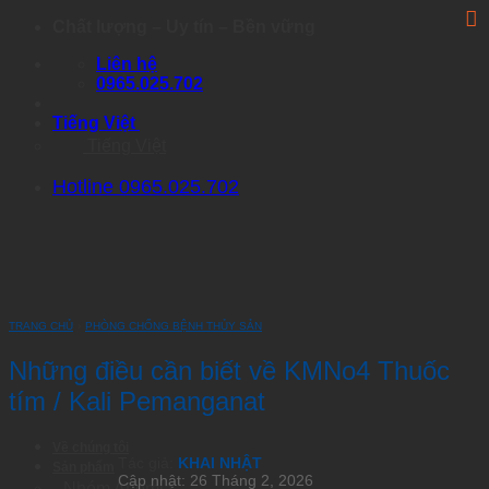
Skip
Chất lượng – Uy tín – Bền vững
to
Liên hệ
content
0965.025.702
Tiếng Việt
Tiếng Việt
Hotline 0965.025.702
TRANG CHỦ
›
PHÒNG CHỐNG BỆNH THỦY SẢN
Những điều cần biết về KMNo4 Thuốc
tím / Kali Pemanganat
Về chúng tôi
Tác giả:
KHAI NHẬT
Sản phẩm
Cập nhật: 26 Tháng 2, 2026
Nhóm Artemia