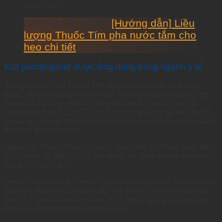
chăn nuôi
Bài viết liên quan:
[Hướng dẫn] Liều
lượng Thuốc Tím pha nước tắm cho
heo chi tiết
Kali pemanganat được ứng dụng trong ngành y tế
Trong ngành y tế, Thuốc Tím được xem là một chất khử
trùng, diệt khuẩn với chi phí cực rẻ nhưng có hiệu quả cao.
Theo các tài liệu y khoa, dung dịch thuốc tím ở nồng độ
loãng (khoảng 1/10.000) được sử dụng làm chất sát khuẩn
ngoài ra, rửa vết thương hở có mủ, trị rỉ nước do chàm, viêm
da hoặc nấm kẽ chân.
Ngoài ra, Thuốc Tím còn được dùng như một loại dung dịch
súc miệng để điều trị các tình trạng về răng miệng như viêm
họng, loét miệng,….
Lưu ý: Khi sử dụng Thuốc Tím cho lĩnh vực y tế, bà con cần
tuân thủ nghiêm ngặt theo các chỉ định và hướng dẫn của
bác sĩ. Tuyệt đối không được tự ý làm vì có thể ảnh hưởng
đến sức khỏe nếu sử dụng quá liều.