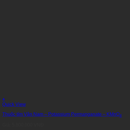
+
Quick View
Thuốc tím Vân Nam – Potassium Permanganate – KMnO
4
Giá:
5.800.000
VNĐ