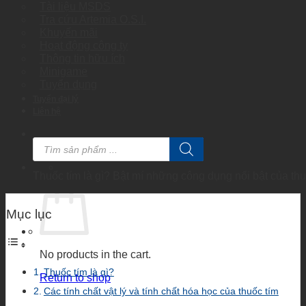
Tài liệu MSDS
Tra cứu Artemia O.S.I.
Khuyến mãi
Hoạt động công ty
Thông tin hữu ích
Minigame
Tuyển dụng
Tuyển đại lý
Liên hệ
Products
search
Thuốc tím là gì? Bật mí những công dụng nổi bật của thu
Mục lục
No products in the cart.
Thuốc tím là gì?
Return to shop
Các tính chất vật lý và tính chất hóa học của thuốc tím