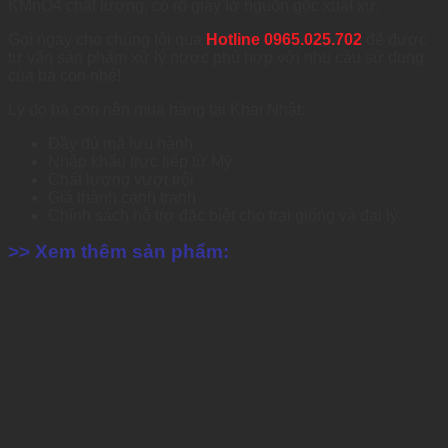
KMnO4 chất lượ
ng, có rõ giấy tờ nguồn gốc xuất xứ.
Gọi ngay cho chúng tôi qua
Hotline 0965.025.702
để được
tư vấn sản phẩm xử lý nước phù hợp với nhu cầu sử dụng
của bà con nhé!
Lý do bà con nên mua hàng tại Khai Nhật:
Đầy đủ mã lưu hành
Nhập khẩu trực tiếp từ Mỹ
Chất lượng vượt trội
Giá thành cạnh tranh
Chính sách hỗ trợ đặc biệt cho trại giống và đại lý
>> Xem thêm sản phẩm: