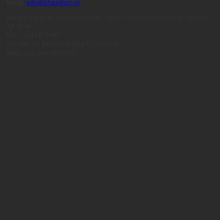
Email:
info@khainhat.vn
Địa chỉ: Tầng 15, Vincom Center, 72 Lê Thánh Tôn, Phường Sài Gòn,
Tp.HCM
MST: 0317473485
Nơi cấp: Sở Kế Hoạch Đầu Tư Tp.HCM
Ngày cấp: 14/09/2022