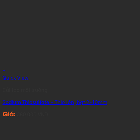
+
Quick View
Cải tạo môi trường
Sodium Thiosulfate – Thio lớn, hạt 2-10mm
380.000
VNĐ
Giá: