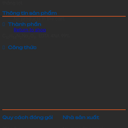
thắng lợi.
Thông tin sản phẩm
No products in the cart.
Thành phần
Return to shop
C
H
N
Na
O
, EDTA 4NA 99%
10
14
2
2
8
Công thức
Quy cách đóng gói
Nhà sản xuất