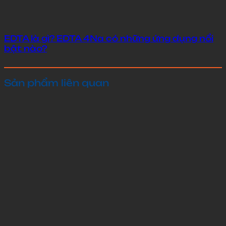
EDTA là gì? EDTA 4Na có những ứng dụng nổi
bật nào?
Sản phẩm liên quan