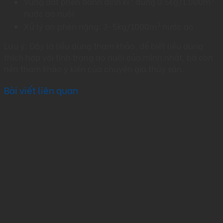
Vùng đất phèn đánh định kì : dùng 0.5kg/1.000m
nước ao nuôi
3
Xử lý ao phèn nặng: 3-5kg/1000m
nước ao
Lưu ý: Đây là liều dùng tham khảo, để biết liều dùng
thích hợp với tình trạng ao nuôi của mình nhất, bà con
nên tham khảo ý kiến của chuyên gia thủy sản.
Bài viết liên quan