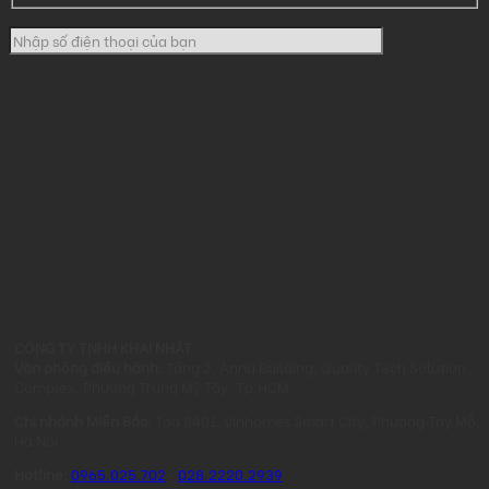
CÔNG TY TNHH KHAI NHẬT
Văn phòng điều hành:
Tầng 2, Anna Building, Quality Tech Solution
Complex, Phường Trung Mỹ Tây, Tp.HCM
Chi nhánh Miền Bắc:
Tòa S401, Vinhomes Smart City, Phường Tây Mỗ,
Hà Nội
Hotline:
0965.025.702
-
028.2220.2939