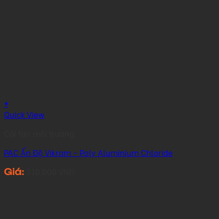
+
Quick View
Cải tạo môi trường
PAC Ấn Độ Vikram – Poly Aluminium Chloride
510.000
VNĐ
Giá: