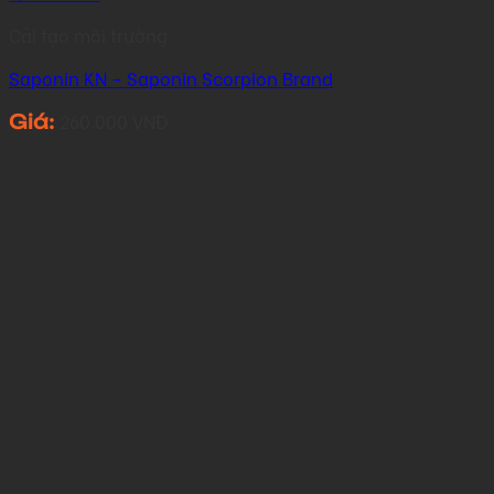
Cải tạo môi trường
Saponin KN – Saponin Scorpion Brand
260.000
VNĐ
Giá: