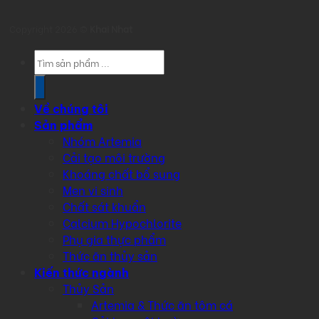
Copyright 2026 ©
Khai Nhat
Products
search
Về chúng tôi
Sản phẩm
Nhóm Artemia
Cải tạo môi trường
Khoáng chất bổ sung
Men vi sinh
Chất sát khuẩn
Calcium Hypochlorite
Phụ gia thực phẩm
Thức ăn thủy sản
Kiến thức ngành
Thủy Sản
Artemia & Thức ăn tôm cá