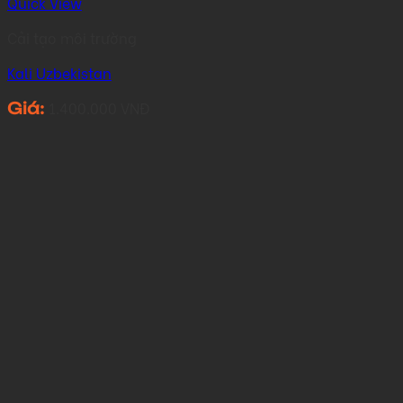
Quick View
Cải tạo môi trường
Kali Uzbekistan
1.400.000
VNĐ
Giá: