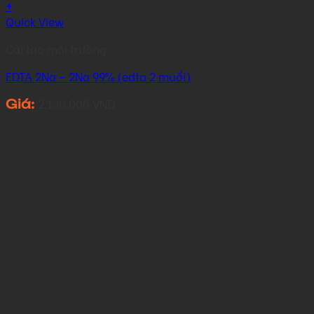
+
Quick View
Cải tạo môi trường
EDTA 2Na – 2Na 99% (edta 2 muối)
2.130.000
VNĐ
Giá: