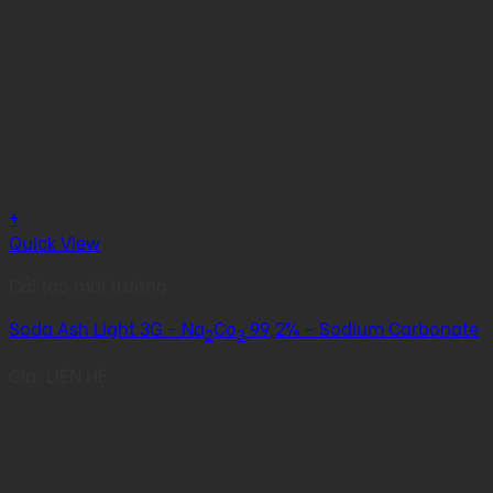
+
Quick View
Cải tạo môi trường
Soda Ash Light 3G – Na
Co
99,2% – Sodium Carbonate
2
3
Giá: LIÊN HỆ