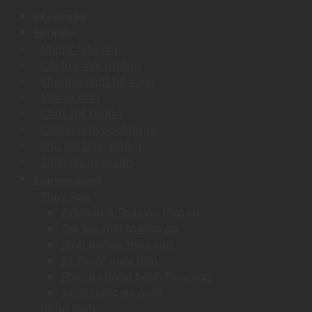
Về chúng tôi
Sản phẩm
Nhóm Artemia
Cải tạo môi trường
Khoáng chất bổ sung
Men vi sinh
Chất sát khuẩn
Calcium Hypochlorite
Phụ gia thực phẩm
Thức ăn thủy sản
Kiến thức ngành
Thủy Sản
Artemia & Thức ăn tôm cá
Cải tạo môi trường ao
Dinh dưỡng thủy sản
Kỹ thuật nuôi tôm
Phòng chống bệnh thủy sản
Xử lý nước ao nuôi
Chăn nuôi