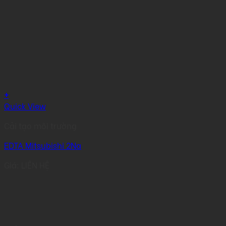
+
Quick View
Cải tạo môi trường
EDTA Mitsubishi 2Na
Giá: LIÊN HỆ