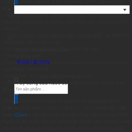
– Trong công nghiệp: được sử dụng để cô lập các ion
Muối)
kim loại trong dung dịch nước.
quantity
– Trong ngành công nghiệp dệt may: ngăn chặn các
tạp chất ion kim loại và thay đổi màu sắc của sản phẩm
nhuộm.
– Trong ngành công nghiệp giấy và bột giấy: ức chế khả
năng của các ion kim loại.
– Sử dụng trong dầu gội đầu, chất tẩy rửa.
No products in the cart.
– Trong thủy sản:
Return to shop
+ Giảm độc tố, váng bọt trong nước sau khi sử dụng các
loại thuốc, hóa chất.
+ Khử phèn, kim loại nặng trong ao nuôi.
+ Giảm độ cứng của nước ao, kiểm soát pH, tránh dao
Products
động.
search
Công ty TNHH Khai Nhật tự hào khi là nhà phân phối
thức ăn thủy sản và hóa chất xử lý nước hàng đầu Việt
Nam với hơn 20 năm kinh nghiệm. Hãy liên hệ Khai Nhật
Cart
ngay để được tư vấn chi tiết nhất về các sản phẩm cũng
như kỹ thuật nuôi trồng thủy sản cho một vụ mùa đầy