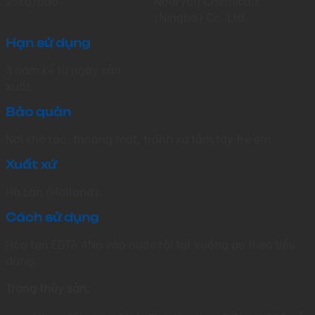
25kg/bao
Nouryon Chemicals
(Ningbo) Co.,Ltd.
Hạn sử dụng
3 năm kể từ ngày sản
xuất.
Bảo quản
Nơi khô ráo, thoáng mát, tránh xa tầm tay trẻ em.
Xuất xứ
Hà Lan (Holland).
Cách sử dụng
Hòa tan EDTA 4Na vào nước rồi tạt xuống ao theo liều
dùng:
Trong thủy sản:
3