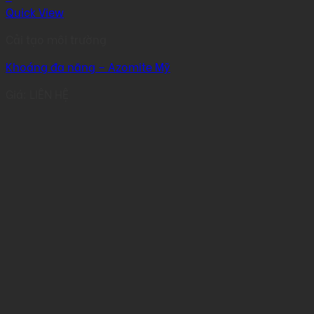
Quick View
Cải tạo môi trường
Khoáng đa năng – Azomite Mỹ
Giá: LIÊN HỆ