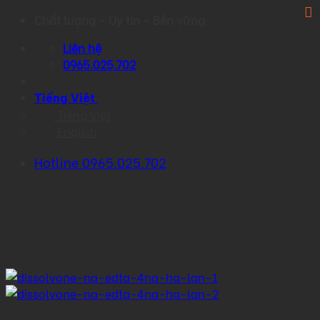
Skip
Chất lượng – Uy tín – Bền vững
to
Liên hệ
content
0965.025.702
Tiếng Việt
Tiếng Việt
English
Hotline 0965.025.702