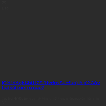
29
Dec
[Giải đáp]: Khí H2S (Hydro Sunfua) là gì? Gây
hại với tôm ra sao?
Các loại khí độc trong ao nuôi tôm là một trong những nguyên nhân chính
[...]