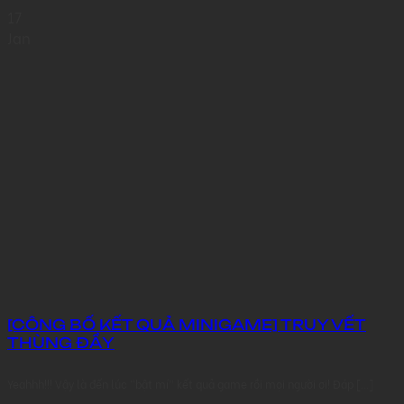
17
Jan
[CÔNG BỐ KẾT QUẢ MINIGAME] TRUY VẾT
THÙNG ĐẦY
Yeahhh!!! Vậy là đến lúc “bật mí” kết quả game rồi mọi người ơi! Đáp [...]