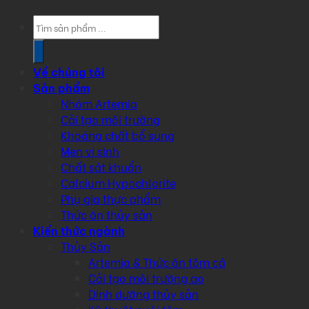
Products
search
Về chúng tôi
Sản phẩm
Nhóm Artemia
Cải tạo môi trường
Khoáng chất bổ sung
Men vi sinh
Chất sát khuẩn
Calcium Hypochlorite
Phụ gia thực phẩm
Thức ăn thủy sản
Kiến thức ngành
Thủy Sản
Artemia & Thức ăn tôm cá
Cải tạo môi trường ao
Dinh dưỡng thủy sản