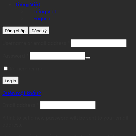
Tiếng Việt
Tiếng Việt
English
Đăng nhập
Đăng ký
Required
Username or email address
*
Required
Password
*
Remember me
Log in
Quên mật khẩu?
Required
Email address
*
A link to set a new password will be sent to your email
address.