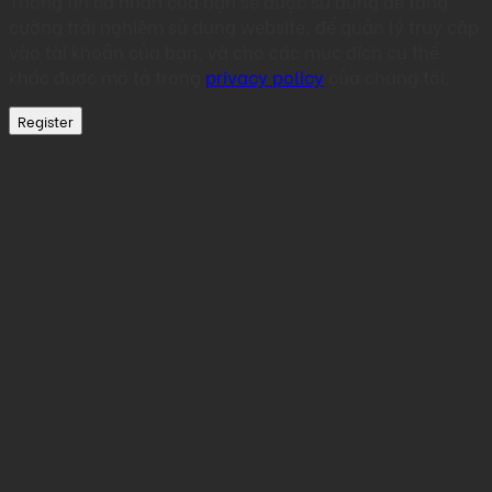
Thông tin cá nhân của bạn sẽ được sử dụng để tăng
cường trải nghiệm sử dụng website, để quản lý truy cập
vào tài khoản của bạn, và cho các mục đích cụ thể
khác được mô tả trong
privacy policy
của chúng tôi.
Register