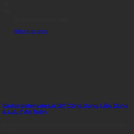
02
Feb
No products in the cart.
Return to shop
Glutaraldehyde Là Gì? Công Dụng, Liều Dùng
& Lưu Ý An Toàn
Glutaraldehyde từ lâu đã được xem như một trong những chất sát khuẩn
phổ rộng [...]