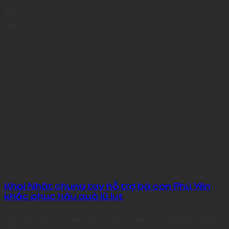
20
Dec
Khai Nhật chung tay hỗ trợ bà con Phú Yên
khắc phục hậu quả lũ lụt
Ngày 16/12/2025, Khai Nhật đã có mặt tại Ủy ban MTTQ Việt Nam phường
Phú [...]