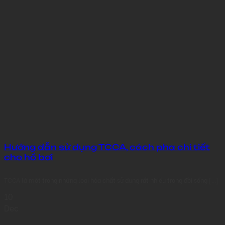
Hướng dẫn sử dụng TCCA, cách pha chi tiết
cho hồ bơi
TCCA là một trong những loại hóa chất sử dụng rất nhiều trong đời sống [...]
10
Dec