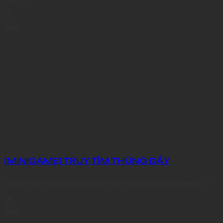
17
Dec
[MINIGAME] TRUY TÌM THÙNG ĐẦY
Lại thêm một mùa Giáng Sinh gần kề, tiết trời se lạnh đang tràn ngập [...]
15
Dec