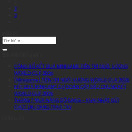
1
2
3
Search
Bài viết liên quan
CÔNG BỐ KẾT QUẢ MINIGAME TIÊN TRI NGÔI VƯƠNG
WORLD CUP 2026
[Minigame] TIÊN TRI NGÔI VƯƠNG WORLD CUP 2026
KẾT QUẢ MINIGAME DỰ ĐOÁN CẶP ĐẤU CHUNG KẾT
WORLD CUP 2026
THÁNG 7 MƯA NẮNG DỞ DANG – KHAI NHẬT GỬI
CHÚT DỊU DÀNG TRAO TAY
Follow us