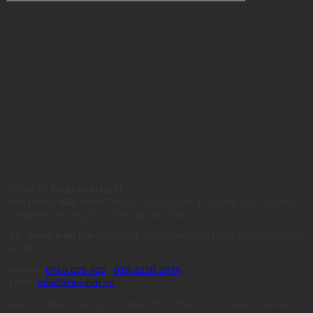
CÔNG TY TNHH KHAI NHẬT
Văn phòng điều hành:
Tầng 2, Anna Building, Quality Tech Solution
Complex, Phường Trung Mỹ Tây, Tp.HCM
Chi nhánh Miền Bắc:
Tòa S401, Vinhomes Smart City, Phường Tây Mỗ,
Hà Nội
Hotline:
0965.025.702
-
028.2220.2939
Email:
info@khainhat.vn
Địa chỉ: Tầng 15, Vincom Center, 72 Lê Thánh Tôn, Phường Sài Gòn,