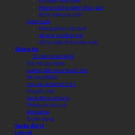
Kỹ thuật nuôi tôm
Phòng chống bệnh thủy sản
Xử lý nước ao nuôi
Chăn nuôi
Phòng bệnh vật nuôi
Vệ sinh chuồng trại
Xử lý nước thải chăn nuôi
Thông tin
23 năm Khai Nhật
Tra mã lưu hành
Hướng dẫn mua thuốc tím
Tài liệu MSDS
Tra cứu Artemia O.S.I.
Khuyến mãi
Hoạt động công ty
Thông tin hữu ích
Minigame
Tuyển dụng
Tuyển đại lý
Liên hệ