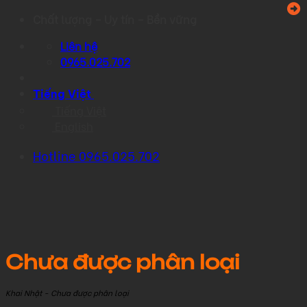
Skip
Chất lượng – Uy tín – Bền vững
to
Liên hệ
content
0965.025.702
Tiếng Việt
Tiếng Việt
English
Hotline 0965.025.702
Chưa được phân loại
Khai Nhật - Chưa được phân loại