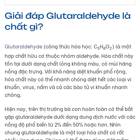
Giải đáp Glutaraldehyde là
chất gì?
Glutaraldehyde
(công thức hóa học: C
H
O
) là một
5
8
2
hợp chất hữu cơ thuộc nhóm aldehyde. Hóa chất này
tồn tại dưới dạng chất lỏng không màu, có mùi hăng
nồng đặc trưng. Với khả năng diệt khuẩn phổ rộng,
hóa chất này có thể nhanh chóng diệt hết các loại vi
khuẩn, virus, nấm và cả các bào tử vi khuẩn nhanh
chóng.
Hiện nay, trên thị trường bà con hoàn toàn có thể bắt
gặp glutaraldehyde dưới dạng dung dịch nước với các
nồng độ phổ biến từ 2% đến 50% hoặc hơn. Nhìn
chung glutaraldehyde là một loại hóa chất có rất
nhiều ứng dụng. Chúng có thể được dùng diệt mầm