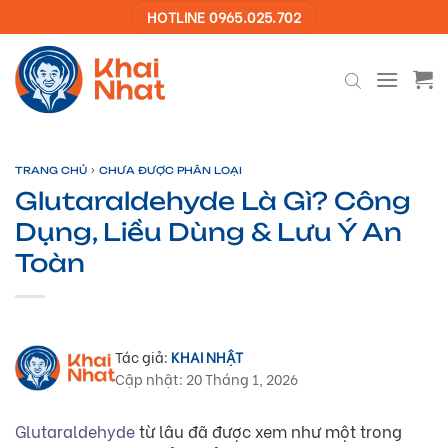
Skip
HOTLINE 0965.025.702
to
content
›
TRANG CHỦ
CHƯA ĐƯỢC PHÂN LOẠI
Glutaraldehyde Là Gì? Công
Dụng, Liều Dùng & Lưu Ý An
Toàn
Tác giả:
KHAI NHẬT
Cập nhật: 20 Tháng 1, 2026
Glutaraldehyde
từ lâu đã được xem như một trong