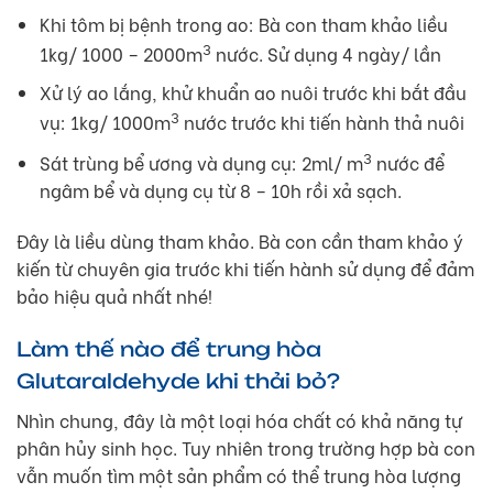
Khi tôm bị bệnh trong ao: Bà con tham khảo liều
3
1kg/ 1000 – 2000m
nước. Sử dụng 4 ngày/ lần
Xử lý ao lắng, khử khuẩn ao nuôi trước khi bắt đầu
3
vụ: 1kg/ 1000m
nước trước khi tiến hành thả nuôi
3
Sát trùng bể ương và dụng cụ: 2ml/ m
nước để
ngâm bể và dụng cụ từ 8 – 10h rồi xả sạch.
Đây là liều dùng tham khảo. Bà con cần tham khảo ý
kiến từ chuyên gia trước khi tiến hành sử dụng để đảm
bảo hiệu quả nhất nhé!
Làm thế nào để trung hòa
Glutaraldehyde khi thải bỏ?
Nhìn chung, đây là một loại hóa chất có khả năng tự
phân hủy sinh học. Tuy nhiên trong trường hợp bà con
vẫn muốn tìm một sản phẩm có thể trung hòa lượng